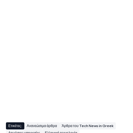
Ετικέτες:
Ανανεώσιμα άρθρα
Άρθρα του Tech News in Greek
Δημόσιες υπηρεσίες
Ελληνική τεχνολογία