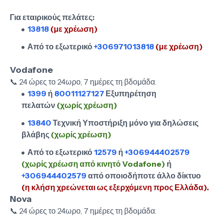
Για εταιρικούς πελάτες:
13818
(με χρέωση)
Από το εξωτερικό
+306971013818
(με χρέωση)
Vodafone
📞 24 ώρες το 24ωρο, 7 ημέρες τη βδομάδα.
1399
ή
80011127127
Εξυπηρέτηση
πελατών
(χωρίς χρέωση)
13840
Τεχνική Υποστήριξη μόνο για δηλώσεις
βλάβης
(χωρίς χρέωση)
Από το εξωτερικό
12579
ή
+306944402579
(χωρίς χρέωση από κινητό Vodafone)
ή
+306944402579
από οποιοδήποτε άλλο δίκτυο
(η κλήση χρεώνεται ως εξερχόμενη προς Ελλάδα).
Nova
📞 24 ώρες το 24ωρο, 7 ημέρες τη βδομάδα.