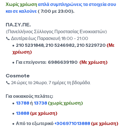
Χωρίς χρέωση
απλά συμπληρώνεις τα στοιχεία σου
και σε καλούνε
( 7:00 με 23:00).
ΠΑ.ΣΥ.ΠΕ.
(Πανελλήνιος Σύλλογος Προστασίας Ενοικιαστών)
📞 Δευτέρα έως Παρασκευή 18:00 - 21:00
210 5231848, 210 5246982, 210 5229720
(Με
χρέωση)
Για επείγοντα: 6986639190
(Με χρέωση)
Cosmote
📞 24 ώρες το 24ωρο, 7 ημέρες τη βδομάδα.
Για οικιακούς πελάτες:
13788
ή
13738
(χωρίς χρέωση)
13888
(με χρέωση)
Α
πό το εξωτερικό
+306971013888
(με χρέωση)