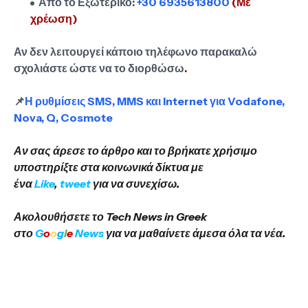
Από το Εξωτερικό:
+30 6935613800
(Με
χρέωση)
Αν δεν λειτουργεί κάποιο τηλέφωνο παρακαλώ
σχολιάστε ώστε να το διορθώσω
.
📌
Η ρυθμίσεις SMS, MMS και Internet για Vodafone,
Nova, Q, Cosmote
Αν σας άρεσε το άρθρο και το βρήκατε χρήσιμο
υποστηρίξτε στα κοινωνικά δίκτυα με
ένα
Like
,
tweet
για να συνεχίσω.
Ακολουθήσετε το Tech News in Greek
στο
G
o
o
g
l
e
News
για να μαθαίνετε άμεσα όλα τα νέα.