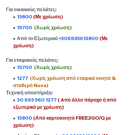
Για οικιακούς πελάτες:
13800
(Με χρέωση)
13700
(Χωρίς χρέωση)
Από το Εξωτερικό
+306935613800
(Με
χρέωση)
Για εταιρικούς πελάτες:
13700
(Χωρίς χρέωση)
1277
(Χωρίς χρέωση από εταιρικό κινητό &
σταθερό Nova)
Τεχνική υποστήριξη:
30 693 560 1277
( Aπό άλλο πάροχο ή από
εξωτερικό με χρέωση)
13800
(Από καρτοκινητό FREE2GO/Q με
χρέωση)