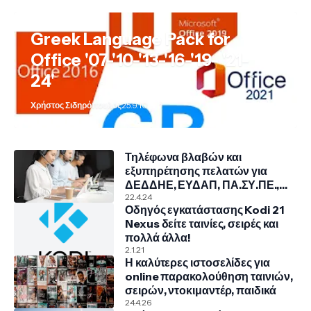
Greek Language Pack for
Office '07-'10-'13-'16-'19- '21-
24'
Χρήστος Σιδηρόπουλος
25.9.10
Τηλέφωνα βλαβών και
εξυπηρέτησης πελατών για
ΔΕΔΔΗΕ, ΕΥΔΑΠ, ΠΑ.ΣΥ.ΠΕ.,
COSMOTE, NOVA, VODAFONE
22.4.24
Οδηγός εγκατάστασης Kodi 21
Nexus δείτε ταινίες, σειρές και
πολλά άλλα!
2.1.21
Η καλύτερες ιστοσελίδες για
online παρακολούθηση ταινιών,
σειρών, ντοκιμαντέρ, παιδικά
24.4.26