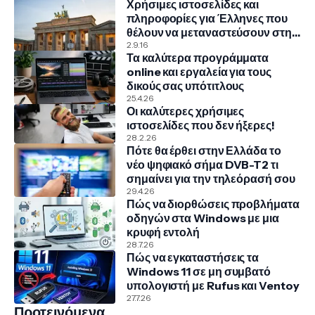
Χρήσιμες ιστοσελίδες και
πληροφορίες για Έλληνες που
θέλουν να μεταναστεύσουν στην
Γερμανία
2.9.16
Τα καλύτερα προγράμματα
online και εργαλεία για τους
δικούς σας υπότιτλους
25.4.26
Οι καλύτερες χρήσιμες
ιστοσελίδες που δεν ήξερες!
28.2.26
Πότε θα έρθει στην Ελλάδα το
νέο ψηφιακό σήμα DVB-T2 τι
σημαίνει για την τηλεόρασή σου
29.4.26
Πώς να διορθώσεις προβλήματα
οδηγών στα Windows με μια
κρυφή εντολή
28.7.26
Πώς να εγκαταστήσεις τα
Windows 11 σε μη συμβατό
υπολογιστή με Rufus και Ventoy
27.7.26
Προτεινόμενα