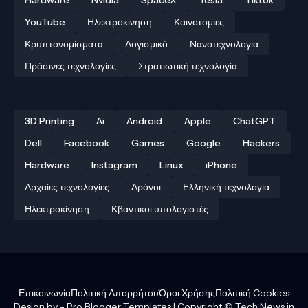
YouTube
Ηλεκτροκίνηση
Καινοτομίες
Κρυπτονομίσματα
Λογισμικό
Νανοτεχνολογία
Πράσινες τεχνολογίες
Στρατιωτική τεχνολογία
3D Printing
Ai
Android
Apple
ChatGPT
Dell
Facebook
Games
Google
Hackers
Hardware
Instagram
Linux
iPhone
Αρχαίες τεχνολογίες
Δρόνοι
Ελληνική τεχνολογία
Ηλεκτροκίνηση
Κβαντικοί υπολογιστές
Επικοινωνία
Πολιτική Απορρήτου
Όροι Χρήσης
Πολιτική Cookies
Design by - Pro Blogger Templates | Copyright © Tech News in