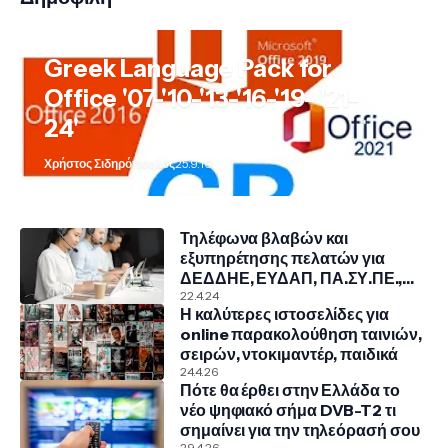
Greek Language Pack for
Office '07-'10-'13-'16-'19- '21-
24'
Χρήστος Σιδηρόπουλος
25.9.10
Τηλέφωνα βλαβών και
εξυπηρέτησης πελατών για
ΔΕΔΔΗΕ, ΕΥΔΑΠ, ΠΑ.ΣΥ.ΠΕ.,
COSMOTE, NOVA, VODAFONE
22.4.24
Η καλύτερες ιστοσελίδες για
online παρακολούθηση ταινιών,
σειρών, ντοκιμαντέρ, παιδικά
24.4.26
Πότε θα έρθει στην Ελλάδα το
νέο ψηφιακό σήμα DVB-T2 τι
σημαίνει για την τηλεόρασή σου
29.4.26