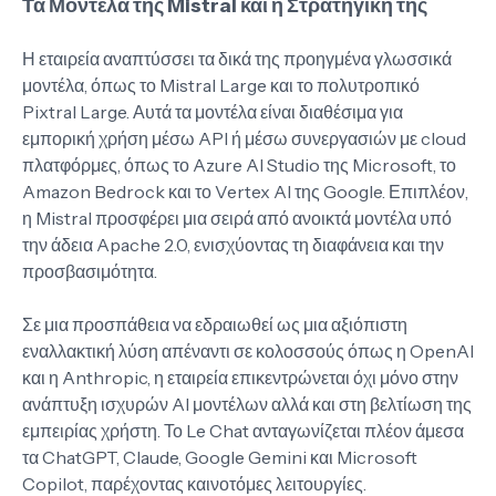
Τα Μοντέλα της Mistral και η Στρατηγική της
Η εταιρεία αναπτύσσει τα δικά της προηγμένα γλωσσικά
μοντέλα, όπως το Mistral Large και το πολυτροπικό
Pixtral Large. Αυτά τα μοντέλα είναι διαθέσιμα για
εμπορική χρήση μέσω API ή μέσω συνεργασιών με cloud
πλατφόρμες, όπως το Azure AI Studio της Microsoft, το
Amazon Bedrock και το Vertex AI της Google. Επιπλέον,
η Mistral προσφέρει μια σειρά από ανοικτά μοντέλα υπό
την άδεια Apache 2.0, ενισχύοντας τη διαφάνεια και την
προσβασιμότητα.
Σε μια προσπάθεια να εδραιωθεί ως μια αξιόπιστη
εναλλακτική λύση απέναντι σε κολοσσούς όπως η OpenAI
και η Anthropic, η εταιρεία επικεντρώνεται όχι μόνο στην
ανάπτυξη ισχυρών AI μοντέλων αλλά και στη βελτίωση της
εμπειρίας χρήστη. Το Le Chat ανταγωνίζεται πλέον άμεσα
τα ChatGPT, Claude, Google Gemini και Microsoft
Copilot, παρέχοντας καινοτόμες λειτουργίες.