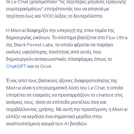
το Le Chat χρησιμοποιεί "τις ταχύτερες μηχανές εξαγωγής
συμπερασμάτων", επιτρέποντάς του να απαντά με
ταχύτητα έως και 1.000 λέξεις το δευτερόλεπτο.
H Mistral διαφημίζει την υπεροχή της στον τομέα της
δημιουργίας εικόνων. Το σύστημα βασίζεται στο Flux Ultra
της Black Forest Labs, το οποίο φέρεται να παράγει
εικόνες υψηλότερης ποιότητας από αυτές που
δημιουργούν ανταγωνιστικές πλατφόρμες όπως το
ChatGPT
και το Grok.
Ένας από τους βασικούς άξονες διαφοροποίησης της
Mistral είναι η επιχειρηματική λύση του Le Chat, η οποία
επιτρέπει σε εταιρείες να προσαρμόζουν το chatbot στις
ανάγκες τους, τόσο σε επίπεδο μοντέλου όσο και
περιβάλλοντος χρήσης. Με αυτή την προσέγγιση, η Mistral
ελπίζει να κερδίσει ένα σημαντικό μερίδιο στην
αναπτυσσόμενη αγορά των AI βοηθών.