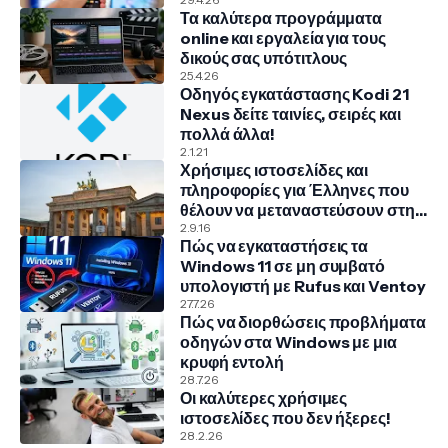
Τα καλύτερα προγράμματα
online και εργαλεία για τους
δικούς σας υπότιτλους
25.4.26
Οδηγός εγκατάστασης Kodi 21
Nexus δείτε ταινίες, σειρές και
πολλά άλλα!
2.1.21
Χρήσιμες ιστοσελίδες και
πληροφορίες για Έλληνες που
θέλουν να μεταναστεύσουν στην
Γερμανία
2.9.16
Πώς να εγκαταστήσεις τα
Windows 11 σε μη συμβατό
υπολογιστή με Rufus και Ventoy
27.7.26
Πώς να διορθώσεις προβλήματα
οδηγών στα Windows με μια
κρυφή εντολή
28.7.26
Οι καλύτερες χρήσιμες
ιστοσελίδες που δεν ήξερες!
28.2.26