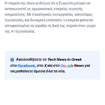
Η πορεία της Mistral δείχνει ότι η Ευρώπη μπορεί να
ανταγωνιστεί τις αμερικανικές εταιρείες τεχνητής
νοημοσύνης. Με στρατηγικές συνεργασίες, καινοτόμες
τεχνολογίες και δυναμική επέκταση, η εταιρεία φαίνεται
αποφασισμένη να χαράξει τη δική της πορεία στον χώρο
της AI τεχνολογίας.
Ακολουθήσετε το Tech News in Greek
στο
Facebook
, στο
X
και στο
G
o
o
g
l
e
News για
να μαθαίνετε άμεσα όλα τα νέα.