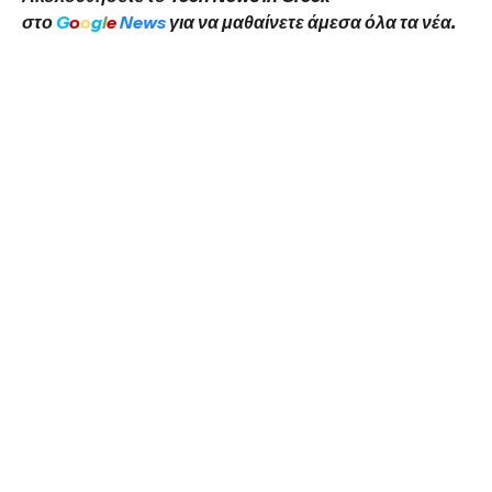
στο
G
o
o
g
l
e
News
για να μαθαίνετε άμεσα όλα τα νέα.