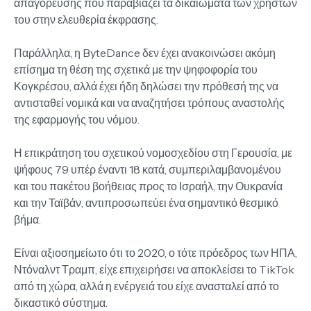
απαγόρευσης που παραβιάζει τα δικαιώματα των χρηστών
του στην ελευθερία έκφρασης.
Παράλληλα, η ByteDance δεν έχει ανακοινώσει ακόμη
επίσημα τη θέση της σχετικά με την ψηφοφορία του
Κογκρέσου, αλλά έχει ήδη δηλώσει την πρόθεσή της να
αντισταθεί νομικά και να αναζητήσει τρόπους αναστολής
της εφαρμογής του νόμου.
Η επικράτηση του σχετικού νομοσχεδίου στη Γερουσία, με
ψήφους 79 υπέρ έναντι 18 κατά, συμπεριλαμβανομένου
και του πακέτου βοήθειας προς το Ισραήλ, την Ουκρανία
και την Ταϊβάν, αντιπροσωπεύει ένα σημαντικό θεσμικό
βήμα.
Είναι αξιοσημείωτο ότι το 2020, ο τότε πρόεδρος των ΗΠΑ,
Ντόναλντ Τραμπ, είχε επιχειρήσει να αποκλείσει το TikTok
από τη χώρα, αλλά η ενέργειά του είχε ανασταλεί από το
δικαστικό σύστημα.