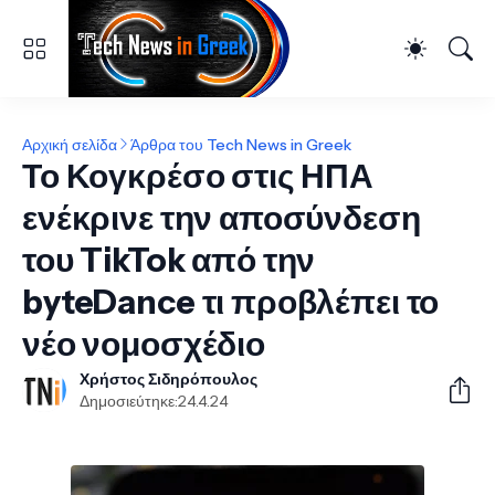
Αρχική σελίδα
Άρθρα του Tech News in Greek
Το Κογκρέσο στις ΗΠΑ
ενέκρινε την αποσύνδεση
του TikTok από την
byteDance τι προβλέπει το
νέο νομοσχέδιο
Χρήστος Σιδηρόπουλος
Δημοσιεύτηκε:
24.4.24