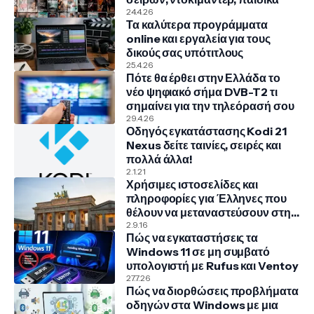
24.4.26
Τα καλύτερα προγράμματα
online και εργαλεία για τους
δικούς σας υπότιτλους
25.4.26
Πότε θα έρθει στην Ελλάδα το
νέο ψηφιακό σήμα DVB-T2 τι
σημαίνει για την τηλεόρασή σου
29.4.26
Οδηγός εγκατάστασης Kodi 21
Nexus δείτε ταινίες, σειρές και
πολλά άλλα!
2.1.21
Χρήσιμες ιστοσελίδες και
πληροφορίες για Έλληνες που
θέλουν να μεταναστεύσουν στην
Γερμανία
2.9.16
Πώς να εγκαταστήσεις τα
Windows 11 σε μη συμβατό
υπολογιστή με Rufus και Ventoy
27.7.26
Πώς να διορθώσεις προβλήματα
οδηγών στα Windows με μια