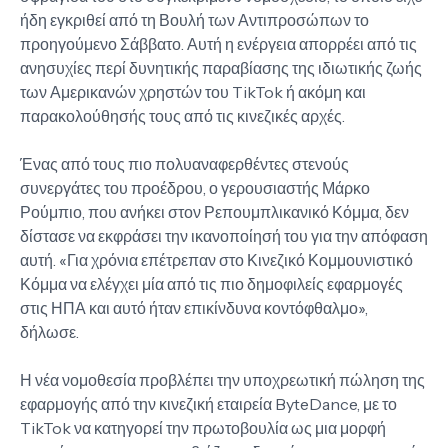
ήδη εγκριθεί από τη Βουλή των Αντιπροσώπων το
προηγούμενο Σάββατο. Αυτή η ενέργεια απορρέει από τις
ανησυχίες περί δυνητικής παραβίασης της ιδιωτικής ζωής
των Αμερικανών χρηστών του TikTok ή ακόμη και
παρακολούθησής τους από τις κινεζικές αρχές.
Ένας από τους πιο πολυαναφερθέντες στενούς
συνεργάτες του προέδρου, ο γερουσιαστής Μάρκο
Ρούμπιο, που ανήκει στον Ρεπουμπλικανικό Κόμμα, δεν
δίστασε να εκφράσει την ικανοποίησή του για την απόφαση
αυτή. «Για χρόνια επέτρεπαν στο Κινεζικό Κομμουνιστικό
Κόμμα να ελέγχει μία από τις πιο δημοφιλείς εφαρμογές
στις ΗΠΑ και αυτό ήταν επικίνδυνα κοντόφθαλμο»,
δήλωσε.
Η νέα νομοθεσία προβλέπει την υποχρεωτική πώληση της
εφαρμογής από την κινεζική εταιρεία ByteDance, με το
TikTok να κατηγορεί την πρωτοβουλία ως μια μορφή