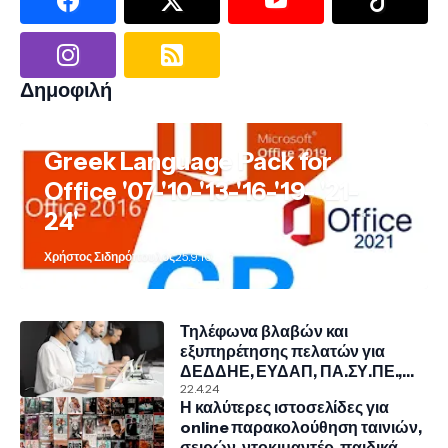
Δημοφιλή
Greek Language Pack for
Office '07-'10-'13-'16-'19- '21-
24'
Χρήστος Σιδηρόπουλος
25.9.10
Τηλέφωνα βλαβών και
εξυπηρέτησης πελατών για
ΔΕΔΔΗΕ, ΕΥΔΑΠ, ΠΑ.ΣΥ.ΠΕ.,
COSMOTE, NOVA, VODAFONE
22.4.24
Η καλύτερες ιστοσελίδες για
online παρακολούθηση ταινιών,
σειρών, ντοκιμαντέρ, παιδικά