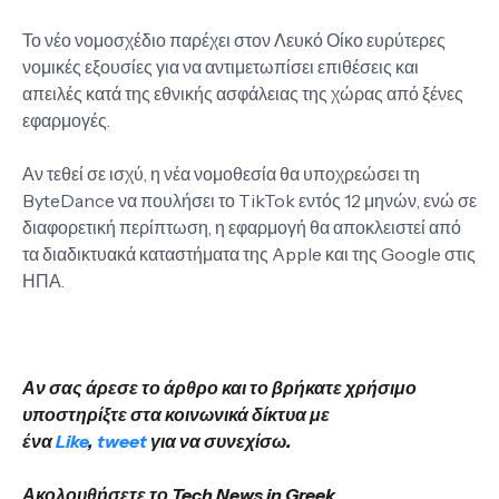
Το νέο νομοσχέδιο παρέχει στον Λευκό Οίκο ευρύτερες
νομικές εξουσίες για να αντιμετωπίσει επιθέσεις και
απειλές κατά της εθνικής ασφάλειας της χώρας από ξένες
εφαρμογές.
Αν τεθεί σε ισχύ, η νέα νομοθεσία θα υποχρεώσει τη
ByteDance να πουλήσει το TikTok εντός 12 μηνών, ενώ σε
διαφορετική περίπτωση, η εφαρμογή θα αποκλειστεί από
τα διαδικτυακά καταστήματα της Apple και της Google στις
ΗΠΑ.
Αν σας άρεσε το άρθρο και το βρήκατε χρήσιμο
υποστηρίξτε στα κοινωνικά δίκτυα με
ένα
Like
,
tweet
για να συνεχίσω.
Ακολουθήσετε το Tech News in Greek