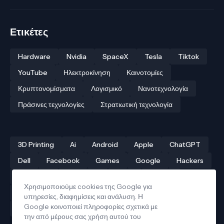
Ετικέτες
Hardware
Nvidia
SpaceX
Tesla
Tiktok
YouTube
Ηλεκτροκίνηση
Καινοτομίες
Κρυπτονομίσματα
Λογισμικό
Νανοτεχνολογία
Πράσινες τεχνολογίες
Στρατιωτική τεχνολογία
3D Printing
Ai
Android
Apple
ChatGPT
Dell
Facebook
Games
Google
Hackers
Hardware
Instagram
Linux
iPhone
Χρησιμοποιούμε cookies της Google για
Αρχαίες τεχνολογίες
Δρόνοι
Ελληνική τεχνολογία
υπηρεσίες, διαφημίσεις και ανάλυση. Η
Google κοινοποιεί πληροφορίες σχετικά με
Ηλεκτροκίνηση
Κβαντικοί υπολογιστές
την από μέρους σας χρήση αυτού του