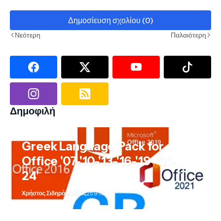
Δημοσίευση σχολίου (0)
Νεότερη
Παλαιότερη
Δημοφιλή
Greek Language Pack for
Office '07-'10-'13-'16-'19- '21-
24'
Χρήστος Σιδηρόπουλος
25.9.10