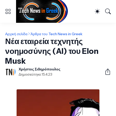
Αρχική σελίδα
Άρθρα του Tech News in Greek
Νέα εταιρεία τεχνητής
νοημοσύνης (AI) του Elon
Musk
Χρήστος Σιδηρόπουλος
Δημοσιεύτηκε:
15.4.23