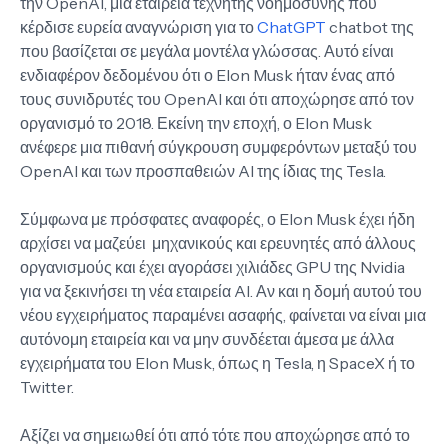
την OpenAI, μια εταιρεία τεχνητής νοημοσύνης που
κέρδισε ευρεία αναγνώριση για το
ChatGPT
chatbot της
που βασίζεται σε μεγάλα μοντέλα γλώσσας. Αυτό είναι
ενδιαφέρον δεδομένου ότι ο Elon Musk ήταν ένας από
τους συνιδρυτές του OpenAI και ότι αποχώρησε από τον
οργανισμό το 2018. Εκείνη την εποχή, ο Elon Musk
ανέφερε μια πιθανή σύγκρουση συμφερόντων μεταξύ του
OpenAI και των προσπαθειών AI της ίδιας της Tesla.
Σύμφωνα με πρόσφατες αναφορές, ο Elon Musk έχει ήδη
αρχίσει να μαζεύει μηχανικούς και ερευνητές από άλλους
οργανισμούς και έχει αγοράσει χιλιάδες GPU της Nvidia
για να ξεκινήσει τη νέα εταιρεία AI. Αν και η δομή αυτού του
νέου εγχειρήματος παραμένει ασαφής, φαίνεται να είναι μια
αυτόνομη εταιρεία και να μην συνδέεται άμεσα με άλλα
εγχειρήματα του Elon Musk, όπως η Tesla, η SpaceX ή το
Twitter.
Αξίζει να σημειωθεί ότι από τότε που αποχώρησε από το