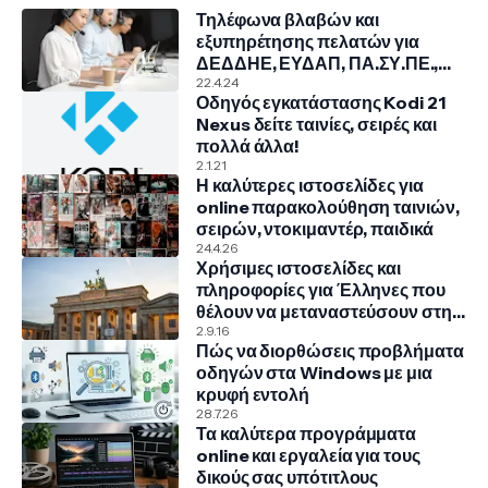
Τηλέφωνα βλαβών και
εξυπηρέτησης πελατών για
ΔΕΔΔΗΕ, ΕΥΔΑΠ, ΠΑ.ΣΥ.ΠΕ.,
COSMOTE, NOVA, VODAFONE
22.4.24
Οδηγός εγκατάστασης Kodi 21
Nexus δείτε ταινίες, σειρές και
πολλά άλλα!
2.1.21
Η καλύτερες ιστοσελίδες για
online παρακολούθηση ταινιών,
σειρών, ντοκιμαντέρ, παιδικά
24.4.26
Χρήσιμες ιστοσελίδες και
πληροφορίες για Έλληνες που
θέλουν να μεταναστεύσουν στην
Γερμανία
2.9.16
Πώς να διορθώσεις προβλήματα
οδηγών στα Windows με μια
κρυφή εντολή
28.7.26
Τα καλύτερα προγράμματα
online και εργαλεία για τους
δικούς σας υπότιτλους