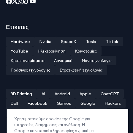
Ετικέτες
Hardware
Nvidia
SpaceX
Tesla
Tiktok
YouTube
Ηλεκτροκίνηση
Καινοτομίες
Κρυπτονομίσματα
Λογισμικό
Νανοτεχνολογία
Πράσινες τεχνολογίες
Στρατιωτική τεχνολογία
3D Printing
Ai
Android
Apple
ChatGPT
Dell
Facebook
Games
Google
Hackers
Hardware
Instagram
Linux
iPhone
Χρησιμοποιούμε cookies της Google για
Αρχαίες τεχνολογίες
Δρόνοι
Ελληνική τεχνολογία
υπηρεσίες, διαφημίσεις και ανάλυση. Η
Google κοινοποιεί πληροφορίες σχετικά με
Ηλεκτροκίνηση
Κβαντικοί υπολογιστές