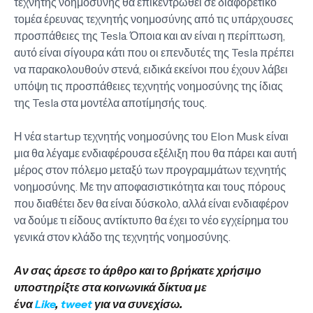
τεχνητής νοημοσύνης θα επικεντρωθεί σε διαφορετικό
τομέα έρευνας τεχνητής νοημοσύνης από τις υπάρχουσες
προσπάθειες της Tesla. Όποια και αν είναι η περίπτωση,
αυτό είναι σίγουρα κάτι που οι επενδυτές της Tesla πρέπει
να παρακολουθούν στενά, ειδικά εκείνοι που έχουν λάβει
υπόψη τις προσπάθειες τεχνητής νοημοσύνης της ίδιας
της Tesla στα μοντέλα αποτίμησής τους.
Η νέα startup τεχνητής νοημοσύνης του Elon Musk είναι
μια θα λέγαμε ενδιαφέρουσα εξέλιξη που θα πάρει και αυτή
μέρος στον πόλεμο μεταξύ των προγραμμάτων τεχνητής
νοημοσύνης. Με την αποφασιστικότητα και τους πόρους
που διαθέτει δεν θα είναι δύσκολο, αλλά είναι ενδιαφέρον
να δούμε τι είδους αντίκτυπο θα έχει το νέο εγχείρημα του
γενικά στον κλάδο της τεχνητής νοημοσύνης.
Αν σας άρεσε το άρθρο και το βρήκατε χρήσιμο
υποστηρίξτε στα κοινωνικά δίκτυα με
ένα
Like
,
tweet
για να συνεχίσω.