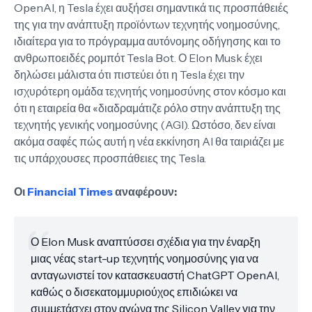
OpenAI, η Tesla έχει αυξήσει σημαντικά τις προσπάθειές
της για την ανάπτυξη προϊόντων τεχνητής νοημοσύνης,
ιδιαίτερα για το πρόγραμμα αυτόνομης οδήγησης και το
ανθρωποειδές ρομπότ Tesla Bot. Ο Elon Musk έχει
δηλώσει μάλιστα ότι πιστεύει ότι η Tesla έχει την
ισχυρότερη ομάδα τεχνητής νοημοσύνης στον κόσμο και
ότι η εταιρεία θα «διαδραμάτιζε ρόλο στην ανάπτυξη της
τεχνητής γενικής νοημοσύνης (AGI). Ωστόσο, δεν είναι
ακόμα σαφές πώς αυτή η νέα εκκίνηση AI θα ταιριάζει με
τις υπάρχουσες προσπάθειες της Tesla.
Οι
Financial Times
αναφέρουν:
Ο Elon Musk αναπτύσσει σχέδια για την έναρξη
μιας νέας start-up τεχνητής νοημοσύνης για να
ανταγωνιστεί τον κατασκευαστή ChatGPT OpenAI,
καθώς ο δισεκατομμυριούχος επιδιώκει να
συμμετάσχει στον αγώνα της Silicon Valley για την