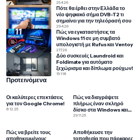
25.4.26
Πότε θα έρθει στην Ελλάδα το
νέο ψηφιακό σήμα DVB-T2 τι
σημαίνει για την τηλεόρασή σου
29.4.26
Πώς να εγκαταστήσεις τα
Windows 11 σε μη συμβατό
υπολογιστή με Rufus και Ventoy
27.7.26
Δύο συσκευές Laundroid και
Foldimate για αυτόματο
ξεχώρισμα και δίπλωμα ρούχων!
15.1.18
Προτεινόμενα
Οι καλύτερες επεκτάσεις
Πώς να διαγράψετε
για τον Google Chrome!
πλήρως έναν σκληρό
8.12.25
δίσκο στα Windows και
με το εργαλείο DBAN
29.11.25
Πώς να βρείτε τους
Αποθήκευσε την
αποθηκευμένους
τοποθεσία που πάρκαρες