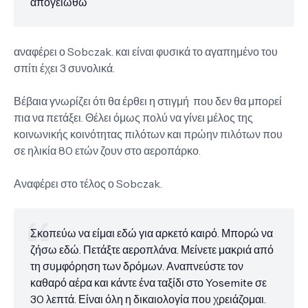
απογειωθώ
αναφέρει ο Sobczak. και είναι φυσικά το αγαπημένο του
σπίτι έχει 3 συνολικά.
Βέβαια γνωρίζει ότι θα έρθει η στιγμή που δεν θα μπορεί
πια να πετάξει. Θέλει όμως πολύ να γίνει μέλος της
κοινωνικής κοινότητας πιλότων και πρώην πιλότων που
σε ηλικία 80 ετών ζουν στο αεροπάρκο.
Αναφέρει στο τέλος ο Sobczak.
Σκοπεύω να είμαι εδώ για αρκετό καιρό. Μπορώ να
ζήσω εδώ. Πετάξτε αεροπλάνα. Μείνετε μακριά από
τη συμφόρηση των δρόμων. Αναπνεύστε τον
καθαρό αέρα και κάντε ένα ταξίδι στο Yosemite σε
30 λεπτά. Είναι όλη η δικαιολογία που χρειάζομαι.