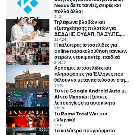
Nexus δείτε ταινίες, σειρές και
πολλά άλλα!
2.1.21
Τηλέφωνα βλαβών και
εξυπηρέτησης πελατών για
ΔΕΔΔΗΕ, ΕΥΔΑΠ, ΠΑ.ΣΥ.ΠΕ.,
COSMOTE, NOVA, VODAFONE
22.4.24
Η καλύτερες ιστοσελίδες για
online παρακολούθηση ταινιών,
σειρών, ντοκιμαντέρ, παιδικά
24.4.26
Χρήσιμες ιστοσελίδες και
πληροφορίες για Έλληνες που
θέλουν να μεταναστεύσουν στην
Γερμανία
2.9.16
Το νέο Google Android Auto με
AI νέο Maps και έξυπνες
λειτουργίες στα αυτοκίνητα
13.5.26
Το Rome Total War στα
ελληνικά!
2.6.11
Τα καλύτερα προγράμματα