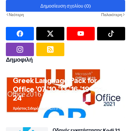
Δημοσίευση σχολίου (0)
Νεότερη
Παλαιότερη
Δημοφιλή
Greek Language Pack for
Office '07-'10-'13-'16-'19- '21-
24'
Χρήστος Σιδηρόπουλος
25.9.10
Οδηγός εγκατάστασης Kodi 21