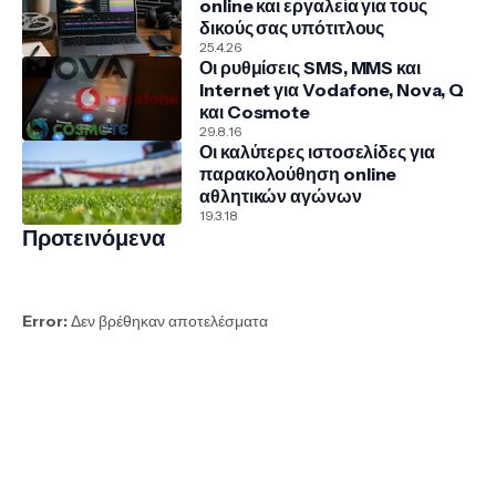
online και εργαλεία για τους
δικούς σας υπότιτλους
25.4.26
Οι ρυθμίσεις SMS, MMS και
Internet για Vodafone, Nova, Q
και Cosmote
29.8.16
Οι καλύτερες ιστοσελίδες για
παρακολούθηση online
αθλητικών αγώνων
19.3.18
Προτεινόμενα
Error:
Δεν βρέθηκαν αποτελέσματα