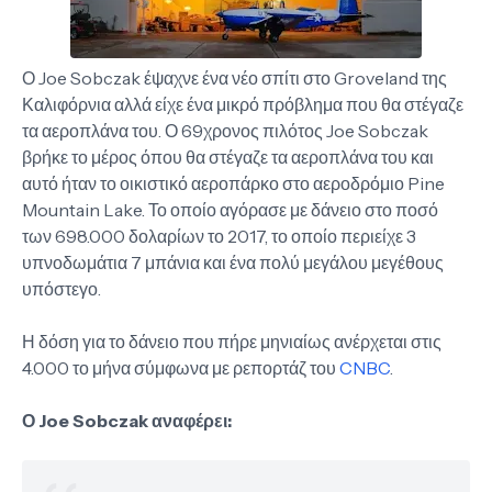
Ο Joe Sobczak έψαχνε ένα νέο σπίτι στο Groveland της
Καλιφόρνια αλλά είχε ένα μικρό πρόβλημα που θα στέγαζε
τα αεροπλάνα του. Ο 69χρονος πιλότος Joe Sobczak
βρήκε το μέρος όπου θα στέγαζε τα αεροπλάνα του και
αυτό ήταν το οικιστικό αεροπάρκο στο αεροδρόμιο Pine
Mountain Lake. Το οποίο αγόρασε με δάνειο στο ποσό
των 698.000 δολαρίων το 2017, το οποίο περιείχε 3
υπνοδωμάτια 7 μπάνια και ένα πολύ μεγάλου μεγέθους
υπόστεγο.
Η δόση για το δάνειο που πήρε μηνιαίως ανέρχεται στις
4.000 το μήνα σύμφωνα με ρεπορτάζ του
CNBC
.
Ο Joe Sobczak αναφέρει: