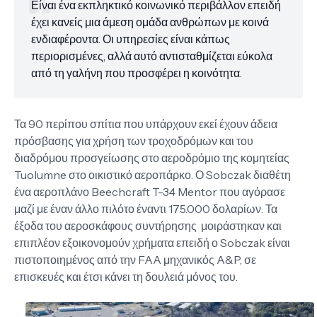
Είναι ένα εκπληκτικό κοινωνικό περιβάλλον επειδή
έχει κανείς μια άμεση ομάδα ανθρώπων με κοινά
ενδιαφέροντα. Οι υπηρεσίες είναι κάπως
περιορισμένες, αλλά αυτό αντισταθμίζεται εύκολα
από τη γαλήνη που προσφέρει η κοινότητα.
Τα 90 περίπου σπίτια που υπάρχουν εκεί έχουν άδεια
πρόσβασης για χρήση των τροχοδρόμων και του
διαδρόμου προσγείωσης στο αεροδρόμιο της κομητείας
Tuolumne στο οικιστικό αεροπάρκο. Ο Sobczak διαθέτη
ένα αεροπλάνο Beechcraft T-34 Mentor που αγόρασε
μαζί με έναν άλλο πιλότο έναντι 175.000 δολαρίων. Τα
έξοδα του αεροσκάφους συντήρησης μοιράστηκαν και
επιπλέον εξοικονομούν χρήματα επειδή ο Sobczak είναι
πιστοποιημένος από την FAA μηχανικός A&P, σε
επισκευές και έτσι κάνει τη δουλειά μόνος του.