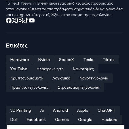
Το Tech News in Greek είναι ένας διαδικτυακός προορισμός
όπου ανακαλύπτετε τα πιο πρόσφατα σημαντικά νέα και γεγονότα
και τις σημαντικότερες εξελίξεις στον κόσμο της τεχνολογίας.
Ετικέτες
Hardware
Nvidia
SpaceX
Tesla
Tiktok
YouTube
Ηλεκτροκίνηση
Καινοτομίες
Κρυπτονομίσματα
Λογισμικό
Νανοτεχνολογία
Πράσινες τεχνολογίες
Στρατιωτική τεχνολογία
3D Printing
Ai
Android
Apple
ChatGPT
Dell
Facebook
Games
Google
Hackers
Hardware
Instagram
Linux
iPhone