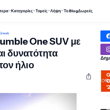
ύτερα
Κατηγορίες
Τομείς
Λήψη
Το Blog
Δωρεές
 Greek
Humble One SUV με
αι δυνατότητα
Δημ
τον ήλιο
G
O
'
Χρ