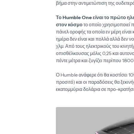
βήμα στην αντιμετώπιση της ουδετερ
Το Humble One είναι το πρώτο ηλ
στον κόσμο
το οποίο χρησιμοποιεί
πάνελ οροφής τα οποία εν μέρη είναι
ημέρα δεν είναι και πολλά αλλά δεν 
χλμ. Από τους ηλεκτρικούς του κινητ
οπισθέλκουσας μόλις 0,25 και αυτον
πέντε μέτρα και ζυγίζει περίπου 1.800
Ο Humble ανάφερε ότι θα κοστίσει 1
προσιτό) και οι παραδόσεις θα ξεκιν
εκατομμύρια δολάρια σε προ-κρατήσει