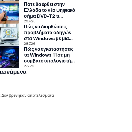
Πότε θα έρθει στην
Ελλάδα το νέο ψηφιακό
σήμα DVB-T2 τι
σημαίνει για την
29.4.26
Πώς να διορθώσεις
τηλεόρασή σου
προβλήματα οδηγών
στα Windows με μια
κρυφή εντολή
28.7.26
Πώς να εγκαταστήσεις
τα Windows 11 σε μη
συμβατό υπολογιστή
με Rufus και Ventoy
27.7.26
τεινόμενα
:
Δεν βρέθηκαν αποτελέσματα