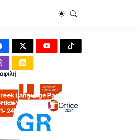
οφιλή
reek Language Pack for
ffice '07-'10-'13-'16-'19-
21- 24'
ήστος Σιδηρόπουλος
25.9.10