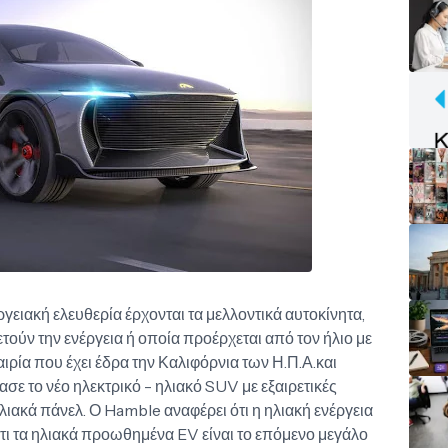
γειακή ελευθερία έρχονται τα μελλοντικά αυτοκίνητα,
ετούν την ενέργεια ή οποία προέρχεται από τον ήλιο με
ιρία που έχει έδρα την Καλιφόρνια των Η.Π.Α.και
ε το νέο ηλεκτρικό - ηλιακό SUV με εξαιρετικές
λιακά πάνελ. Ο Hamble αναφέρει ότι η ηλιακή ενέργεια
ι ότι τα ηλιακά προωθημένα EV είναι το επόμενο μεγάλο