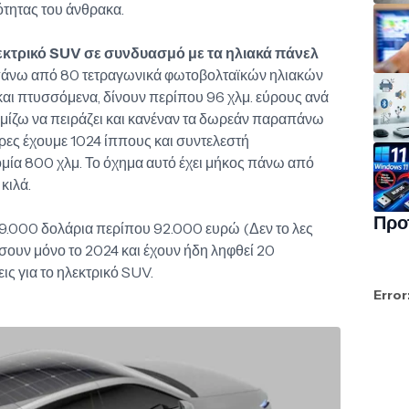
ότητας του άνθρακα.
εκτρικό SUV σε συνδυασμό με τα ηλιακά πάνελ
 πάνω από 80 τετραγωνικά φωτοβολταϊκών ηλιακών
 και πτυσσόμενα, δίνουν περίπου 96 χλμ. εύρους ανά
νομίζω να πειράζει και κανέναν τα δωρεάν παραπάνω
ήρες έχουμε 1024 ίππους και συντελεστή
ομία 800 χλμ. Το όχημα αυτό έχει μήκος πάνω από
 κιλά.
Προ
09.000 δολάρια περίπου 92.000 ευρώ (Δεν το λες
ήσουν μόνο το 2024 και έχουν ήδη ληφθεί 20
ς για το ηλεκτρικό SUV.
Error