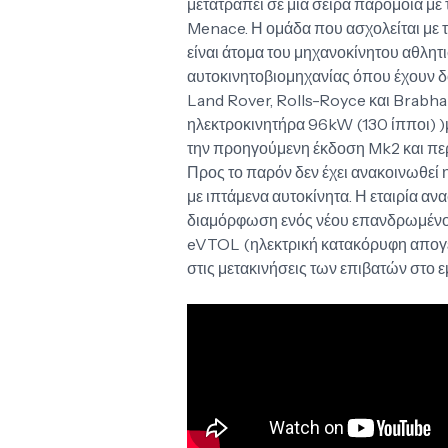
μετατραπεί σε μια σειρά παρόμοια με
Menace. Η ομάδα που ασχολείται με τ
είναι άτομα του μηχανοκίνητου αθλητ
αυτοκινητοβιομηχανίας όπου έχουν δ
Land Rover, Rolls-Royce και Brabham
ηλεκτροκινητήρα 96kW (130 ίπποι) )
την προηγούμενη έκδοση Mk2 και περ
Προς το παρόν δεν έχει ανακοινωθεί
με ιπτάμενα αυτοκίνητα. Η εταιρία αν
διαμόρφωση ενός νέου επανδρωμένου
eVTOL (ηλεκτρική κατακόρυφη απογε
στις μετακινήσεις των επιβατών στο ε