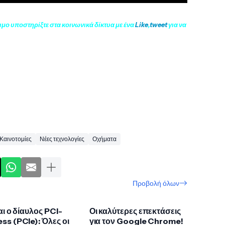
ιμο υποστηρίξτε στα κοινωνικά δίκτυα με ένα
Like
,
tweet
για να
Καινοτομίες
Νέες τεχνολογίες
Οχήματα
Προβολή όλων
ναι ο δίαυλος PCI-
Οι καλύτερες επεκτάσεις
ss (PCIe): Όλες οι
για τον Google Chrome!