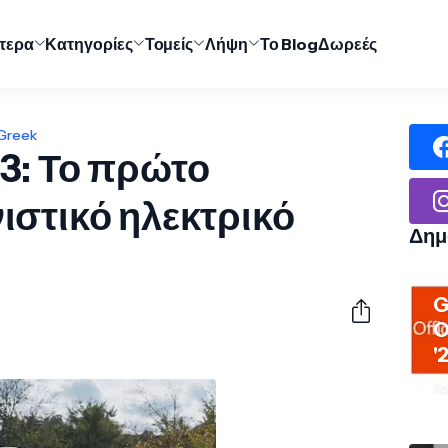
ύτερα
Κατηγορίες
Τομείς
Λήψη
Το Blog
Δωρεές
 Greek
3: Το πρώτο
ιστικό ηλεκτρικό
Δημ
G
O
'
Χρ