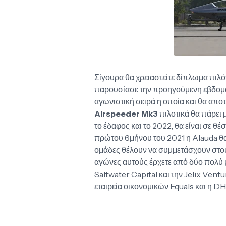
Σίγουρα θα χρειαστείτε δίπλωμα πιλό
παρουσίασε την προηγούμενη εβδομάδ
αγωνιστική σειρά η οποία και θα αποτε
Airspeeder Mk3
πιλοτικά θα πάρει
το έδαφος και το 2022, θα είναι σε θ
πρώτου 6μήνου του 2021 η Alauda θ
ομάδες θέλουν να συμμετάσχουν στου
αγώνες αυτούς έρχετε από δύο πολύ μ
Saltwater Capital και την Jelix Ventu
εταιρεία οικονομικών Equals και η DH