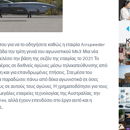
του για να το οδηγήσετε καθώς η εταιρία Airspeeder
α την τρίτη γενιά του αγωνιστικού Mk3. Μια νέα
λέσει την βάση της σεζόν της εταιρίας το 2021. Το
 μέρος σε διεθνείς αγώνες μέσω τηλεκατεύθυνσης από
έση και για επανδρωμένες πτήσεις. Στα μέσα του
α παραδώσει πάνω από δέκα αγωνιστικά σε όσες
ς σε αυτούς τους αγώνες. Η χρηματοδότησει για τους
εγάλες εταιρείες τεχνολογίας της Αυστραλίας, την
res, αλλά έχουν επενδύσει στο έργο αυτό και η
L.