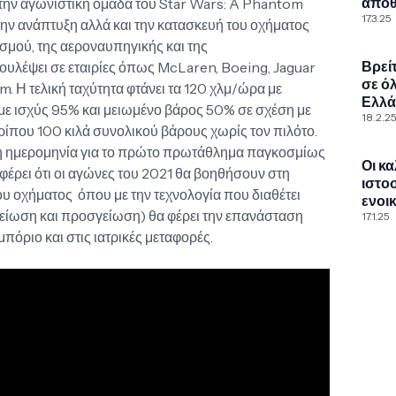
αποθ
 την αγωνιστική ομάδα του Star Wars: A Phantom
κωδι
17.3.25
ην ανάπτυξη αλλά και την κατασκευή του οχήματος
Wind
ισμού, της αεροναυπηγικής και της
Βρεί
ουλέψει σε εταιρίες όπως McLaren, Boeing, Jaguar
σε ό
. Η τελική ταχύτητα φτάνει τα 120 χλμ/ώρα με
Ελλά
με ισχύς 95% και μειωμένο βάρος 50% σε σχέση με
περί
18.2.2
ίπου 100 κιλά συνολικού βάρους χωρίς τον πιλότο.
έκτα
 η ημερομηνία για το πρώτο πρωτάθλημα παγκοσμίως
Οι κ
αφέρει ότι οι αγώνες του 2021 θα βοηθήσουν στη
ιστο
 οχήματος όπου με την τεχνολογία που διαθέτει
ενοι
ίωση και προσγείωση) θα φέρει την επανάσταση
σπιτ
17.1.25
Ελβε
μπόριο και στις ιατρικές μεταφορές.