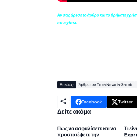
Αν σας άρεσε το άρθρο και το βρήκατε χρήσ
συνεχίσω.
Ετικέτες:
Άρθρα του Tech News in Greek
Facebook
Twitter
Δείτε ακόμα
Πως να ασφαλίσετε και να
Τι εί
προστατέψετε την
Expre