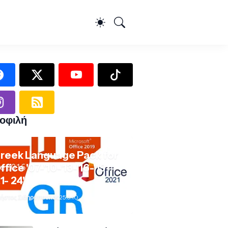
οφιλή
reek Language Pack for
ffice '07-'10-'13-'16-'19-
21- 24'
ήστος Σιδηρόπουλος
25.9.10