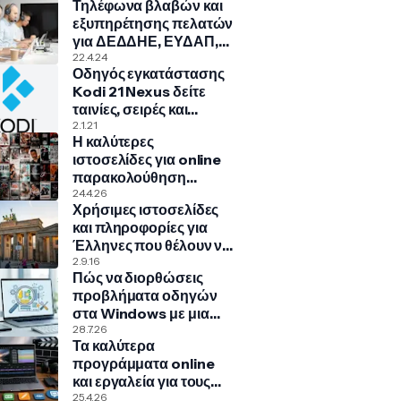
Τηλέφωνα βλαβών και
εξυπηρέτησης πελατών
για ΔΕΔΔΗΕ, ΕΥΔΑΠ,
ΠΑ.ΣΥ.ΠΕ., COSMOTE,
22.4.24
Οδηγός εγκατάστασης
NOVA, VODAFONE
Kodi 21 Nexus δείτε
ταινίες, σειρές και
πολλά άλλα!
2.1.21
Η καλύτερες
ιστοσελίδες για online
παρακολούθηση
ταινιών, σειρών,
24.4.26
Χρήσιμες ιστοσελίδες
ντοκιμαντέρ, παιδικά
και πληροφορίες για
Έλληνες που θέλουν να
μεταναστεύσουν στην
2.9.16
Πώς να διορθώσεις
Γερμανία
προβλήματα οδηγών
στα Windows με μια
κρυφή εντολή
28.7.26
Τα καλύτερα
προγράμματα online
και εργαλεία για τους
δικούς σας υπότιτλους
25.4.26