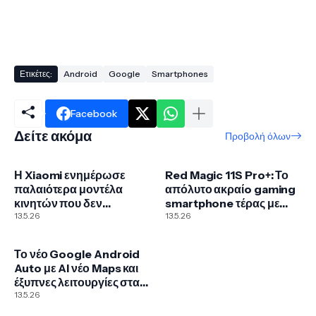
Ετικέτες:
Android
Google
Smartphones
Facebook
Δείτε ακόμα
Προβολή όλων
Η Xiaomi ενημέρωσε
Red Magic 11S Pro+: Το
παλαιότερα μοντέλα
απόλυτο ακραίo gaming
κινητών που δεν
smartphone τέρας με
υποστηρίζει
13.5.26
Snapdragon 8 Elite Gen
13.5.26
2 και υδρόψυξη
Το νέο Google Android
Auto με AI νέο Maps και
έξυπνες λειτουργίες στα
αυτοκίνητα
13.5.26