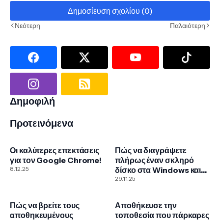
Δημοσίευση σχολίου (0)
Νεότερη
Παλαιότερη
Δημοφιλή
Προτεινόμενα
Οι καλύτερες επεκτάσεις
Πώς να διαγράψετε
για τον Google Chrome!
πλήρως έναν σκληρό
8.12.25
δίσκο στα Windows και
με το εργαλείο DBAN
29.11.25
Πώς να βρείτε τους
Αποθήκευσε την
αποθηκευμένους
τοποθεσία που πάρκαρες