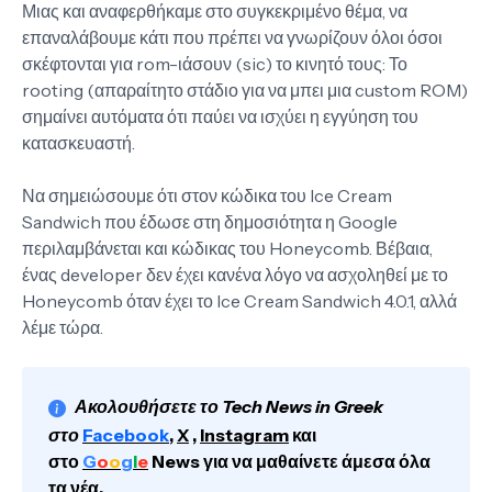
Μιας και αναφερθήκαμε στο συγκεκριμένο θέμα, να
επαναλάβουμε κάτι που πρέπει να γνωρίζουν όλοι όσοι
σκέφτονται για rom-ιάσουν (sic) το κινητό τους: Το
rooting (απαραίτητο στάδιο για να μπει μια custom ROM)
σημαίνει αυτόματα ότι παύει να ισχύει η εγγύηση του
κατασκευαστή.
Να σημειώσουμε ότι στον κώδικα του Ice Cream
Sandwich που έδωσε στη δημοσιότητα η Google
περιλαμβάνεται και κώδικας του Honeycomb. Βέβαια,
ένας developer δεν έχει κανένα λόγο να ασχοληθεί με το
Honeycomb όταν έχει το Ice Cream Sandwich 4.0.1, αλλά
λέμε τώρα.
Ακολουθήσετε το Tech News in Greek
στο
Facebook
,
X
,
Instagram
και
στο
G
o
o
g
l
e
News για να μαθαίνετε άμεσα όλα
τα νέα.