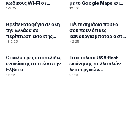
κωδικούς Wi-Fi σε
με το Google Maps και
Windows και Mac
17.3.25
βρες το αυτοκίνητο σου
12.3.25
εύκολα
Βρείτε καταφύγια σε όλη
Πέντε σημάδια που θα
την Ελλάδα σε
σου πουν ότι θες
περίπτωση έκτακτης
καινούργια μπαταρία στο
ανάγκης
18.2.25
κινητό
4.2.25
Οι καλύτερες ιστοσελίδες
Το απόλυτο USB flash
ενοικίασης σπιτιών στην
εκκίνησης πολλαπλών
Ελβετία
λειτουργικών
17.1.25
συστημάτων μέσω του
2.1.25
Ventoy