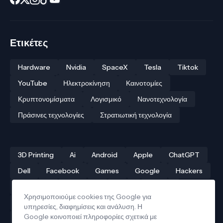
Ετικέτες
Hardware
Nvidia
SpaceX
Tesla
Tiktok
YouTube
Ηλεκτροκίνηση
Καινοτομίες
Κρυπτονομίσματα
Λογισμικό
Νανοτεχνολογία
Πράσινες τεχνολογίες
Στρατιωτική τεχνολογία
3D Printing
Ai
Android
Apple
ChatGPT
Dell
Facebook
Games
Google
Hackers
Hardware
Instagram
Linux
iPhone
Χρησιμοποιούμε cookies της Google για
Αρχαίες τεχνολογίες
Δρόνοι
Ελληνική τεχνολογία
υπηρεσίες, διαφημίσεις και ανάλυση. Η
Google κοινοποιεί πληροφορίες σχετικά με
Ηλεκτροκίνηση
Κβαντικοί υπολογιστές