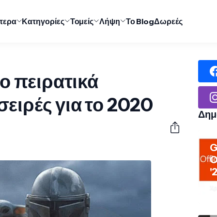
ύτερα
Κατηγορίες
Τομείς
Λήψη
Το Blog
Δωρεές
ιο πειρατικά
ειρές για το 2020
Δημ
G
O
'
Χρ