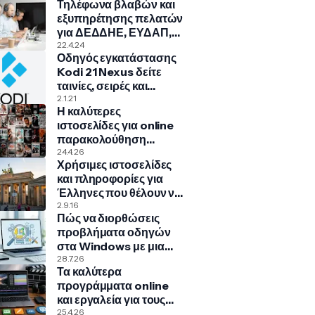
Τηλέφωνα βλαβών και
εξυπηρέτησης πελατών
για ΔΕΔΔΗΕ, ΕΥΔΑΠ,
ΠΑ.ΣΥ.ΠΕ., COSMOTE,
22.4.24
Οδηγός εγκατάστασης
NOVA, VODAFONE
Kodi 21 Nexus δείτε
ταινίες, σειρές και
πολλά άλλα!
2.1.21
Η καλύτερες
ιστοσελίδες για online
παρακολούθηση
ταινιών, σειρών,
24.4.26
Χρήσιμες ιστοσελίδες
ντοκιμαντέρ, παιδικά
και πληροφορίες για
Έλληνες που θέλουν να
μεταναστεύσουν στην
2.9.16
Πώς να διορθώσεις
Γερμανία
προβλήματα οδηγών
στα Windows με μια
κρυφή εντολή
28.7.26
Τα καλύτερα
προγράμματα online
και εργαλεία για τους
δικούς σας υπότιτλους
25.4.26