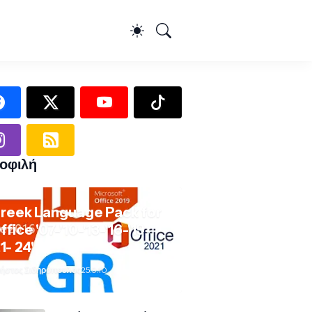
οφιλή
reek Language Pack for
ffice '07-'10-'13-'16-'19-
21- 24'
ήστος Σιδηρόπουλος
25.9.10