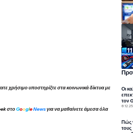
Προ
κατε χρήσιμο υποστηρίξτε στα κοινωνικά δίκτυα με
Οι κ
επεκ
τον 
Chr
8.12.25
eek στο
G
o
o
g
l
e
News
για να μαθαίνετε άμεσα όλα
Πώς 
τους