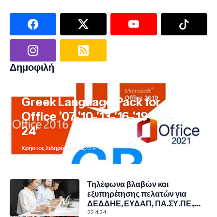
Δημοφιλή
Greek Language Pack for
Office '07-'10-'13-'16-'19- '21-
24'
Χρήστος Σιδηρόπουλος
25.9.10
Τηλέφωνα βλαβών και
εξυπηρέτησης πελατών για
ΔΕΔΔΗΕ, ΕΥΔΑΠ, ΠΑ.ΣΥ.ΠΕ.,
COSMOTE, NOVA, VODAFONE
22.4.24