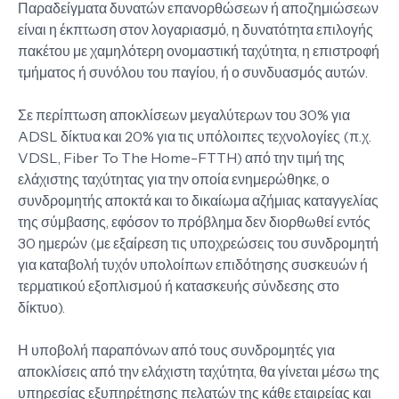
Παραδείγματα δυνατών επανορθώσεων ή αποζημιώσεων
είναι η έκπτωση στον λογαριασμό, η δυνατότητα επιλογής
πακέτου με χαμηλότερη ονομαστική ταχύτητα, η επιστροφή
τμήματος ή συνόλου του παγίου, ή ο συνδυασμός αυτών.
Σε περίπτωση αποκλίσεων μεγαλύτερων του 30% για
ADSL δίκτυα και 20% για τις υπόλοιπες τεχνολογίες (π.χ.
VDSL, Fiber To The Home-FTTH) από την τιμή της
ελάχιστης ταχύτητας για την οποία ενημερώθηκε, ο
συνδρομητής αποκτά και το δικαίωμα αζήμιας καταγγελίας
της σύμβασης, εφόσον το πρόβλημα δεν διορθωθεί εντός
30 ημερών (με εξαίρεση τις υποχρεώσεις του συνδρομητή
για καταβολή τυχόν υπολοίπων επιδότησης συσκευών ή
τερματικού εξοπλισμού ή κατασκευής σύνδεσης στο
δίκτυο).
Η υποβολή παραπόνων από τους συνδρομητές για
αποκλίσεις από την ελάχιστη ταχύτητα, θα γίνεται μέσω της
υπηρεσίας εξυπηρέτησης πελατών της κάθε εταιρείας και