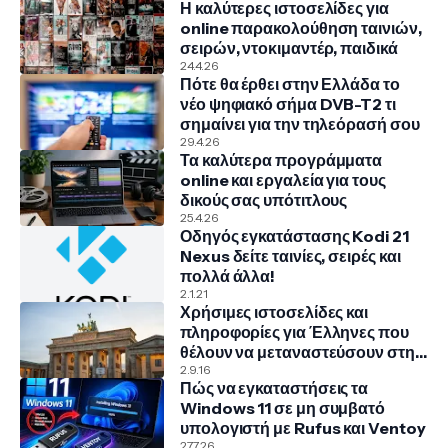
Η καλύτερες ιστοσελίδες για
online παρακολούθηση ταινιών,
σειρών, ντοκιμαντέρ, παιδικά
24.4.26
Πότε θα έρθει στην Ελλάδα το
νέο ψηφιακό σήμα DVB-T2 τι
σημαίνει για την τηλεόρασή σου
29.4.26
Τα καλύτερα προγράμματα
online και εργαλεία για τους
δικούς σας υπότιτλους
25.4.26
Οδηγός εγκατάστασης Kodi 21
Nexus δείτε ταινίες, σειρές και
πολλά άλλα!
2.1.21
Χρήσιμες ιστοσελίδες και
πληροφορίες για Έλληνες που
θέλουν να μεταναστεύσουν στην
Γερμανία
2.9.16
Πώς να εγκαταστήσεις τα
Windows 11 σε μη συμβατό
υπολογιστή με Rufus και Ventoy
27.7.26