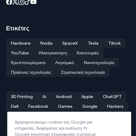
Ετικέτες
Hardware
Nvidia
SpaceX
Tesla
Tiktok
YouTube
Ηλεκτροκίνηση
Καινοτομίες
Κρυπτονομίσματα
Λογισμικό
Νανοτεχνολογία
Πράσινες τεχνολογίες
Στρατιωτική τεχνολογία
3D Printing
Ai
Android
Apple
ChatGPT
Dell
Facebook
Games
Google
Hackers
Hardware
Instagram
Linux
iPhone
Χρησιμοποιούμε cookies της Google για
Αρχαίες τεχνολογίες
Δρόνοι
Ελληνική τεχνολογία
υπηρεσίες, διαφημίσεις και ανάλυση. Η
Google κοινοποιεί πληροφορίες σχετικά με
Ηλεκτροκίνηση
Κβαντικοί υπολογιστές