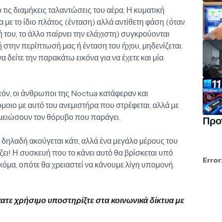
 τις διαμήκεις ταλαντώσεις του αέρα. Η κυματική
 με το ίδιο πλάτος (ένταση) αλλά αντίθετη φάση (όταν
ή του, το άλλο παίρνει την ελάχιστη) συγκρούονται
 στην περίπτωσή μας ή ένταση του ήχου, μηδενίζεται.
να δείτε την παρακάτω εικόνα για να έχετε και μία
όν, οι άνθρωποι της Noctua κατάφεραν και
οιο με αυτό του ανεμιστήρα που στρέφεται, αλλά με
α μειώσουν τον θόρυβο που παράγει.
Προ
ι δηλαδή ακούγεται κάτι, αλλά ένα μεγάλο μέρους του
ει! Η συσκευή που το κάνει αυτό θα βρίσκεται υπό
Error
κόμα, οπότε θα χρειαστεί να κάνουμε λίγη υπομονή.
κατε χρήσιμο υποστηρίξτε στα κοινωνικά δίκτυα με