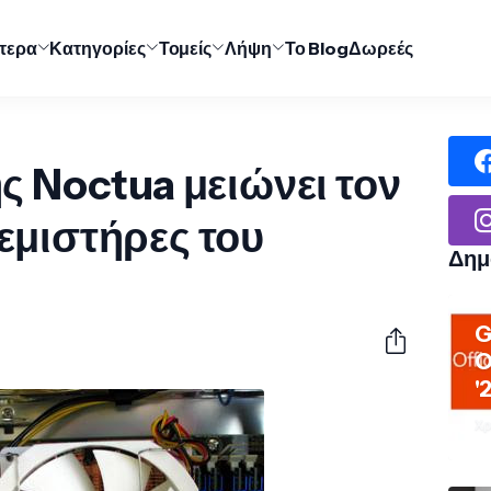
ύτερα
Κατηγορίες
Τομείς
Λήψη
Το Blog
Δωρεές
ς Noctua μειώνει τον
εμιστήρες του
Δημ
G
O
'
Χρ