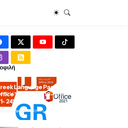
οφιλή
reek Language Pack for
ffice '07-'10-'13-'16-'19-
21- 24'
ήστος Σιδηρόπουλος
25.9.10