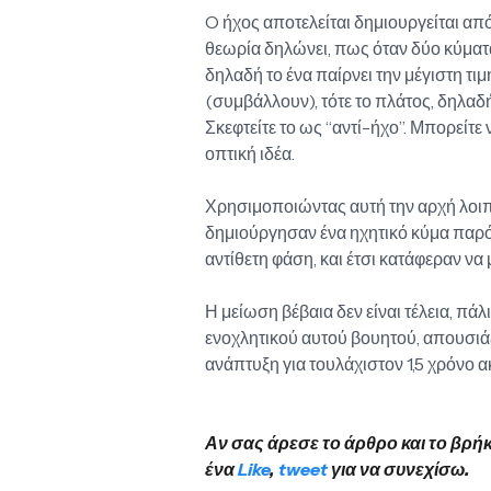
O ήχος αποτελείται δημιουργείται από
θεωρία δηλώνει, πως όταν δύο κύματα
δηλαδή το ένα παίρνει την μέγιστη τιμ
(συμβάλλουν), τότε το πλάτος, δηλαδή
Σκεφτείτε το ως “αντί-ήχο”. Μπορείτε 
οπτική ιδέα.
Χρησιμοποιώντας αυτή την αρχή λοιπ
δημιούργησαν ένα ηχητικό κύμα παρόμ
αντίθετη φάση, και έτσι κατάφεραν ν
Η μείωση βέβαια δεν είναι τέλεια, πάλ
ενοχλητικού αυτού βουητού, απουσιάζ
ανάπτυξη για τουλάχιστον 1,5 χρόνο α
Αν σας άρεσε το άρθρο και το βρή
ένα
Like
,
tweet
για να συνεχίσω.