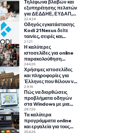
Τηλέφωνα βλαβών και
εξυπηρέτησης πελατών
για ΔΕΔΔΗΕ, ΕΥΔΑΠ,
ΠΑ.ΣΥ.ΠΕ., COSMOTE,
22.4.24
Οδηγός εγκατάστασης
NOVA, VODAFONE
Kodi 21 Nexus δείτε
ταινίες, σειρές και
πολλά άλλα!
2.1.21
Η καλύτερες
ιστοσελίδες για online
παρακολούθηση
ταινιών, σειρών,
24.4.26
Χρήσιμες ιστοσελίδες
ντοκιμαντέρ, παιδικά
και πληροφορίες για
Έλληνες που θέλουν να
μεταναστεύσουν στην
2.9.16
Πώς να διορθώσεις
Γερμανία
προβλήματα οδηγών
στα Windows με μια
κρυφή εντολή
28.7.26
Τα καλύτερα
προγράμματα online
και εργαλεία για τους
δικούς σας υπότιτλους
25.4.26