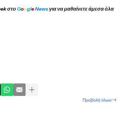
eek στο
G
o
o
g
l
e
News
για να μαθαίνετε άμεσα όλα
Προβολή όλων