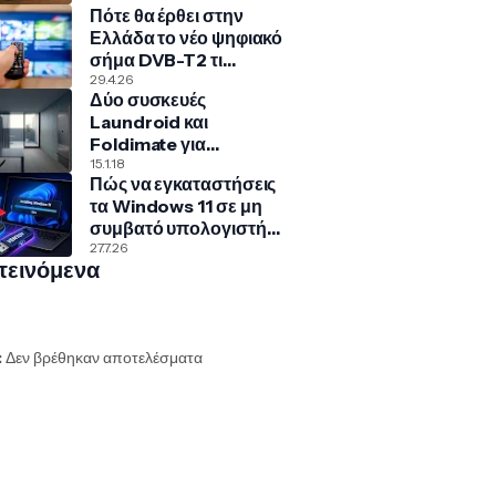
Πότε θα έρθει στην
Ελλάδα το νέο ψηφιακό
σήμα DVB-T2 τι
σημαίνει για την
29.4.26
Δύο συσκευές
τηλεόρασή σου
Laundroid και
Foldimate για
αυτόματο ξεχώρισμα
15.1.18
Πώς να εγκαταστήσεις
και δίπλωμα ρούχων!
τα Windows 11 σε μη
συμβατό υπολογιστή
με Rufus και Ventoy
27.7.26
τεινόμενα
:
Δεν βρέθηκαν αποτελέσματα