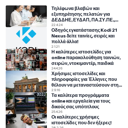
Τηλέφωνα βλαβών και
εξυπηρέτησης πελατών για
ΔΕΔΔΗΕ, ΕΥΔΑΠ, ΠΑ.ΣΥ.ΠΕ.,
COSMOTE, NOVA, VODAFONE
22.4.24
Οδηγός εγκατάστασης Kodi 21
Nexus δείτε ταινίες, σειρές και
πολλά άλλα!
2.1.21
Η καλύτερες ιστοσελίδες για
online παρακολούθηση ταινιών,
σειρών, ντοκιμαντέρ, παιδικά
24.4.26
Χρήσιμες ιστοσελίδες και
πληροφορίες για Έλληνες που
θέλουν να μεταναστεύσουν στην
Γερμανία
2.9.16
Τα καλύτερα προγράμματα
online και εργαλεία για τους
δικούς σας υπότιτλους
25.4.26
Οι καλύτερες χρήσιμες
ιστοσελίδες που δεν ήξερες!
28.2.26