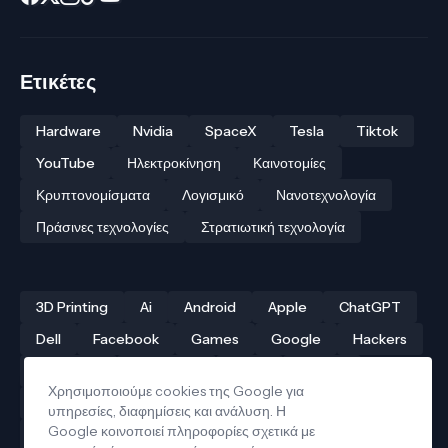
Ετικέτες
Hardware
Nvidia
SpaceX
Tesla
Tiktok
YouTube
Ηλεκτροκίνηση
Καινοτομίες
Κρυπτονομίσματα
Λογισμικό
Νανοτεχνολογία
Πράσινες τεχνολογίες
Στρατιωτική τεχνολογία
3D Printing
Ai
Android
Apple
ChatGPT
Dell
Facebook
Games
Google
Hackers
Hardware
Instagram
Linux
iPhone
Χρησιμοποιούμε cookies της Google για
Αρχαίες τεχνολογίες
Δρόνοι
Ελληνική τεχνολογία
υπηρεσίες, διαφημίσεις και ανάλυση. Η
Google κοινοποιεί πληροφορίες σχετικά με
Ηλεκτροκίνηση
Κβαντικοί υπολογιστές