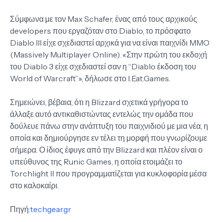
Σύμφωνα με τον Max Schafer, ένας από τους αρχικούς
developers που εργαζόταν στο Diablo, το πρόσφατο
Diablo III είχε σχεδιαστεί αρχικά για να είναι παιχνίδι MMO
(Massively Multiplayer Online). «Στην πρώτη του εκδοχή
του Diablo 3 είχε σχεδιαστεί σαν η “Diablo έκδοση του
World of Warcraft”», δήλωσε στο I.Eat.Games.
Σημειώνει, βέβαια, ότι η Blizzard σχετικά γρήγορα το
άλλαξε αυτό αντικαθιστώντας εντελώς την ομάδα που
δούλευε πάνω στην ανάπτυξη του παιχνιδιού με μια νέα, η
οποία και δημιούργησε εν τέλει τη μορφή που γνωρίζουμε
σήμερα. Ο ίδιος έφυγε από την Blizzard και πλέον είναι ο
υπεύθυνος της Runic Games, η οποία ετοιμάζει το
Torchlight II που προγραμματίζεται για κυκλοφορία μέσα
στο καλοκαίρι.
Πηγή:
techgear.gr