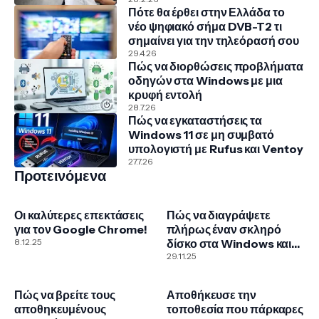
Πότε θα έρθει στην Ελλάδα το
νέο ψηφιακό σήμα DVB-T2 τι
σημαίνει για την τηλεόρασή σου
29.4.26
Πώς να διορθώσεις προβλήματα
οδηγών στα Windows με μια
κρυφή εντολή
28.7.26
Πώς να εγκαταστήσεις τα
Windows 11 σε μη συμβατό
υπολογιστή με Rufus και Ventoy
27.7.26
Προτεινόμενα
Οι καλύτερες επεκτάσεις
Πώς να διαγράψετε
για τον Google Chrome!
πλήρως έναν σκληρό
8.12.25
δίσκο στα Windows και
με το εργαλείο DBAN
29.11.25
Πώς να βρείτε τους
Αποθήκευσε την
αποθηκευμένους
τοποθεσία που πάρκαρες