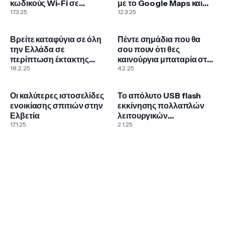
κωδικούς Wi-Fi σε
με το Google Maps και
Windows και Mac
17.3.25
βρες το αυτοκίνητο σου
12.3.25
εύκολα
Βρείτε καταφύγια σε όλη
Πέντε σημάδια που θα
την Ελλάδα σε
σου πουν ότι θες
περίπτωση έκτακτης
καινούργια μπαταρία στο
ανάγκης
18.2.25
κινητό
4.2.25
Οι καλύτερες ιστοσελίδες
Το απόλυτο USB flash
ενοικίασης σπιτιών στην
εκκίνησης πολλαπλών
Ελβετία
λειτουργικών
17.1.25
συστημάτων μέσω του
2.1.25
Ventoy