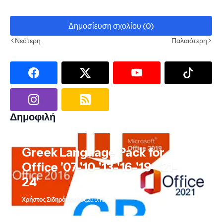
Δημοσίευση σχολίου (0)
Νεότερη
Παλαιότερη
Δημοφιλή
Greek Language Pack for
Office '07-'10-'13-'16-'19- '21-
24'
Χρήστος Σιδηρόπουλος
25.9.10