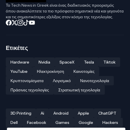
Το Tech News in Greek είναι ένας διαδικτυακός προορισμός
όπου ανακαλύπτετε τα πιο πρόσφατα σημαντικά νέα και γεγονότα
και τις σημαντικότερες εξελίξεις στον κόσμο της τεχνολογίας.
Ετικέτες
Hardware
Nvidia
SpaceX
Tesla
Tiktok
YouTube
Ηλεκτροκίνηση
Καινοτομίες
Κρυπτονομίσματα
Λογισμικό
Νανοτεχνολογία
Πράσινες τεχνολογίες
Στρατιωτική τεχνολογία
3D Printing
Ai
Android
Apple
ChatGPT
Dell
Facebook
Games
Google
Hackers