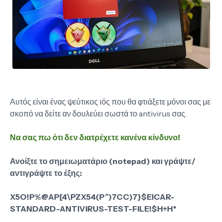
Αυτός είναι ένας ψεύτικος ιός που θα φτιάξετε μόνοι σας με
σκοπό να δείτε αν δουλεύει σωστά το antivirus σας.
Να σας πω ότι δεν διατρέχετε κανένα κίνδυνο!
Ανοίξτε το σημειωματάριο (notepad) και γράψτε/
αντιγράψτε το έξης:
X5O!P%@AP[4\PZX54(P^)7CC)7}$EICAR-
STANDARD-ANTIVIRUS-TEST-FILE!$H+H*