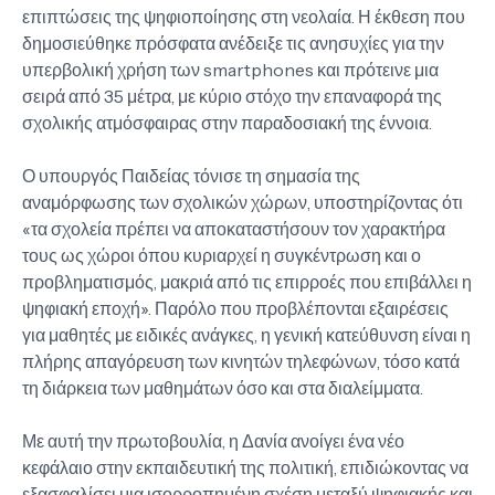
επιπτώσεις της ψηφιοποίησης στη νεολαία. Η έκθεση που
δημοσιεύθηκε πρόσφατα ανέδειξε τις ανησυχίες για την
υπερβολική χρήση των smartphones και πρότεινε μια
σειρά από 35 μέτρα, με κύριο στόχο την επαναφορά της
σχολικής ατμόσφαιρας στην παραδοσιακή της έννοια.
Ο υπουργός Παιδείας τόνισε τη σημασία της
αναμόρφωσης των σχολικών χώρων, υποστηρίζοντας ότι
«τα σχολεία πρέπει να αποκαταστήσουν τον χαρακτήρα
τους ως χώροι όπου κυριαρχεί η συγκέντρωση και ο
προβληματισμός, μακριά από τις επιρροές που επιβάλλει η
ψηφιακή εποχή». Παρόλο που προβλέπονται εξαιρέσεις
για μαθητές με ειδικές ανάγκες, η γενική κατεύθυνση είναι η
πλήρης απαγόρευση των κινητών τηλεφώνων, τόσο κατά
τη διάρκεια των μαθημάτων όσο και στα διαλείμματα.
Με αυτή την πρωτοβουλία, η Δανία ανοίγει ένα νέο
κεφάλαιο στην εκπαιδευτική της πολιτική, επιδιώκοντας να
εξασφαλίσει μια ισορροπημένη σχέση μεταξύ ψηφιακής και