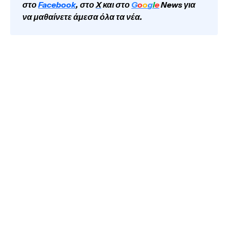
στο
Facebook
, στο
X
και στο
G
o
o
g
l
e
News για
να μαθαίνετε άμεσα όλα τα νέα.