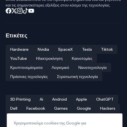
και τις σημαντικότερες εξελίξεις στον κόσμο της τεχνολογίας.
Ετικέτες
Hardware
Nvidia
SpaceX
Tesla
Tiktok
YouTube
Ηλεκτροκίνηση
Καινοτομίες
Κρυπτονομίσματα
Λογισμικό
Νανοτεχνολογία
Πράσινες τεχνολογίες
Στρατιωτική τεχνολογία
3D Printing
Ai
Android
Apple
ChatGPT
Dell
Facebook
Games
Google
Hackers
Hardware
Instagram
Linux
iPhone
Χρησιμοποιούμε cookies της Google για
Αρχαίες τεχνολογίες
Δρόνοι
Ελληνική τεχνολογία