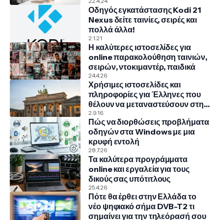
COSMOTE, NOVA, VODAFONE
22.4.24
Οδηγός εγκατάστασης Kodi 21
Nexus δείτε ταινίες, σειρές και
πολλά άλλα!
2.1.21
Η καλύτερες ιστοσελίδες για
online παρακολούθηση ταινιών,
σειρών, ντοκιμαντέρ, παιδικά
24.4.26
Χρήσιμες ιστοσελίδες και
πληροφορίες για Έλληνες που
θέλουν να μεταναστεύσουν στην
Γερμανία
2.9.16
Πώς να διορθώσεις προβλήματα
οδηγών στα Windows με μια
κρυφή εντολή
28.7.26
Τα καλύτερα προγράμματα
online και εργαλεία για τους
δικούς σας υπότιτλους
25.4.26
Πότε θα έρθει στην Ελλάδα το
νέο ψηφιακό σήμα DVB-T2 τι
σημαίνει για την τηλεόρασή σου