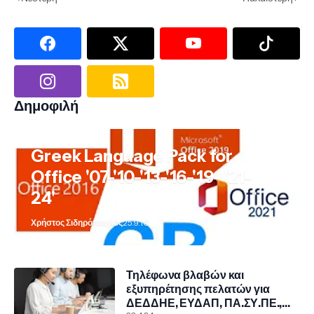
Δημοφιλή
Greek Language Pack for
Office '07-'10-'13-'16-'19- '21-
24'
Χρήστος Σιδηρόπουλος
25.9.10
Τηλέφωνα βλαβών και
εξυπηρέτησης πελατών για
ΔΕΔΔΗΕ, ΕΥΔΑΠ, ΠΑ.ΣΥ.ΠΕ.,