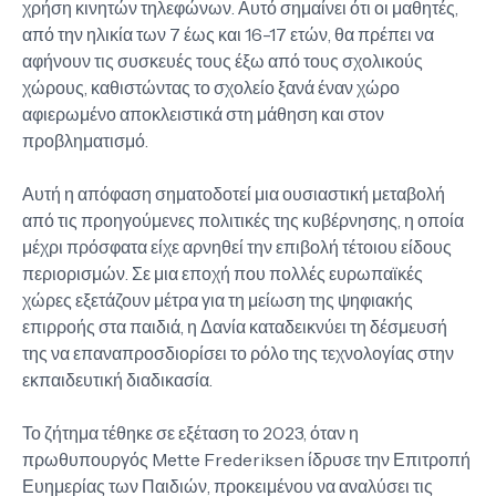
χρήση κινητών τηλεφώνων. Αυτό σημαίνει ότι οι μαθητές,
από την ηλικία των 7 έως και 16-17 ετών, θα πρέπει να
αφήνουν τις συσκευές τους έξω από τους σχολικούς
χώρους, καθιστώντας το σχολείο ξανά έναν χώρο
αφιερωμένο αποκλειστικά στη μάθηση και στον
προβληματισμό.
Αυτή η απόφαση σηματοδοτεί μια ουσιαστική μεταβολή
από τις προηγούμενες πολιτικές της κυβέρνησης, η οποία
μέχρι πρόσφατα είχε αρνηθεί την επιβολή τέτοιου είδους
περιορισμών. Σε μια εποχή που πολλές ευρωπαϊκές
χώρες εξετάζουν μέτρα για τη μείωση της ψηφιακής
επιρροής στα παιδιά, η Δανία καταδεικνύει τη δέσμευσή
της να επαναπροσδιορίσει το ρόλο της τεχνολογίας στην
εκπαιδευτική διαδικασία.
Το ζήτημα τέθηκε σε εξέταση το 2023, όταν η
πρωθυπουργός Mette Frederiksen ίδρυσε την Επιτροπή
Ευημερίας των Παιδιών, προκειμένου να αναλύσει τις