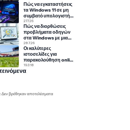
Πώς να εγκαταστήσεις
Γερμανία
τα Windows 11 σε μη
συμβατό υπολογιστή
με Rufus και Ventoy
27.7.26
Πώς να διορθώσεις
προβλήματα οδηγών
στα Windows με μια
κρυφή εντολή
28.7.26
Οι καλύτερες
ιστοσελίδες για
παρακολούθηση online
αθλητικών αγώνων
19.3.18
τεινόμενα
:
Δεν βρέθηκαν αποτελέσματα