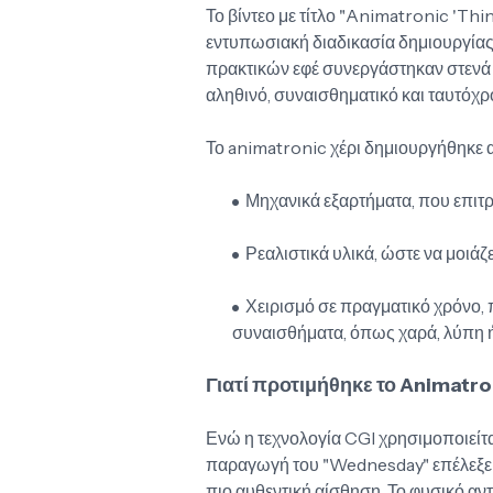
Το βίντεο με τίτλο "Animatronic 'Thi
εντυπωσιακή διαδικασία δημιουργίας 
πρακτικών εφέ συνεργάστηκαν στενά γ
αληθινό, συναισθηματικό και ταυτόχ
Το animatronic χέρι δημιουργήθηκε α
Μηχανικά εξαρτήματα, που επιτρ
Ρεαλιστικά υλικά, ώστε να μοιάζ
Χειρισμό σε πραγματικό χρόνο, π
συναισθήματα, όπως χαρά, λύπη ή
Γιατί προτιμήθηκε το Animatro
Ενώ η τεχνολογία CGI χρησιμοποιείτα
παραγωγή του "Wednesday" επέλεξε ν
πιο αυθεντική αίσθηση. Το φυσικό αν