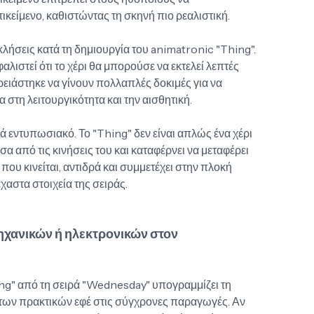
ικείμενο, καθιστώντας τη σκηνή πιο ρεαλιστική.
ήσεις κατά τη δημιουργία του animatronic "Thing".
λιστεί ότι το χέρι θα μπορούσε να εκτελεί λεπτές
Χρειάστηκε να γίνουν πολλαπλές δοκιμές για να
 στη λειτουργικότητα και την αισθητική.
ά εντυπωσιακό. Το "Thing" δεν είναι απλώς ένα χέρι
σα από τις κινήσεις του και καταφέρνει να μεταφέρει
ου κινείται, αντιδρά και συμμετέχει στην πλοκή
χαστα στοιχεία της σειράς.
ηχανικών ή ηλεκτρονικών στον
ng" από τη σειρά "Wednesday" υπογραμμίζει τη
 των πρακτικών εφέ στις σύγχρονες παραγωγές. Αν