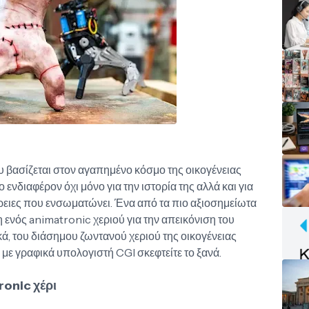
υ βασίζεται στον αγαπημένο κόσμο της οικογένειας
ο ενδιαφέρον όχι μόνο για την ιστορία της αλλά και για
μέρειες που ενσωματώνει. Ένα από τα πιο αξιοσημείωτα
 ενός animatronic χεριού για την απεικόνιση του
κά, του διάσημου ζωντανού χεριού της οικογένειας
με γραφικά υπολογιστή CGI σκεφτείτε το ξανά.
onic χέρι