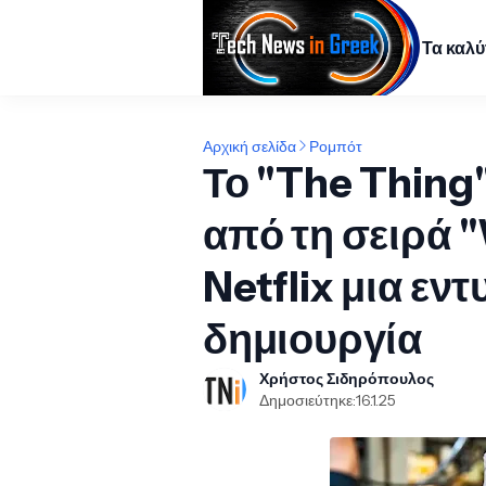
Τα καλ
Αρχική σελίδα
Ρομπότ
Το "The Thing
από τη σειρά 
Netflix μια ε
δημιουργία
Χρήστος Σιδηρόπουλος
Δημοσιεύτηκε:
16.1.25