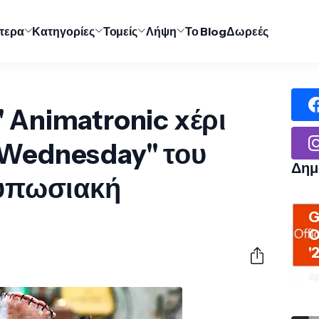
ύτερα
Κατηγορίες
Τομείς
Λήψη
Το Blog
Δωρεές
" Animatronic xέρι
"Wednesday" του
Δημ
ντυπωσιακή
G
O
'
Χρ