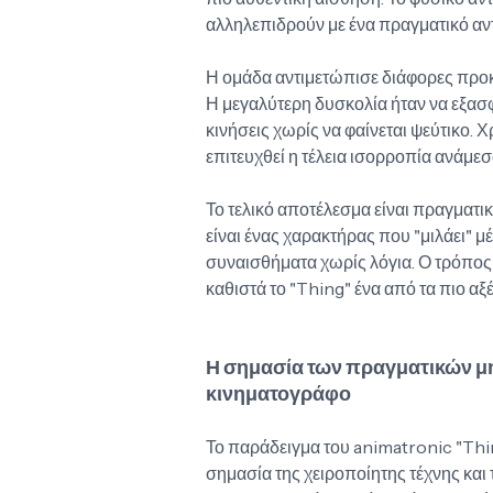
αλληλεπιδρούν με ένα πραγματικό αντ
Η ομάδα αντιμετώπισε διάφορες προκλ
Η μεγαλύτερη δυσκολία ήταν να εξασφα
κινήσεις χωρίς να φαίνεται ψεύτικο. 
επιτευχθεί η τέλεια ισορροπία ανάμεσα
Το τελικό αποτέλεσμα είναι πραγματικ
είναι ένας χαρακτήρας που "μιλάει" μέ
συναισθήματα χωρίς λόγια. Ο τρόπος π
καθιστά το "Thing" ένα από τα πιο αξέ
Η σημασία των πραγματικών μ
κινηματογράφο
Το παράδειγμα του animatronic "Thi
σημασία της χειροποίητης τέχνης και