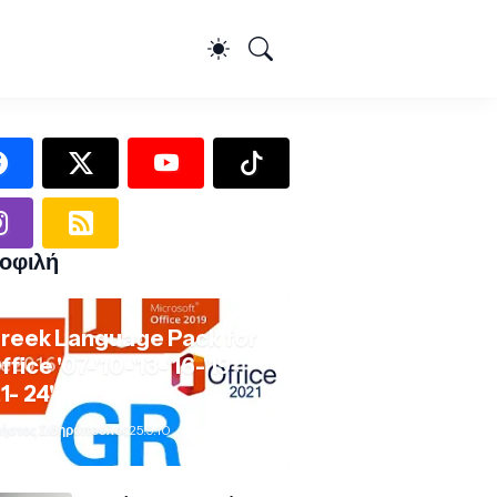
οφιλή
reek Language Pack for
ffice '07-'10-'13-'16-'19-
21- 24'
ήστος Σιδηρόπουλος
25.9.10