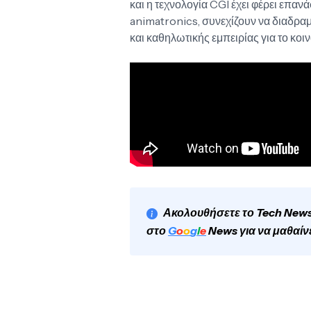
και η τεχνολογία CGI έχει φέρει επαν
animatronics, συνεχίζουν να διαδραμ
και καθηλωτικής εμπειρίας για το κοιν
Ακολουθήσετε το Tech News
στο
G
o
o
g
l
e
News για να μαθαίν