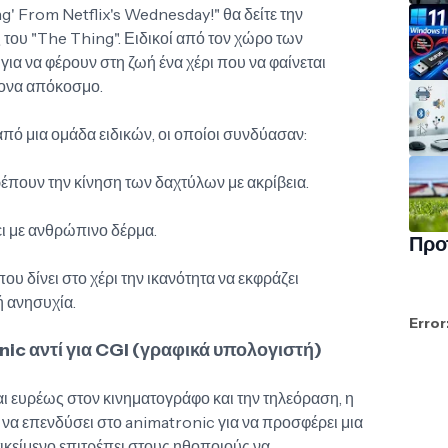
ng' From Netflix's Wednesday!" θα δείτε την
του "The Thing". Ειδικοί από τον χώρο των
ια να φέρουν στη ζωή ένα χέρι που να φαίνεται
ρονα απόκοσμο.
πό μια ομάδα ειδικών, οι οποίοι συνδύασαν:
έπουν την κίνηση των δαχτύλων με ακρίβεια.
ει με ανθρώπινο δέρμα.
Προ
ου δίνει στο χέρι την ικανότητα να εκφράζει
 ανησυχία.
Error
nic αντί για CGI (γραφικά υπολογιστή)
ι ευρέως στον κινηματογράφο και την τηλεόραση, η
α επενδύσει στο animatronic για να προσφέρει μια
τικείμενο επιτρέπει στους ηθοποιούς να