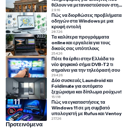
θέλουν να μεταναστεύσουν στην
Γερμανία
2.9.16
Πώς να διορθώσεις προβλήματα
οδηγών στα Windows με μια
κρυφή εντολή
28.7.26
Τα καλύτερα προγράμματα
online και εργαλεία για τους
δικούς σας υπότιτλους
25.4.26
Πότε θα έρθει στην Ελλάδα το
νέο ψηφιακό σήμα DVB-T2 τι
σημαίνει για την τηλεόρασή σου
29.4.26
Δύο συσκευές Laundroid και
Foldimate για αυτόματο
ξεχώρισμα και δίπλωμα ρούχων!
15.1.18
Πώς να εγκαταστήσεις τα
Windows 11 σε μη συμβατό
υπολογιστή με Rufus και Ventoy
27.7.26
Προτεινόμενα