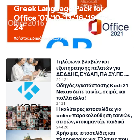
Greek Language Pack for
Office '07-'10-'13-'16-'19- '21-
24'
Χρήστος Σιδηρόπουλος
25.9.10
Τηλέφωνα βλαβών και
εξυπηρέτησης πελατών για
ΔΕΔΔΗΕ, ΕΥΔΑΠ, ΠΑ.ΣΥ.ΠΕ.,
COSMOTE, NOVA, VODAFONE
22.4.24
Οδηγός εγκατάστασης Kodi 21
Nexus δείτε ταινίες, σειρές και
πολλά άλλα!
2.1.21
Η καλύτερες ιστοσελίδες για
online παρακολούθηση ταινιών,
σειρών, ντοκιμαντέρ, παιδικά
24.4.26
Χρήσιμες ιστοσελίδες και
πληροφορίες για Έλληνες που