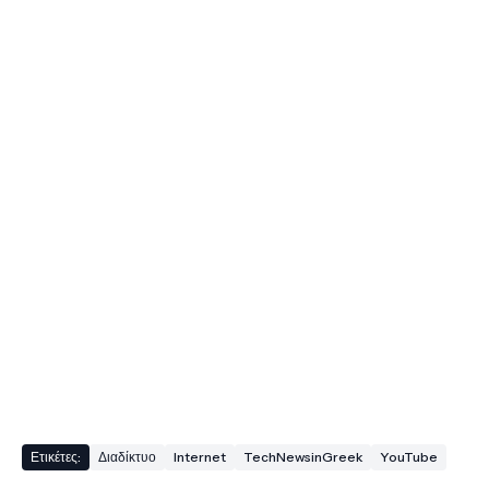
Ετικέτες:
Διαδίκτυο
Internet
TechNewsinGreek
YouTube