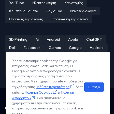
YouTube
Ηλεκτροκίνηση
Καινοτομίες
Κρυπτονομίσματα
Λογισμικό
Νανοτεχνολογία
Πράσινες τεχνολογίες
Στρατιωτική τεχνολογία
3D Printing
Ai
Android
Apple
ChatGPT
Dell
Facebook
Games
Google
Hackers
Hardware
Instagram
Linux
iPhone
Χρησιμοποιούμε cookies της Google για
Αρχαίες τεχνολογίες
Δρόνοι
Ελληνική τεχνολογία
υπηρεσίες, διαφημίσεις και ανάλυση. Η
Google κοινοποιεί πληροφορίες σχετικά με
Ηλεκτροκίνηση
Κβαντικοί υπολογιστές
την από μέρους σας χρήση αυτού του
ιστότοπου. Με τη χρήση του site αποδέχεστε
τη χρήση τους.
Μάθετε περισσότερα
. Δείτε
Εντάξει
επίσης:
Πολιτική Cookies
&
Πολιτική
Απορρήτου
. Εάν συνεχίσετε να
Επικοινωνία
Πολιτική Απορρήτου
Όροι Χρήσης
Πολιτική Cookies
χρησιμοποιείτε την ιστοσελίδα μας και τις
Design by - Pro Blogger Templates | Copyright © Tech News in
υπηρεσίες συμφωνείτε με τη χρήση cookie εκ
Greek 2026
μέρους μας.