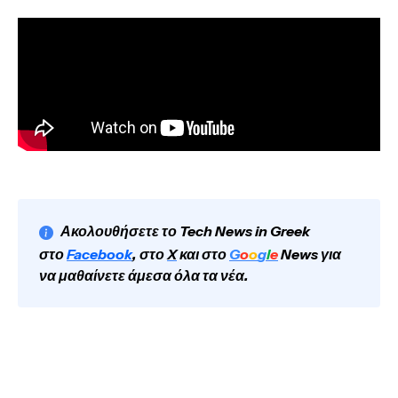
Ακολουθήσετε το Tech News in Greek
στο
Facebook
, στο
X
και στο
G
o
o
g
l
e
News για
να μαθαίνετε άμεσα όλα τα νέα.