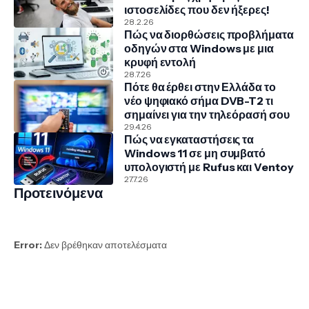
ιστοσελίδες που δεν ήξερες!
28.2.26
Πώς να διορθώσεις προβλήματα
οδηγών στα Windows με μια
κρυφή εντολή
28.7.26
Πότε θα έρθει στην Ελλάδα το
νέο ψηφιακό σήμα DVB-T2 τι
σημαίνει για την τηλεόρασή σου
29.4.26
Πώς να εγκαταστήσεις τα
Windows 11 σε μη συμβατό
υπολογιστή με Rufus και Ventoy
27.7.26
Προτεινόμενα
Error:
Δεν βρέθηκαν αποτελέσματα