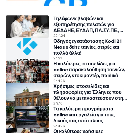
Τηλέφωνα βλαβών και
εξυπηρέτησης πελατών για
ΔΕΔΔΗΕ, ΕΥΔΑΠ, ΠΑ.ΣΥ.ΠΕ.,
COSMOTE, NOVA, VODAFONE
22.4.24
Οδηγός εγκατάστασης Kodi 21
Nexus δείτε ταινίες, σειρές και
πολλά άλλα!
2.1.21
Η καλύτερες ιστοσελίδες για
online παρακολούθηση ταινιών,
σειρών, ντοκιμαντέρ, παιδικά
24.4.26
Χρήσιμες ιστοσελίδες και
πληροφορίες για Έλληνες που
θέλουν να μεταναστεύσουν στην
Γερμανία
2.9.16
Τα καλύτερα προγράμματα
online και εργαλεία για τους
δικούς σας υπότιτλους
25.4.26
Οι καλύτερες χρήσιμες