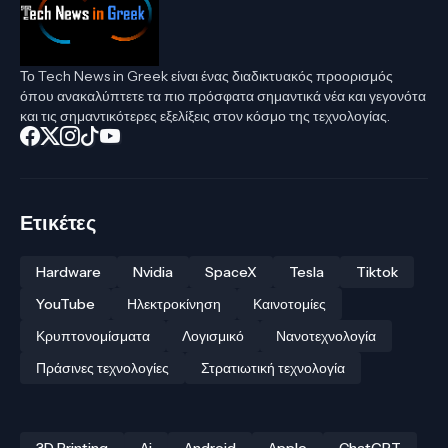
Το Tech News in Greek είναι ένας διαδικτυακός προορισμός
όπου ανακαλύπτετε τα πιο πρόσφατα σημαντικά νέα και γεγονότα
και τις σημαντικότερες εξελίξεις στον κόσμο της τεχνολογίας.
Ετικέτες
Hardware
Nvidia
SpaceX
Tesla
Tiktok
YouTube
Ηλεκτροκίνηση
Καινοτομίες
Κρυπτονομίσματα
Λογισμικό
Νανοτεχνολογία
Πράσινες τεχνολογίες
Στρατιωτική τεχνολογία
3D Printing
Ai
Android
Apple
ChatGPT