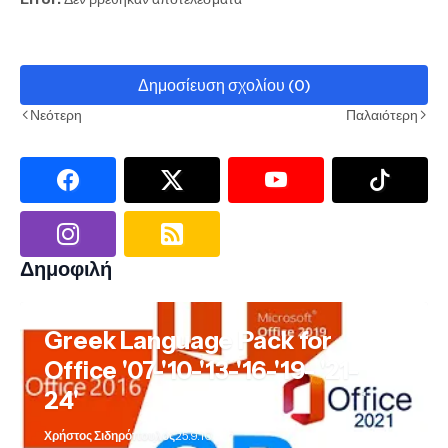
Δημοσίευση σχολίου (0)
Νεότερη
Παλαιότερη
Δημοφιλή
Greek Language Pack for
Office '07-'10-'13-'16-'19- '21-
24'
Χρήστος Σιδηρόπουλος
25.9.10