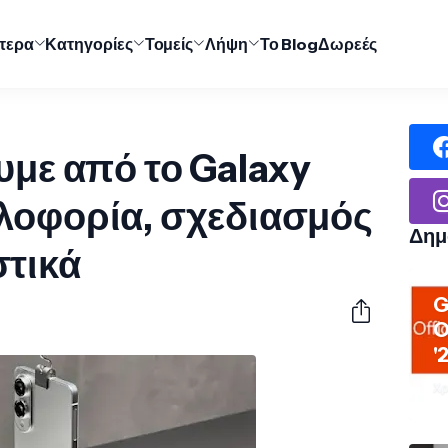
ύτερα
Κατηγορίες
Τομείς
Λήψη
Το Blog
Δωρεές
υμε από το Galaxy
λοφορία, σχεδιασμός
Δημ
στικά
G
O
'
Χρ