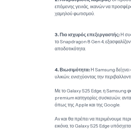
επόμενης γενιάς, ικανών να προσφέρο
χαμηλού φωτισμού.
3. Πιο ισχυρός επεξεργαστής:
Η συ
το Snapdragon 8 Gen 4, εξασφαλίζοντ
αποδοτικότητα.
4. Βιωσιμότητα:
Η Samsung δείχνει 
υλικών, ενισχύοντας την περιβαλλοντ
Με το Galaxy S25 Edge, η Samsung φαί
premium κατηγορίες συσκευών, ανταγ
όπως της Apple και της Google.
Αν και θα πρέπει να περιμένουμε περ
εικόνα, το Galaxy S25 Edge υπόσχεται