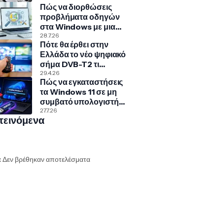
Πώς να διορθώσεις
προβλήματα οδηγών
στα Windows με μια
κρυφή εντολή
28.7.26
Πότε θα έρθει στην
Ελλάδα το νέο ψηφιακό
σήμα DVB-T2 τι
σημαίνει για την
29.4.26
Πώς να εγκαταστήσεις
τηλεόρασή σου
τα Windows 11 σε μη
συμβατό υπολογιστή
με Rufus και Ventoy
27.7.26
τεινόμενα
:
Δεν βρέθηκαν αποτελέσματα