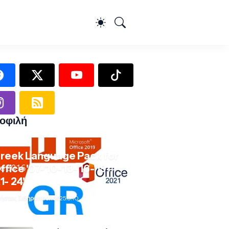
οφιλή
reek Language Pack for
ffice '07-'10-'13-'16-'19-
21- 24'
ήστος Σιδηρόπουλος
25.9.10