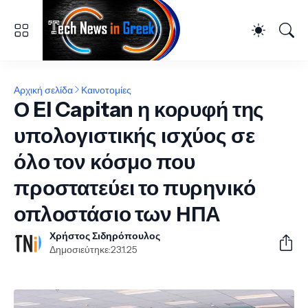
Αρχική σελίδα
Καινοτομίες
Ο El Capitan η κορυφή της
υπολογιστικής ισχύος σε
όλο τον κόσμο που
προστατεύει το πυρηνικό
οπλοστάσιο των ΗΠΑ
Χρήστος Σιδηρόπουλος
Δημοσιεύτηκε:
23.1.25