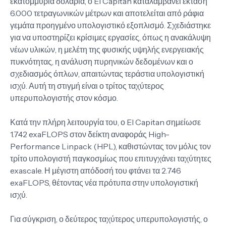
εκατομμύρια δολάρια, ο El Capitan καταλαμβάνει έκταση
6.000 τετραγωνικών μέτρων και αποτελείται από ράφια
γεμάτα προηγμένο υπολογιστικό εξοπλισμό. Σχεδιάστηκε
για να υποστηρίζει κρίσιμες εργασίες, όπως η ανακάλυψη
νέων υλικών, η μελέτη της φυσικής υψηλής ενεργειακής
πυκνότητας, η ανάλυση πυρηνικών δεδομένων και ο
σχεδιασμός όπλων, απαιτώντας τεράστια υπολογιστική
ισχύ. Αυτή τη στιγμή είναι ο τρίτος ταχύτερος
υπερυπολογιστής στον κόσμο.
Κατά την πλήρη λειτουργία του, ο El Capitan σημείωσε
1.742 exaFLOPS στον δείκτη αναφοράς High-
Performance Linpack (HPL), καθιστώντας τον μόλις τον
τρίτο υπολογιστή παγκοσμίως που επιτυγχάνει ταχύτητες
exascale. Η μέγιστη απόδοσή του φτάνει τα 2.746
exaFLOPS, θέτοντας νέα πρότυπα στην υπολογιστική
ισχύ.
Για σύγκριση, ο δεύτερος ταχύτερος υπερυπολογιστής, ο