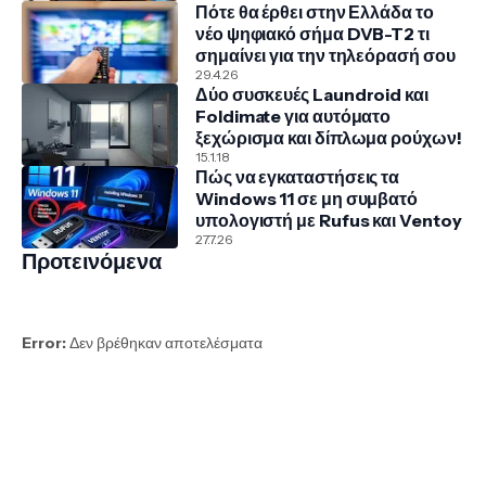
Πότε θα έρθει στην Ελλάδα το
νέο ψηφιακό σήμα DVB-T2 τι
σημαίνει για την τηλεόρασή σου
29.4.26
Δύο συσκευές Laundroid και
Foldimate για αυτόματο
ξεχώρισμα και δίπλωμα ρούχων!
15.1.18
Πώς να εγκαταστήσεις τα
Windows 11 σε μη συμβατό
υπολογιστή με Rufus και Ventoy
27.7.26
Προτεινόμενα
Error:
Δεν βρέθηκαν αποτελέσματα