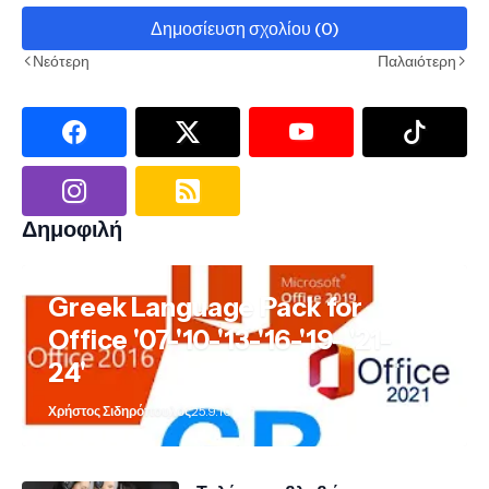
Δημοσίευση σχολίου (0)
Νεότερη
Παλαιότερη
Δημοφιλή
Greek Language Pack for
Office '07-'10-'13-'16-'19- '21-
24'
Χρήστος Σιδηρόπουλος
25.9.10