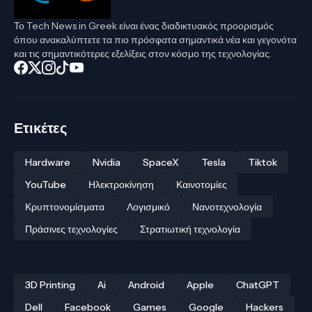
Το Tech News in Greek είναι ένας διαδικτυακός προορισμός
όπου ανακαλύπτετε τα πιο πρόσφατα σημαντικά νέα και γεγονότα
και τις σημαντικότερες εξελίξεις στον κόσμο της τεχνολογίας.
Ετικέτες
Hardware
Nvidia
SpaceX
Tesla
Tiktok
YouTube
Ηλεκτροκίνηση
Καινοτομίες
Κρυπτονομίσματα
Λογισμικό
Νανοτεχνολογία
Πράσινες τεχνολογίες
Στρατιωτική τεχνολογία
3D Printing
Ai
Android
Apple
ChatGPT
Dell
Facebook
Games
Google
Hackers