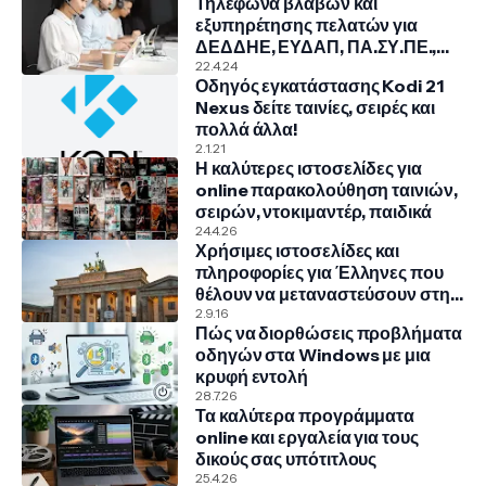
Τηλέφωνα βλαβών και
εξυπηρέτησης πελατών για
ΔΕΔΔΗΕ, ΕΥΔΑΠ, ΠΑ.ΣΥ.ΠΕ.,
COSMOTE, NOVA, VODAFONE
22.4.24
Οδηγός εγκατάστασης Kodi 21
Nexus δείτε ταινίες, σειρές και
πολλά άλλα!
2.1.21
Η καλύτερες ιστοσελίδες για
online παρακολούθηση ταινιών,
σειρών, ντοκιμαντέρ, παιδικά
24.4.26
Χρήσιμες ιστοσελίδες και
πληροφορίες για Έλληνες που
θέλουν να μεταναστεύσουν στην
Γερμανία
2.9.16
Πώς να διορθώσεις προβλήματα
οδηγών στα Windows με μια
κρυφή εντολή
28.7.26
Τα καλύτερα προγράμματα
online και εργαλεία για τους
δικούς σας υπότιτλους
25.4.26