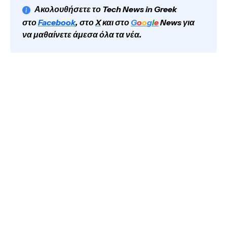
Ακολουθήσετε το Tech News in Greek
στο
Facebook
, στο
X
και στο
G
o
o
g
l
e
News για
να μαθαίνετε άμεσα όλα τα νέα.