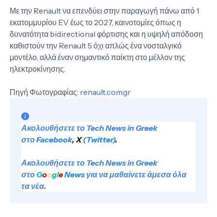
Με την Renault να επενδύει στην παραγωγή πάνω από 1
εκατομμυρίου EV έως το 2027, καινοτομίες όπως η
δυνατότητα bidirectional φόρτισης και η υψηλή απόδοση
καθιστούν την Renault 5 όχι απλώς ένα νοσταλγικό
μοντέλο, αλλά έναν σημαντικό παίκτη στο μέλλον της
ηλεκτροκίνησης.
Πηγή Φωτογραφίας:
renault.com.gr
Ακολουθήσετε το Tech News in Greek
στο
Facebook
,
X
(Twitter)
.
Ακολουθήσετε το Tech News in Greek
στο
G
o
o
g
l
e
News
για να μαθαίνετε άμεσα όλα
τα νέα.