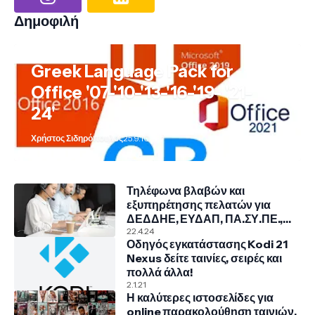
Δημοφιλή
Greek Language Pack for
Office '07-'10-'13-'16-'19- '21-
24'
Χρήστος Σιδηρόπουλος
25.9.10
Τηλέφωνα βλαβών και
εξυπηρέτησης πελατών για
ΔΕΔΔΗΕ, ΕΥΔΑΠ, ΠΑ.ΣΥ.ΠΕ.,
COSMOTE, NOVA, VODAFONE
22.4.24
Οδηγός εγκατάστασης Kodi 21
Nexus δείτε ταινίες, σειρές και
πολλά άλλα!
2.1.21
Η καλύτερες ιστοσελίδες για
online παρακολούθηση ταινιών,