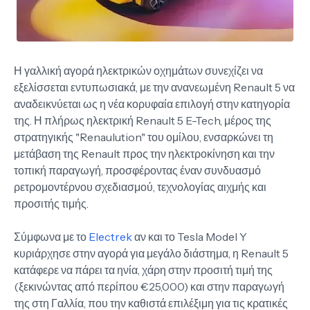
Η γαλλική αγορά ηλεκτρικών οχημάτων συνεχίζει να
εξελίσσεται εντυπωσιακά, με την ανανεωμένη Renault 5 να
αναδεικνύεται ως η νέα κορυφαία επιλογή στην κατηγορία
της. Η πλήρως ηλεκτρική Renault 5 E-Tech, μέρος της
στρατηγικής "Renaulution" του ομίλου, ενσαρκώνει τη
μετάβαση της Renault προς την ηλεκτροκίνηση και την
τοπική παραγωγή, προσφέροντας έναν συνδυασμό
ρετρομοντέρνου σχεδιασμού, τεχνολογίας αιχμής και
προσιτής τιμής.
Σύμφωνα με το
Electrek
αν και το Tesla Model Y
κυριάρχησε στην αγορά για μεγάλο διάστημα, η Renault 5
κατάφερε να πάρει τα ηνία, χάρη στην προσιτή τιμή της
(ξεκινώντας από περίπου €25,000) και στην παραγωγή
της στη Γαλλία, που την καθιστά επιλέξιμη για τις κρατικές