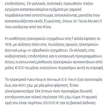
επιδοτήσεις. Οι γαλλικές πολιτικές προωθούν πλέον
εγχώρια κατασκευασμένα οχήματα με χαμηλό
περιβαλλοντικό αποτύπωμα, αποκλείοντας μοντέλα που
κατασκευάζονται εκτός Ευρώπης, όπως το Tesla Model 3
που εισάγεται από την Κίνα.
Η υιοθέτηση ηλεκτρικών οχημάτων στη Γαλλία έφτασε το
15%, με αύξηση τόσο στις πωλήσεις αμιγώς ηλεκτρικών
όσο και plug-in υβριδικών οχημάτων. Οι αλλαγές στις
κυβερνητικές επιδοτήσεις και η εισαγωγή προγραμμάτων,
όπως η κοινωνική μίσθωση ηλεκτρικών αυτοκινήτων από
μόλις €100 το μήνα, ενισχύουν περαιτέρω αυτή τη στροφή.
Το ηλεκτρικό hatchback Renault 5 E-Tech έχει αυτονομία
έως και 400 χλμ. με μία μόνο φόρτιση. Έναν
ηλεκτροκινητήρα 134 ίππων που προσφέρει δυνατή
επιτάχυνση και τελική ταχύτητα 135 χλμ./ώρα. Η αρχική
τιμή του είναι περίπου 25.000 € για τη βασική έκδοση.