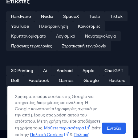
Ετικέτες
Hardware
Nvidia
SpaceX
Tesla
Tiktok
YouTube
Ηλεκτροκίνηση
Καινοτομίες
Κρυπτονομίσματα
Λογισμικό
Νανοτεχνολογία
Πράσινες τεχνολογίες
Στρατιωτική τεχνολογία
3D Printing
Ai
Android
Apple
ChatGPT
Dell
Facebook
Games
Google
Hackers
Hardware
Instagram
Linux
iPhone
Χρησιμοποιούμε cookies της Google για
Αρχαίες τεχνολογίες
Δρόνοι
Ελληνική τεχνολογία
υπηρεσίες, διαφημίσεις και ανάλυση. Η
Google κοινοποιεί πληροφορίες σχετικά με
Ηλεκτροκίνηση
Κβαντικοί υπολογιστές
την από μέρους σας χρήση αυτού του
ιστότοπου. Με τη χρήση του site αποδέχεστε
τη χρήση τους.
Μάθετε περισσότερα
. Δείτε
Εντάξει
επίσης:
Πολιτική Cookies
&
Πολιτική