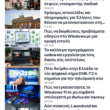
σειρών, ντοκιμαντέρ, παιδικά
24.4.26
Χρήσιμες ιστοσελίδες και
πληροφορίες για Έλληνες που
θέλουν να μεταναστεύσουν στην
Γερμανία
2.9.16
Πώς να διορθώσεις προβλήματα
οδηγών στα Windows με μια
κρυφή εντολή
28.7.26
Τα καλύτερα προγράμματα
online και εργαλεία για τους
δικούς σας υπότιτλους
25.4.26
Πότε θα έρθει στην Ελλάδα το
νέο ψηφιακό σήμα DVB-T2 τι
σημαίνει για την τηλεόρασή σου
29.4.26
Πώς να εγκαταστήσεις τα
Windows 11 σε μη συμβατό
υπολογιστή με Rufus και Ventoy
27.7.26
Δύο συσκευές Laundroid και