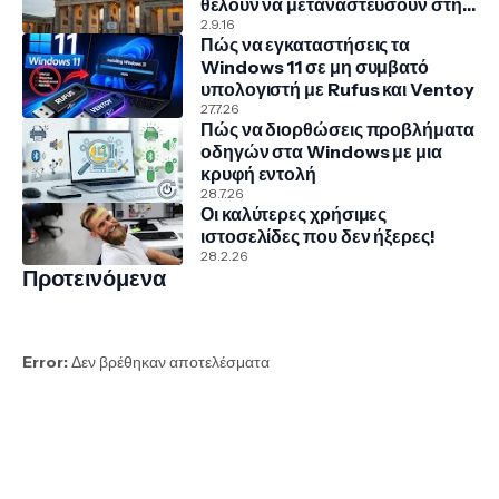
θέλουν να μεταναστεύσουν στην
Γερμανία
2.9.16
Πώς να εγκαταστήσεις τα
Windows 11 σε μη συμβατό
υπολογιστή με Rufus και Ventoy
27.7.26
Πώς να διορθώσεις προβλήματα
οδηγών στα Windows με μια
κρυφή εντολή
28.7.26
Οι καλύτερες χρήσιμες
ιστοσελίδες που δεν ήξερες!
28.2.26
Προτεινόμενα
Error:
Δεν βρέθηκαν αποτελέσματα