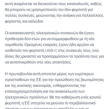
αυτή αναμένεται να διευκολύνει τους καταναλωτές, καθώς
θα μπορούν να χρησιμοποιούν τον ίδιο φορτιστή για
πολλές συσκευές, μειώνοντας την ανάγκη για πολλαπλούς
φορτιστές και καλώδια.
Οι κατασκευαστές ηλεκτρονικών συσκευών θα έχουν
προθεσμία δύο ετών για να συμμορφωθούν με τη νέα
νομοθεσία. Ορισμένες εταιρείες έχουν ήδη αρχίσει να
υιοθετούν τον φορτιστή USB-C στις συσκευές τους, ενώ
άλλες θα χρειαστεί να προσαρμόσουν τα προϊόντα τους για
να ανταποκριθούν στις νέες απαιτήσεις.
Η πρωτοβουλία αυτή αποτελεί μέρος των ευρύτερων
προσπαθειών της ΕΕ για την προώθηση της βιωσιμότητας
και της κυκλικής οικονομίας, ενθαρρύνοντας την
επαναχρησιμοποίηση και την ανακύκλωση των
ηλεκτρονικών προϊόντων. Με την καθιέρωση ενός κοινού
φορτιστή, η ΕΕ στοχεύει να μειώσει το περιβαλλοντικό
αποτύπωμα των ηλεκτρονικών αποβλήτων και να