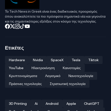
Το Tech News in Greek είναι ένας διαδικτυακός προορισμός
όπου ανακαλύπτετε τα πιο πρόσφατα σημαντικά νέα και γεγονότα
και τις σημαντικότερες εξελίξεις στον κόσμο της τεχνολογίας.
Ετικέτες
Hardware
Nvidia
SpaceX
Tesla
Tiktok
YouTube
Ηλεκτροκίνηση
Καινοτομίες
Κρυπτονομίσματα
Λογισμικό
Νανοτεχνολογία
Πράσινες τεχνολογίες
Στρατιωτική τεχνολογία
3D Printing
Ai
Android
Apple
ChatGPT