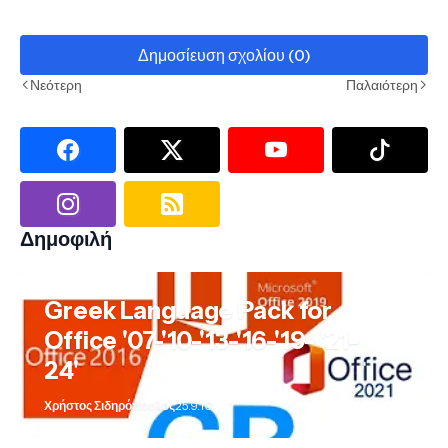
Δημοσίευση σχολίου (0)
Νεότερη
Παλαιότερη
Δημοφιλή
Greek Language Pack for
Office '07-'10-'13-'16-'19- '21-
24'
Χρήστος Σιδηρόπουλος
25.9.10