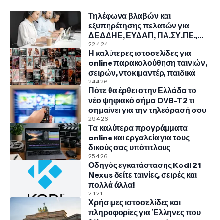
Τηλέφωνα βλαβών και
εξυπηρέτησης πελατών για
ΔΕΔΔΗΕ, ΕΥΔΑΠ, ΠΑ.ΣΥ.ΠΕ.,
COSMOTE, NOVA, VODAFONE
22.4.24
Η καλύτερες ιστοσελίδες για
online παρακολούθηση ταινιών,
σειρών, ντοκιμαντέρ, παιδικά
24.4.26
Πότε θα έρθει στην Ελλάδα το
νέο ψηφιακό σήμα DVB-T2 τι
σημαίνει για την τηλεόρασή σου
29.4.26
Τα καλύτερα προγράμματα
online και εργαλεία για τους
δικούς σας υπότιτλους
25.4.26
Οδηγός εγκατάστασης Kodi 21
Nexus δείτε ταινίες, σειρές και
πολλά άλλα!
2.1.21
Χρήσιμες ιστοσελίδες και
πληροφορίες για Έλληνες που