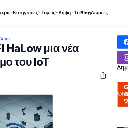
ύτερα
Κατηγορίες
Τομείς
Λήψη
Το Blog
Δωρεές
 Greek
Fi HaLow μια νέα
μο του IoT
Δημ
G
O
'
Χρ