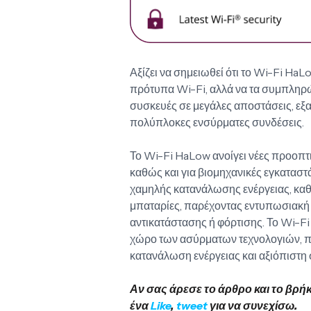
Αξίζει να σημειωθεί ότι το Wi-Fi HaL
πρότυπα Wi-Fi, αλλά να τα συμπληρώ
συσκευές σε μεγάλες αποστάσεις, εξα
πολύπλοκες ενσύρματες συνδέσεις.
Το Wi-Fi HaLow ανοίγει νέες προοπτι
καθώς και για βιομηχανικές εγκαταστ
χαμηλής κατανάλωσης ενέργειας, καθ
μπαταρίες, παρέχοντας εντυπωσιακή 
αντικατάστασης ή φόρτισης. Το Wi-Fi
χώρο των ασύρματων τεχνολογιών, π
κατανάλωση ενέργειας και αξιόπιστη 
Αν σας άρεσε το άρθρο και το βρή
ένα
Like
,
tweet
για να συνεχίσω.