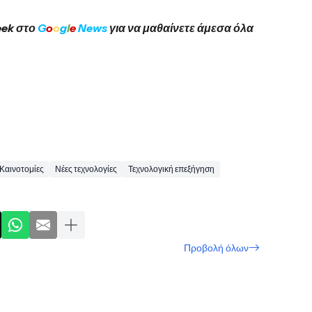
eek στο
G
o
o
g
l
e
News
για να μαθαίνετε άμεσα όλα
Καινοτομίες
Νέες τεχνολογίες
Τεχνολογική επεξήγηση
Προβολή όλων