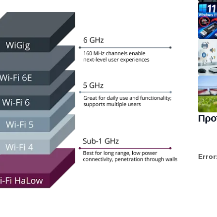
Προ
Error