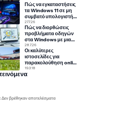
Πώς να εγκαταστήσεις
Γερμανία
τα Windows 11 σε μη
συμβατό υπολογιστή
με Rufus και Ventoy
27.7.26
Πώς να διορθώσεις
προβλήματα οδηγών
στα Windows με μια
κρυφή εντολή
28.7.26
Οι καλύτερες
ιστοσελίδες για
παρακολούθηση online
αθλητικών αγώνων
19.3.18
τεινόμενα
:
Δεν βρέθηκαν αποτελέσματα