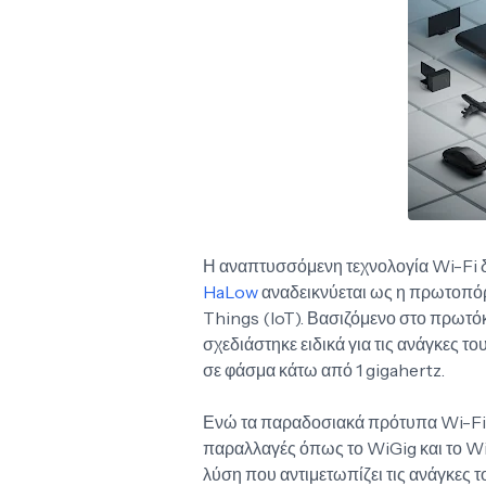
Η αναπτυσσόμενη τεχνολογία Wi-Fi δε
HaLow
αναδεικνύεται ως η πρωτοπόρο
Things (IoT). Βασιζόμενο στο πρωτόκ
σχεδιάστηκε ειδικά για τις ανάγκες 
σε φάσμα κάτω από 1 gigahertz.
Ενώ τα παραδοσιακά πρότυπα Wi-Fi 
παραλλαγές όπως το WiGig και το Wi-
λύση που αντιμετωπίζει τις ανάγκες τ