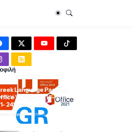
οφιλή
reek Language Pack for
ffice '07-'10-'13-'16-'19-
21- 24'
ήστος Σιδηρόπουλος
25.9.10