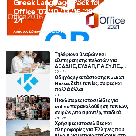
Greek Language Pack for
Office '07-'10-'13-'16-'19- '21-
24'
Χρήστος Σιδηρόπουλος
25.9.10
Τηλέφωνα βλαβών και
εξυπηρέτησης πελατών για
ΔΕΔΔΗΕ, ΕΥΔΑΠ, ΠΑ.ΣΥ.ΠΕ.,
COSMOTE, NOVA, VODAFONE
22.4.24
Οδηγός εγκατάστασης Kodi 21
Nexus δείτε ταινίες, σειρές και
πολλά άλλα!
2.1.21
Η καλύτερες ιστοσελίδες για
online παρακολούθηση ταινιών,
σειρών, ντοκιμαντέρ, παιδικά
24.4.26
Χρήσιμες ιστοσελίδες και
πληροφορίες για Έλληνες που
θέλουν να μεταναστεύσουν στην