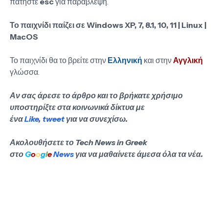
πατήστε
esc
για παράβλεψη.
Το παιχνίδι παίζει σε Windows XP, 7, 8.1, 10, 11 | Linux |
MacOS
Το παιχνίδι θα το βρείτε στην
Ελληνική
και στην
Αγγλική
γλώσσα.
Αν σας άρεσε το άρθρο και το βρήκατε χρήσιμο
υποστηρίξτε στα κοινωνικά δίκτυα με
ένα
Like
,
tweet
για να συνεχίσω.
Ακολουθήσετε το Tech News in Greek
στο
G
o
o
g
l
e
News
για να μαθαίνετε άμεσα όλα τα νέα.