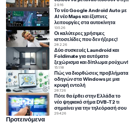
Γερμανία
2.9.16
Το νέο Google Android Auto με
AI νέο Maps και έξυπνες
λειτουργίες στα αυτοκίνητα
13.5.26
Οι καλύτερες χρήσιμες
ιστοσελίδες που δεν ήξερες!
28.2.26
Δύο συσκευές Laundroid και
Foldimate για αυτόματο
ξεχώρισμα και δίπλωμα ρούχων!
15.1.18
Πώς να διορθώσεις προβλήματα
οδηγών στα Windows με μια
κρυφή εντολή
28.7.26
Πότε θα έρθει στην Ελλάδα το
νέο ψηφιακό σήμα DVB-T2 τι
σημαίνει για την τηλεόρασή σου
29.4.26
Προτεινόμενα