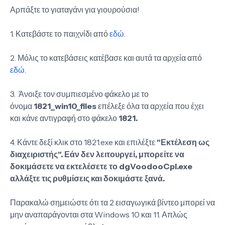
Αρπάξτε το γιαταγάνι για γιουρούσια!
1. Κατεβάστε το παιχνίδι από
εδώ
.
2. Μόλις το κατεβάσεις κατέβασε και αυτά τα αρχεία από
εδώ
.
3. Άνοιξε τον συμπιεσμένο φάκελο με το
όνομα
1821_win10_files
επέλεξε όλα τα αρχεία που έχει
και κάνε αντιγραφή στο φάκελο
1821.
4. Κάντε δεξί κλικ στο 1821.exe και επιλέξτε
"Εκτέλεση ως
διαχειριστής".
Εάν δεν λειτουργεί, μπορείτε να
δοκιμάσετε να εκτελέσετε το dgVoodooCpl.exe
αλλάξτε τις ρυθμίσεις και δοκιμάστε ξανά.
Παρακαλώ σημειώστε ότι τα 2 εισαγωγικά βίντεο μπορεί να
μην αναπαράγονται στα Windows 10 και 11. Απλώς