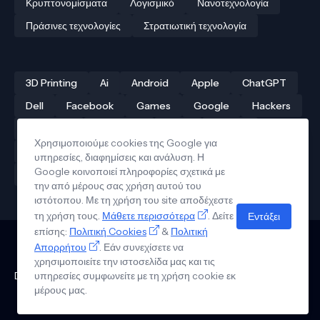
Κρυπτονομίσματα
Λογισμικό
Νανοτεχνολογία
Πράσινες τεχνολογίες
Στρατιωτική τεχνολογία
3D Printing
Ai
Android
Apple
ChatGPT
Dell
Facebook
Games
Google
Hackers
Hardware
Instagram
Linux
iPhone
Χρησιμοποιούμε cookies της Google για
Αρχαίες τεχνολογίες
Δρόνοι
Ελληνική τεχνολογία
υπηρεσίες, διαφημίσεις και ανάλυση. Η
Google κοινοποιεί πληροφορίες σχετικά με
Ηλεκτροκίνηση
Κβαντικοί υπολογιστές
την από μέρους σας χρήση αυτού του
ιστότοπου. Με τη χρήση του site αποδέχεστε
τη χρήση τους.
Μάθετε περισσότερα
. Δείτε
Εντάξει
επίσης:
Πολιτική Cookies
&
Πολιτική
Απορρήτου
. Εάν συνεχίσετε να
Επικοινωνία
χρησιμοποιείτε την ιστοσελίδα μας και τις
Πολιτική Απορρήτου
Όροι Χρήσης
Πολιτική Cookies
Design by - Pro Blogger Templates | Copyright © Tech News in
υπηρεσίες συμφωνείτε με τη χρήση cookie εκ
μέρους μας.
Greek 2026