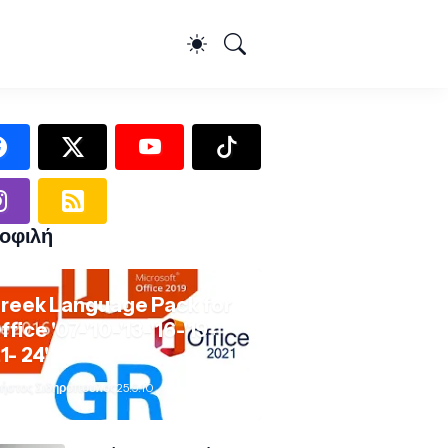
οφιλή
reek Language Pack for
ffice '07-'10-'13-'16-'19-
21- 24'
ήστος Σιδηρόπουλος
25.9.10