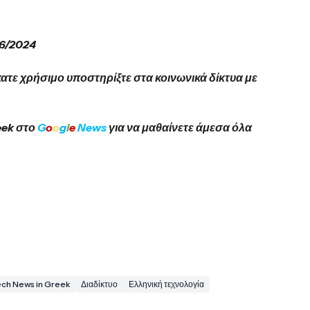
06/2024
κατε χρήσιμο υποστηρίξτε στα κοινωνικά δίκτυα με
eek στο
G
o
o
g
l
e
News
για να μαθαίνετε άμεσα όλα
ech News in Greek
Διαδίκτυο
Ελληνική τεχνολογία