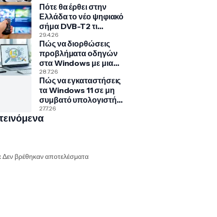
Πότε θα έρθει στην
Ελλάδα το νέο ψηφιακό
σήμα DVB-T2 τι
σημαίνει για την
29.4.26
Πώς να διορθώσεις
τηλεόρασή σου
προβλήματα οδηγών
στα Windows με μια
κρυφή εντολή
28.7.26
Πώς να εγκαταστήσεις
τα Windows 11 σε μη
συμβατό υπολογιστή
με Rufus και Ventoy
27.7.26
τεινόμενα
:
Δεν βρέθηκαν αποτελέσματα