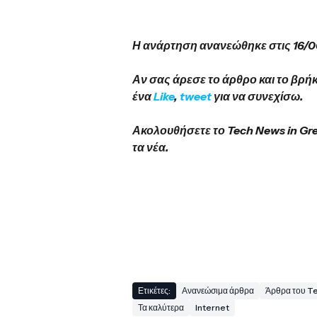
Η ανάρτηση ανανεώθηκε στις 16/
Αν σας άρεσε το άρθρο και το βρή
ένα
Like
,
tweet
για να συνεχίσω.
Ακολουθήσετε το Tech News in Gr
τα νέα.
Ετικέτες:
Ανανεώσιμα άρθρα
Άρθρα του T
Τα καλύτερα
Internet