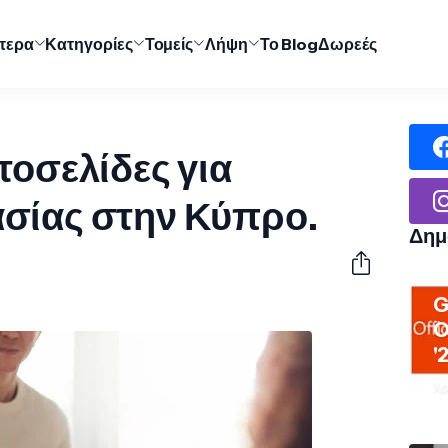
ύτερα
Κατηγορίες
Τομείς
Λήψη
Το Blog
Δωρεές
τοσελίδες για
σίας στην Κύπρο.
Δημ
G
O
'
Χρ