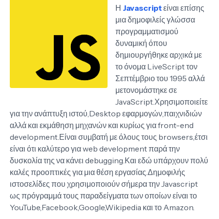
Η
Javascript
είναι επίσης
μια δημοφιλείς γλώσσα
προγραμματισμού
δυναμική όπου
δημιουργήθηκε αρχικά με
το όνομα LiveScript τον
Σεπτέμβριο του 1995 αλλά
μετονομάστηκε σε
JavaScript.Χρησιμοποιείτε
για την ανάπτυξη ιστού,Desktop εφαρμογών,παιχνιδιών
αλλά και εκμάθηση μηχανών και κυρίως για front-end
development.Είναι συμβατή με όλους τους browsers,έτσι
είναι ότι καλύτερο για web development παρά την
δυσκολία της να κάνει debugging.Και εδώ υπάρχουν πολύ
καλές προοπτικές για μια θέση εργασίας.Δημοφιλής
ιστοσελίδες που χρησιμοποιούν σήμερα την Javascript
ως πρόγραμμά τους παραδείγματα των οποίων είναι το
YouTube,Facebook,Google,Wikipedia και το Amazon.