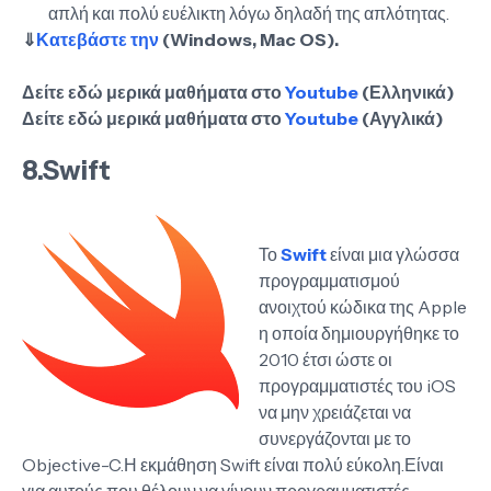
απλή και πολύ ευέλικτη λόγω δηλαδή της απλότητας.
⇓
Κατεβάστε την
(Windows, Mac OS).
Δείτε εδώ μερικά μαθήματα στο
Youtube
(Ελληνικά)
Δείτε εδώ μερικά μαθήματα στο
Youtube
(Αγγλικά)
8.
Swift
Το
Swift
είναι μια γλώσσα
προγραμματισμού
ανοιχτού κώδικα της Apple
η οποία δημιουργήθηκε το
2010 έτσι ώστε οι
προγραμματιστές του iOS
να μην χρειάζεται να
συνεργάζονται με το
Objective-C.Η εκμάθηση Swift είναι πολύ εύκολη.Είναι