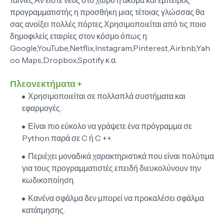
ταινίες.Αν είστε νέος στο χώρο ή ακόμα και έμπειρος
προγραμματιστής η προσθήκη μιας τέτοιας γλώσσας θα
σας ανοίξει πολλές πόρτες.Χρησιμοποιείται από τις ποιο
δημοφιλείς εταιρίες στον κόσμο όπως η
Google,YouTube,Netflix,Instagram,Pinterest,Airbnb,Yah
oo Maps,Dropbox,Spotify κ.α.
Πλεονεκτήματα +
Χρησιμοποιείται σε πολλαπλά συστήματα και
εφαρμογές.
Είναι πιο εύκολο να γράψετε ένα πρόγραμμα σε
Python παρά σε C ή C ++.
Περιέχει μοναδικά χαρακτηριστικά που είναι πολύτιμα
για τους προγραμματιστές επειδή διευκολύνουν την
κωδικοποίηση.
Κανένα σφάλμα δεν μπορεί να προκαλέσει σφάλμα
κατάτμησης.