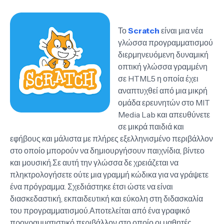
Το
Scratch
είναι μια νέα
γλώσσα προγραμματισμού
διερμηνευόμενη δυναμική
οπτική γλώσσα γραμμένη
σε HTML5 η οποία έχει
αναπτυχθεί από μια μικρή
ομάδα ερευνητών στο MIT
Media Lab και απευθύνετε
σε μικρά παιδιά και
εφήβους και μάλιστα με πλήρες εξελληνισμένο περιβάλλον
στο οποίο μπορούν να δημιουργήσουν παιχνίδια, βίντεο
και μουσική.Σε αυτή την γλώσσα δε χρειάζεται να
πληκτρολογήσετε ούτε μια γραμμή κώδικα για να γράψετε
ένα πρόγραμμα. Σχεδιάστηκε έτσι ώστε να είναι
διασκεδαστική, εκπαιδευτική και εύκολη στη διδασκαλία
του προγραμματισμού.Αποτελείται από ένα γραφικό
προγραμματιστικό περιβάλλον στο οποίο οι μαθητές