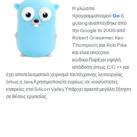
Η γλώσσα
προγραμματισμού
Go
ή
golang αναπτύχθηκε από
την Google το 2009 από
Robert Griesemer, Ken
Thompson, και Rob Pike
και είναι ανοιχτού
κώδικα.Παρέχει υψηλή
απόδοση όπως C/C ++ και
έχει αποτελεσματικό χειρισμό ταυτόχρονης λειτουργίας
όπως η Java.Χρησιμοποιείτε ευρέως σε νεοσύστατες
εταιρείες στο Silicon Valley.Υπάρχει αρκετά μεγάλη ζήτηση
σε θέσεις εργασίας.