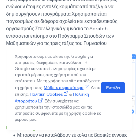
ενώνουν έτοιμες εντολές,κομμάτια από παζλ για να
δημιουργήσουν προγράμματα.Χρησιμοποιείται
παγκοσμίως σε διάφορα σχολεία και εκπαιδευτικούς
οργανισμούς.Στα ελληνικά γυμνάσια το Scratch
εντάσσεται επίσημα στο Πρόγραμμα Σπουδών των
Μαθηματικών για τις τρεις τάξεις του Γυμνασίου.
Χρησιμοποιούμε cookies της Google για
υπηρεσίες, διαφημίσεις και ανάλυση. Η
Google κοινοποιεί πληροφορίες σχετικά με
την από μέρους σας χρήση αυτού του
ιστότοπου. Με τη χρήση του site αποδέχεστε
τη χρήση τους.
Μάθετε περισσότερα
. Δείτε
Εντάξει
επίσης:
Πολιτική Cookies
&
Πολιτική
Απορρήτου
. Εάν συνεχίσετε να
χρησιμοποιείτε την ιστοσελίδα μας και τις
υπηρεσίες συμφωνείτε με τη χρήση cookie εκ
μέρους μας.
Πλεονεκτήματα +
Μπορούν να καταλάβουν εύκολα τις βασικές έννοιες