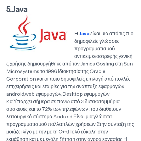
5.Java
H
Java
είναι μια από τις πιο
δημοφιλείς γλώσσες
προγραμματισμού
αντικειμενοστρεφής,γενική
ς χρήσης δημιουργήθηκε από τον James Gosling στη Sun
Microsystems το 1996.Ιδιοκτησία της Oracle
Corporation και οι ποιο δημοφιλείς επιλογή από πολλές
επιχειρήσεις και εταιρίες για την ανάπτυξη εφαρμογών
android,web εφαρμογών,Desktop εφαρμογών
κ.α.Υπάρχει σήμερα σε πάνω από 3 δισεκατομμύρια
συσκευές και το 72% των τηλεφώνων που διαθέτουν
λειτουργικό σύστημα Android.Είναι μια γλώσσα
προγραμματισμού πολλαπλών χρήσεων.Στην σύνταξη της
μοιάζει λίγο με την με τη C++.Πολύ εύκολη στην
εκμάθηση.και με μεγάλη ζήτηση στην αγορά εργασίας.Η