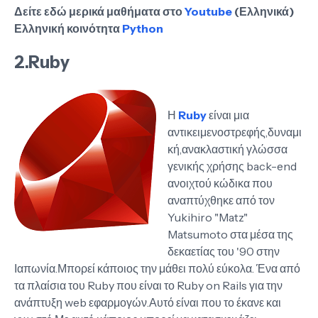
Δείτε εδώ μερικά μαθήματα στο
Youtube
(Ελληνικά)
Ελληνική κοινότητα
Python
2.Ruby
Η
Ruby
είναι μια
αντικειμενοστρεφής,δυναμι
κή,ανακλαστική γλώσσα
γενικής χρήσης back-end
ανοιχτού κώδικα που
αναπτύχθηκε από τον
Yukihiro "Matz"
Matsumoto στα μέσα της
δεκαετίας του '90 στην
Ιαπωνία.Μπορεί κάποιος την μάθει πολύ εύκολα. Ένα από
τα πλαίσια του Ruby που είναι το Ruby on Rails για την
ανάπτυξη web εφαρμογών.Αυτό είναι που το έκανε και