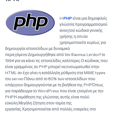
H
PHP
είναι μια δημοφιλείς
γλώσσα προγραμματισμού
ανοιχτού κώδικα γενικής
χρήσης η οπoία
χρησιμοποιείτε κυρίως για
δημιουργία ιστοσελίδων με δυναμικό
περιεχόμενο.Δημιουργήθηκε από τον Rasmus Lerdorf το
1994 για να κάνει τις ιστοσελίδες καλύτερες.Ο κώδικας που
είναι γραμμένος σε PHP μπορεί να ενσωματωθεί στην
HTML αν έχει γίνει η κατάλληλη ρύθμιση στα MIME types
του server.Πάνω από το 80% των ιστοσελίδων που
υπάρχουν δημιουργούνται με τη βοήθεια της PHP.Όπως
για παράδειγμα το WordPress που είναι χτισμένο με την
PHP.Η εκμάθηση της γλώσσας αυτής είναι πολύ
εύκολη.Μεγάλη ζήτηση στον τομέα της
εργασίας.Χρησιμοποιείται από πολλές εταιρείες στο