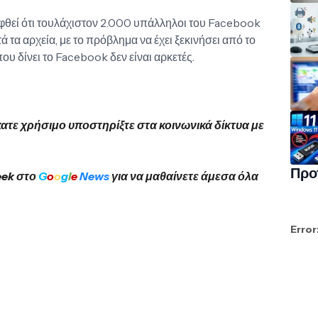
υφθεί ότι τουλάχιστον 2.000 υπάλληλοι του Facebook
τα αρχεία, με το πρόβλημα να έχει ξεκινήσει από το
ου δίνει το Facebook δεν είναι αρκετές.
κατε χρήσιμο υποστηρίξτε στα κοινωνικά δίκτυα με
Προ
eek στο
G
o
o
g
l
e
News
για να μαθαίνετε άμεσα όλα
Error