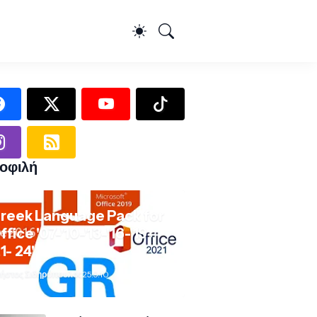
οφιλή
reek Language Pack for
ffice '07-'10-'13-'16-'19-
21- 24'
ήστος Σιδηρόπουλος
25.9.10