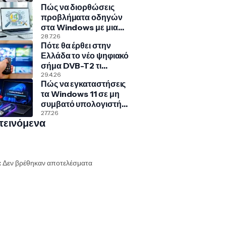
Πώς να διορθώσεις
προβλήματα οδηγών
στα Windows με μια
κρυφή εντολή
28.7.26
Πότε θα έρθει στην
Ελλάδα το νέο ψηφιακό
σήμα DVB-T2 τι
σημαίνει για την
29.4.26
Πώς να εγκαταστήσεις
τηλεόρασή σου
τα Windows 11 σε μη
συμβατό υπολογιστή
με Rufus και Ventoy
27.7.26
τεινόμενα
:
Δεν βρέθηκαν αποτελέσματα