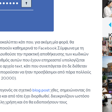
καλύπτει κάτι που, για ακόμη μία φορά, θα
ποιούν καθημερινά το Facebook.Σύμφωνα με τη
κολουθούσε την πρακτική αποθήκευσης των κωδικών
ιθμός αυτών που έχουν επηρεαστεί υπολογίζεται
αρχείο text, κάτι που συνεπάγεται ότι δε διέθεταν
 μπορούσαν να ήταν προσβάσιμοι από πάρα πολλούς
 20.000).
εγονός σε σχετικό
blog post
χθες, σημειώνοντας ότι
 και από τότε έχει διορθωθεί, διευκρινίζουν ωστόσο
υλη χρήση και ότι θα ειδοποιήσουν τους