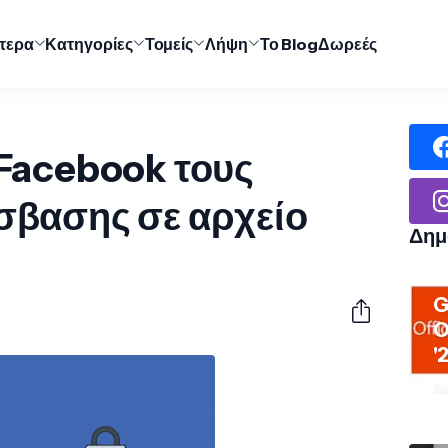
ύτερα
Κατηγορίες
Τομείς
Λήψη
Το Blog
Δωρεές
Facebook τους
σβασης σε αρχείο
Δημ
G
O
'
Χρ