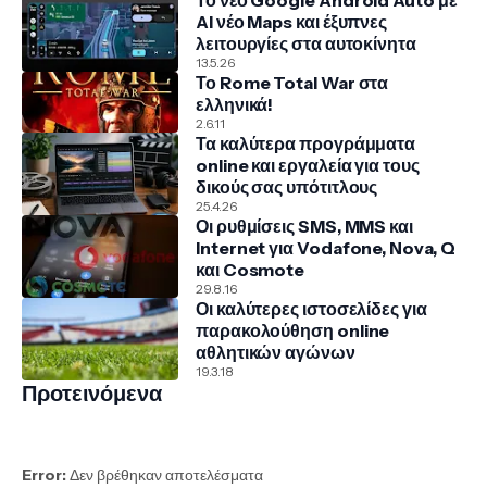
Το νέο Google Android Auto με
AI νέο Maps και έξυπνες
λειτουργίες στα αυτοκίνητα
13.5.26
Το Rome Total War στα
ελληνικά!
2.6.11
Τα καλύτερα προγράμματα
online και εργαλεία για τους
δικούς σας υπότιτλους
25.4.26
Οι ρυθμίσεις SMS, MMS και
Internet για Vodafone, Nova, Q
και Cosmote
29.8.16
Οι καλύτερες ιστοσελίδες για
παρακολούθηση online
αθλητικών αγώνων
19.3.18
Προτεινόμενα
Error:
Δεν βρέθηκαν αποτελέσματα