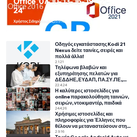
Office '07-'10-'13-'16-'19- '21-
24'
Χρήστος Σιδηρόπουλος
25.9.10
Οδηγός εγκατάστασης Kodi 21
Nexus δείτε ταινίες, σειρές και
πολλά άλλα!
2.1.21
Τηλέφωνα βλαβών και
εξυπηρέτησης πελατών για
ΔΕΔΔΗΕ, ΕΥΔΑΠ, ΠΑ.ΣΥ.ΠΕ.,
COSMOTE, NOVA, VODAFONE
22.4.24
Η καλύτερες ιστοσελίδες για
online παρακολούθηση ταινιών,
σειρών, ντοκιμαντέρ, παιδικά
24.4.26
Χρήσιμες ιστοσελίδες και
πληροφορίες για Έλληνες που
θέλουν να μεταναστεύσουν στην
Γερμανία
2.9.16