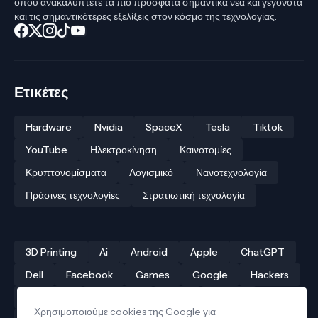
όπου ανακαλύπτετε τα πιο πρόσφατα σημαντικά νέα και γεγονότα
και τις σημαντικότερες εξελίξεις στον κόσμο της τεχνολογίας.
Ετικέτες
Hardware
Nvidia
SpaceX
Tesla
Tiktok
YouTube
Ηλεκτροκίνηση
Καινοτομίες
Κρυπτονομίσματα
Λογισμικό
Νανοτεχνολογία
Πράσινες τεχνολογίες
Στρατιωτική τεχνολογία
3D Printing
Ai
Android
Apple
ChatGPT
Dell
Facebook
Games
Google
Hackers
Hardware
Instagram
Linux
iPhone
Χρησιμοποιούμε cookies της Google για