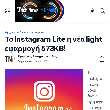
Αρχική σελίδα
Instagram
Το Instagram Lite η νέα light
εφαρμογή 573KB!
Χρήστος Σιδηρόπουλος
Δημοσιεύτηκε:
29.6.18
Το
Instagra
m Lite
μόλις
έκανε
πρεμιέρα,
με στόχο