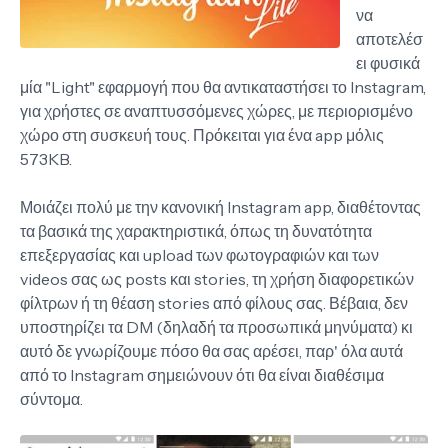
να
αποτελέσ
ει φυσικά
μία "Light" εφαρμογή που θα αντικαταστήσει το Instagram,
για χρήστες σε αναπτυσσόμενες χώρες, με περιορισμένο
χώρο στη συσκευή τους. Πρόκειται για ένα app μόλις
573KB.
Μοιάζει πολύ με την κανονική Instagram app, διαθέτοντας
τα βασικά της χαρακτηριστικά, όπως τη δυνατότητα
επεξεργασίας και upload των φωτογραφιών και των
videos σας ως posts και stories, τη χρήση διαφορετικών
φίλτρων ή τη θέαση stories από φίλους σας. Βέβαια, δεν
υποστηρίζει τα DM (δηλαδή τα προσωπικά μηνύματα) κι
αυτό δε γνωρίζουμε πόσο θα σας αρέσει, παρ' όλα αυτά
από το Instagram σημειώνουν ότι θα είναι διαθέσιμα
σύντομα.