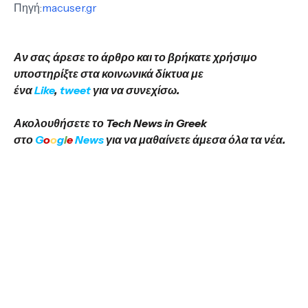
Πηγή:
macuser.gr
Αν σας άρεσε το άρθρο και το βρήκατε χρήσιμο
υποστηρίξτε στα κοινωνικά δίκτυα με
ένα
Like
,
tweet
για να συνεχίσω.
Ακολουθήσετε το Tech News in Greek
στο
G
o
o
g
l
e
News
για να μαθαίνετε άμεσα όλα τα νέα.