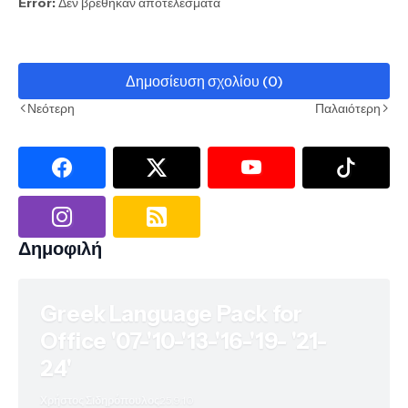
Error:
Δεν βρέθηκαν αποτελέσματα
Δημοσίευση σχολίου (0)
Νεότερη
Παλαιότερη
Δημοφιλή
Greek Language Pack for
Office '07-'10-'13-'16-'19- '21-
24'
Χρήστος Σιδηρόπουλος
25.9.10