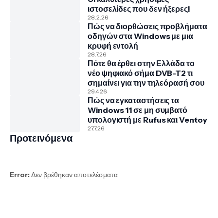
ιστοσελίδες που δεν ήξερες!
28.2.26
Πώς να διορθώσεις προβλήματα
οδηγών στα Windows με μια
κρυφή εντολή
28.7.26
Πότε θα έρθει στην Ελλάδα το
νέο ψηφιακό σήμα DVB-T2 τι
σημαίνει για την τηλεόρασή σου
29.4.26
Πώς να εγκαταστήσεις τα
Windows 11 σε μη συμβατό
υπολογιστή με Rufus και Ventoy
27.7.26
Προτεινόμενα
Error:
Δεν βρέθηκαν αποτελέσματα