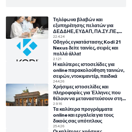
Τηλέφωνα βλαβών και
εξυπηρέτησης πελατών για
ΔΕΔΔΗΕ, ΕΥΔΑΠ, ΠΑ.ΣΥ.ΠΕ.,
COSMOTE, NOVA, VODAFONE
22.4.24
Οδηγός εγκατάστασης Kodi 21
Nexus δείτε ταινίες, σειρές και
πολλά άλλα!
2.1.21
Η καλύτερες ιστοσελίδες για
online παρακολούθηση ταινιών,
σειρών, ντοκιμαντέρ, παιδικά
24.4.26
Χρήσιμες ιστοσελίδες και
πληροφορίες για Έλληνες που
θέλουν να μεταναστεύσουν στην
Γερμανία
2.9.16
Τα καλύτερα προγράμματα
online και εργαλεία για τους
δικούς σας υπότιτλους
25.4.26
Οι καλύτερες χρήσιμες