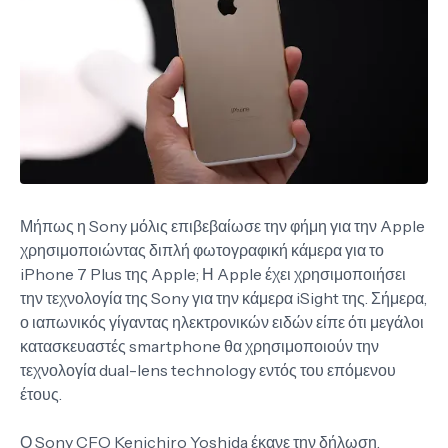
Μήπως η Sony μόλις επιβεβαίωσε την φήμη για την Apple
χρησιμοποιώντας διπλή φωτογραφική κάμερα για το
iPhone 7 Plus της Apple; Η Apple έχει χρησιμοποιήσει
την τεχνολογία της Sony για την κάμερα iSight της. Σήμερα,
ο ιαπωνικός γίγαντας ηλεκτρονικών ειδών είπε ότι μεγάλοι
κατασκευαστές smartphone θα χρησιμοποιούν την
τεχνολογία dual-lens technology εντός του επόμενου
έτους.
Ο Sony CFO Kenichiro Yoshida έκανε την δήλωση,