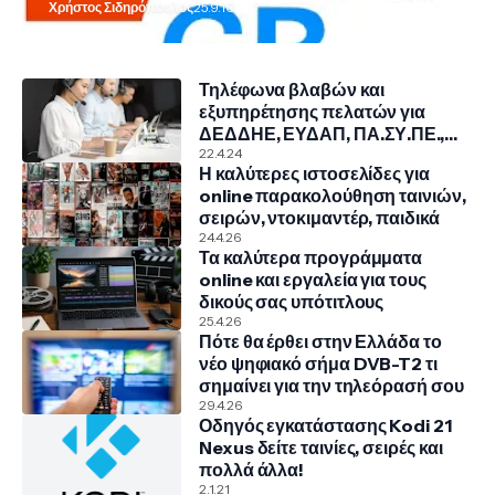
Χρήστος Σιδηρόπουλος
25.9.10
Τηλέφωνα βλαβών και
εξυπηρέτησης πελατών για
ΔΕΔΔΗΕ, ΕΥΔΑΠ, ΠΑ.ΣΥ.ΠΕ.,
COSMOTE, NOVA, VODAFONE
22.4.24
Η καλύτερες ιστοσελίδες για
online παρακολούθηση ταινιών,
σειρών, ντοκιμαντέρ, παιδικά
24.4.26
Τα καλύτερα προγράμματα
online και εργαλεία για τους
δικούς σας υπότιτλους
25.4.26
Πότε θα έρθει στην Ελλάδα το
νέο ψηφιακό σήμα DVB-T2 τι
σημαίνει για την τηλεόρασή σου
29.4.26
Οδηγός εγκατάστασης Kodi 21
Nexus δείτε ταινίες, σειρές και
πολλά άλλα!
2.1.21