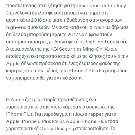
προσθέτοντας ότι η ζήτηση για την dual-lens technology
(τεχνολογία διπλού φακού) μπορεί να επηρεαστεί
αρνητικά το 2016 από μια επιβράδυνση στην αγορά των
high-end συσκευών. Με αυτό κατά νου, ο Yoshida δήλωσε
ότι δεν θα μπορούσε μέχρι το 2017 να εμφανιστούν
συστήματα κάμερας με διπλό φακό σε high-end συσκευές.
Ακόμα, αναλυτής της KGI Securities Ming-Chi Kuo, ο
οποίος έχει ένα τεράστιο ιστορικό με τις κλήσεις του για την
Apple, δήλωσε πρόσφατα ότι ένας δεύτερος φακός της
κάμερας στο πίσω μέρος του iPhone 7 Plus θα μπορούσε
να χρησιμοποιηθεί για οπτικό zoom .
Η Apple έχει μια ιστορία προσθέτοντας ένα
χαρακτηριστικό στην πίσω κάμερα για συσκευές της
iPhone Plus. Για παράδειγμα, η πίσω snapper για τα
Apple iPhone 6 Plus και 6s Apple iPhone Plus τόσο
χαρακτηριστικό Optical Imaging σταθεροποίηση. Το