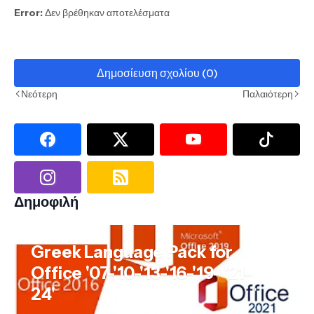
Error:
Δεν βρέθηκαν αποτελέσματα
Δημοσίευση σχολίου (0)
Νεότερη
Παλαιότερη
Δημοφιλή
Greek Language Pack for
Office '07-'10-'13-'16-'19- '21-
24'