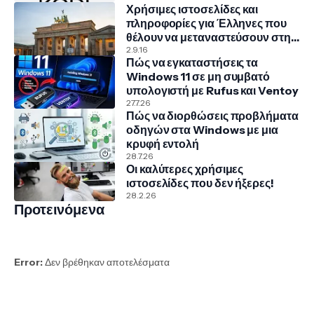
Χρήσιμες ιστοσελίδες και
πληροφορίες για Έλληνες που
θέλουν να μεταναστεύσουν στην
Γερμανία
2.9.16
Πώς να εγκαταστήσεις τα
Windows 11 σε μη συμβατό
υπολογιστή με Rufus και Ventoy
27.7.26
Πώς να διορθώσεις προβλήματα
οδηγών στα Windows με μια
κρυφή εντολή
28.7.26
Οι καλύτερες χρήσιμες
ιστοσελίδες που δεν ήξερες!
28.2.26
Προτεινόμενα
Error:
Δεν βρέθηκαν αποτελέσματα