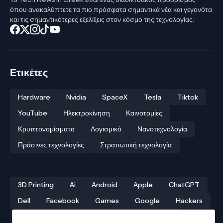
όπου ανακαλύπτετε τα πιο πρόσφατα σημαντικά νέα και γεγονότα
και τις σημαντικότερες εξελίξεις στον κόσμο της τεχνολογίας.
Ετικέτες
Hardware
Nvidia
SpaceX
Tesla
Tiktok
YouTube
Ηλεκτροκίνηση
Καινοτομίες
Κρυπτονομίσματα
Λογισμικό
Νανοτεχνολογία
Πράσινες τεχνολογίες
Στρατιωτική τεχνολογία
3D Printing
Ai
Android
Apple
ChatGPT
Dell
Facebook
Games
Google
Hackers
Hardware
Instagram
Linux
iPhone