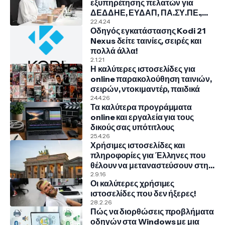
εξυπηρέτησης πελατών για
ΔΕΔΔΗΕ, ΕΥΔΑΠ, ΠΑ.ΣΥ.ΠΕ.,
COSMOTE, NOVA, VODAFONE
22.4.24
Οδηγός εγκατάστασης Kodi 21
Nexus δείτε ταινίες, σειρές και
πολλά άλλα!
2.1.21
Η καλύτερες ιστοσελίδες για
online παρακολούθηση ταινιών,
σειρών, ντοκιμαντέρ, παιδικά
24.4.26
Τα καλύτερα προγράμματα
online και εργαλεία για τους
δικούς σας υπότιτλους
25.4.26
Χρήσιμες ιστοσελίδες και
πληροφορίες για Έλληνες που
θέλουν να μεταναστεύσουν στην
Γερμανία
2.9.16
Οι καλύτερες χρήσιμες
ιστοσελίδες που δεν ήξερες!
28.2.26
Πώς να διορθώσεις προβλήματα
οδηγών στα Windows με μια