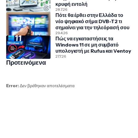
κρυφή εντολή
28.7.26
Πότε θα έρθει στην Ελλάδα το
νέο ψηφιακό σήμα DVB-T2 τι
σημαίνει για την τηλεόρασή σου
29.4.26
Πώς να εγκαταστήσεις τα
Windows 11 σε μη συμβατό
υπολογιστή με Rufus και Ventoy
27.7.26
Προτεινόμενα
Error:
Δεν βρέθηκαν αποτελέσματα