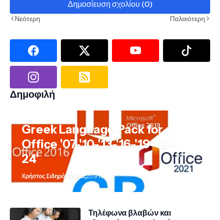
Δημοσίευση σχολίου (0)
Νεότερη
Παλαιότερη
Δημοφιλή
Greek Language Pack for
Office '07-'10-'13-'16-'19- '21-
24'
Χρήστος Σιδηρόπουλος
25.9.10
Τηλέφωνα βλαβών και