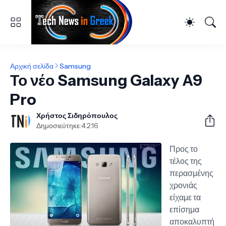
Αρχική σελίδα
Samsung
Το νέο Samsung Galaxy A9
Pro
Χρήστος Σιδηρόπουλος
Δημοσιεύτηκε:
4.2.16
Προς το
τέλος της
περασμένης
χρονιάς
είχαμε τα
επίσημα
αποκαλυπτή