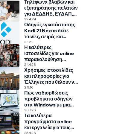
Τηλέφωνα βλαβών και
εξυπηρέτησης πελατών
για ΔΕΔΔΗΕ, ΕΥΔΑΠ,
ΠΑ.ΣΥ.ΠΕ., COSMOTE,
22.4.24
Οδηγός εγκατάστασης
NOVA, VODAFONE
Kodi 21 Nexus δείτε
ταινίες, σειρές και
πολλά άλλα!
2.1.21
Η καλύτερες
ιστοσελίδες για online
παρακολούθηση
ταινιών, σειρών,
24.4.26
Χρήσιμες ιστοσελίδες
ντοκιμαντέρ, παιδικά
και πληροφορίες για
Έλληνες που θέλουν να
μεταναστεύσουν στην
2.9.16
Πώς να διορθώσεις
Γερμανία
προβλήματα οδηγών
στα Windows με μια
κρυφή εντολή
28.7.26
Τα καλύτερα
προγράμματα online
και εργαλεία για τους
δικούς σας υπότιτλους
25.4.26