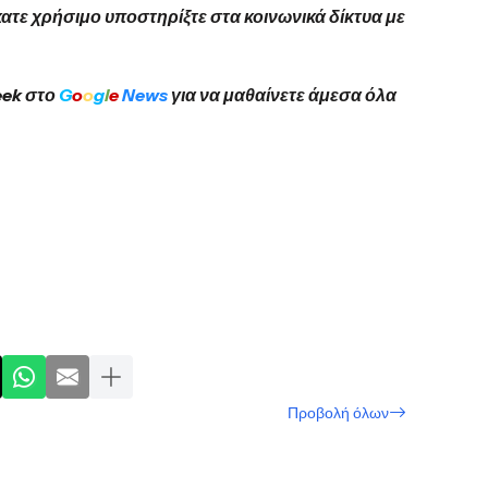
κατε χρήσιμο υποστηρίξτε στα κοινωνικά δίκτυα με
eek στο
G
o
o
g
l
e
News
για να μαθαίνετε άμεσα όλα
Προβολή όλων