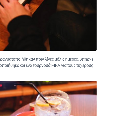
πραγματοποιήθηκαν πριν λίγες μόλις ημέρες, υπήρχε
τοποιήθηκε και ένα τουρνουά FIFA για τους τυχερούς