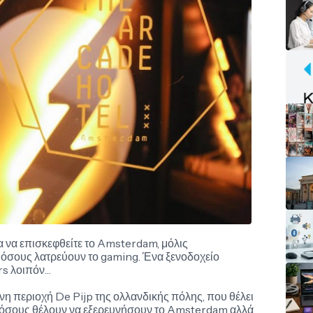
ια να επισκεφθείτε το Amsterdam, μόλις
α όσους λατρεύουν το gaming. Ένα ξενοδοχείο
rs λοιπόν…
η περιοχή De Pijp της ολλανδικής πόλης, που θέλει
α όσους θέλουν να εξερευνήσουν το Amsterdam αλλά