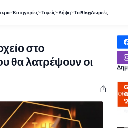
ύτερα
Κατηγορίες
Τομείς
Λήψη
Το Blog
Δωρεές
οχείο στο
υ θα λατρέψουν οι
Δημ
G
O
'
Χρ