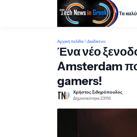
Τα καλ
Αρχική σελίδα
Διαδίκτυο
Ένα νέο ξενοδ
Amsterdam πο
gamers!
Χρήστος Σιδηρόπουλος
Δημοσιεύτηκε:
23.1.16