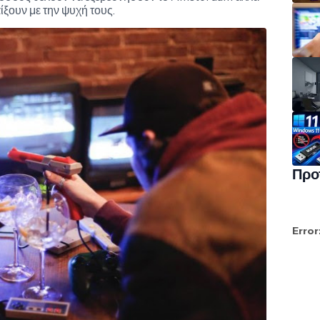
ίξουν με την ψυχή τους.
Προ
Error