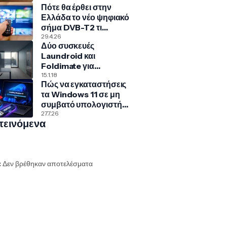
Πότε θα έρθει στην
Ελλάδα το νέο ψηφιακό
σήμα DVB-T2 τι
σημαίνει για την
29.4.26
Δύο συσκευές
τηλεόρασή σου
Laundroid και
Foldimate για
αυτόματο ξεχώρισμα
15.1.18
Πώς να εγκαταστήσεις
και δίπλωμα ρούχων!
τα Windows 11 σε μη
συμβατό υπολογιστή
με Rufus και Ventoy
27.7.26
τεινόμενα
:
Δεν βρέθηκαν αποτελέσματα