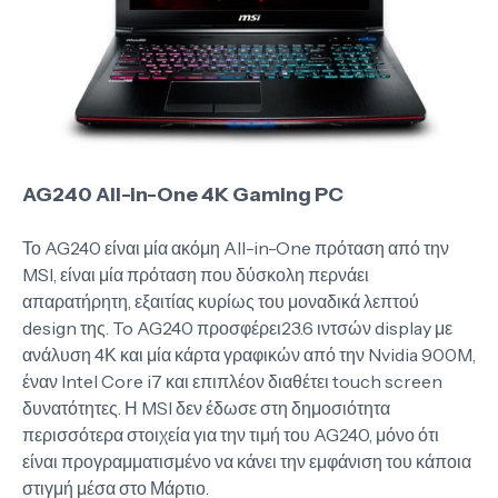
AG240 All-in-One 4K Gaming PC
Το AG240 είναι μία ακόμη All-in-One πρόταση από την
MSI, είναι μία πρόταση που δύσκολη περνάει
απαρατήρητη, εξαιτίας κυρίως του μοναδικά λεπτού
design της. To AG240 προσφέρει23.6 ιντσών display με
ανάλυση 4Κ και μία κάρτα γραφικών από την Nvidia 900M,
έναν Intel Core i7 και επιπλέον διαθέτει touch screen
δυνατότητες. Η MSI δεν έδωσε στη δημοσιότητα
περισσότερα στοιχεία για την τιμή του AG240, μόνο ότι
είναι προγραμματισμένο να κάνει την εμφάνιση του κάποια
στιγμή μέσα στο Μάρτιο.