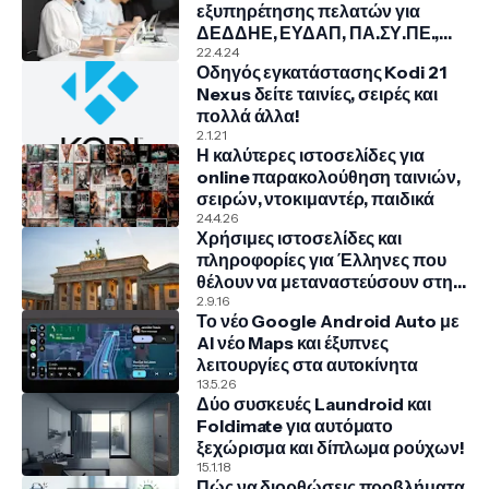
εξυπηρέτησης πελατών για
ΔΕΔΔΗΕ, ΕΥΔΑΠ, ΠΑ.ΣΥ.ΠΕ.,
COSMOTE, NOVA, VODAFONE
22.4.24
Οδηγός εγκατάστασης Kodi 21
Nexus δείτε ταινίες, σειρές και
πολλά άλλα!
2.1.21
Η καλύτερες ιστοσελίδες για
online παρακολούθηση ταινιών,
σειρών, ντοκιμαντέρ, παιδικά
24.4.26
Χρήσιμες ιστοσελίδες και
πληροφορίες για Έλληνες που
θέλουν να μεταναστεύσουν στην
Γερμανία
2.9.16
Το νέο Google Android Auto με
AI νέο Maps και έξυπνες
λειτουργίες στα αυτοκίνητα
13.5.26
Δύο συσκευές Laundroid και
Foldimate για αυτόματο
ξεχώρισμα και δίπλωμα ρούχων!
15.1.18
Πώς να διορθώσεις προβλήματα