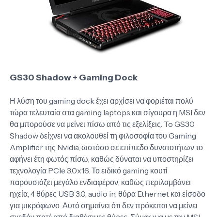
GS30 Shadow + Gaming Dock
Η λύση του gaming dock έχει αρχίσει να φοριέται πολύ
τώρα τελευταία στα gaming laptops και σίγουρα η MSI δεν
θα μπορούσε να μείνει πίσω από τις εξελίξεις. To GS30
Shadow δείχνει να ακολουθεί τη φιλοσοφία του Gaming
Amplifier της Nvidia, ωστόσο σε επίπεδο δυνατοτήτων το
αφήνει έτη φωτός πίσω, καθώς δύναται να υποστηρίζει
τεχνολογία PCIe 3.0x16. Το ειδικό gaming κουτί
παρουσιάζει μεγάλο ενδιαφέρον, καθώς περιλαμβάνει
ηχεία, 4 θύρες USB 3.0, audio in, θύρα Ethernet και είσοδο
για μικρόφωνο. Αυτό σημαίνει ότι δεν πρόκειται να μείνει
σχεδόν ποτέ από διαθέσιμες θύρες. Σύμφωνα με την MSI,