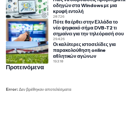
οδηγών στα Windows με μια
κρυφή εντολή
28.7.26
Πότε θα έρθει στην Ελλάδα το
νέο ψηφιακό σήμα DVB-T2 τι
σημαίνει για την τηλεόρασή σου
29.4.26
Οι καλύτερες ιστοσελίδες για
παρακολούθηση online
αθλητικών αγώνων
19.3.18
Προτεινόμενα
Error:
Δεν βρέθηκαν αποτελέσματα