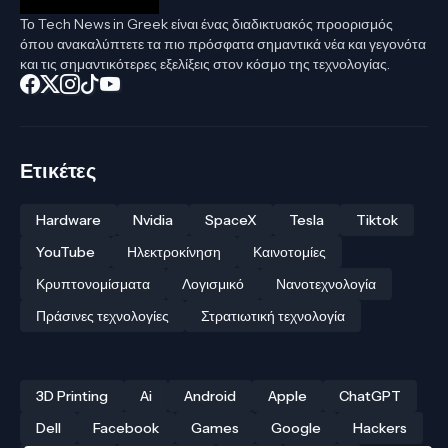
Το Tech News in Greek είναι ένας διαδικτυακός προορισμός
όπου ανακαλύπτετε τα πιο πρόσφατα σημαντικά νέα και γεγονότα
και τις σημαντικότερες εξελίξεις στον κόσμο της τεχνολογίας.
Ετικέτες
Hardware
Nvidia
SpaceX
Tesla
Tiktok
YouTube
Ηλεκτροκίνηση
Καινοτομίες
Κρυπτονομίσματα
Λογισμικό
Νανοτεχνολογία
Πράσινες τεχνολογίες
Στρατιωτική τεχνολογία
3D Printing
Ai
Android
Apple
ChatGPT
Dell
Facebook
Games
Google
Hackers