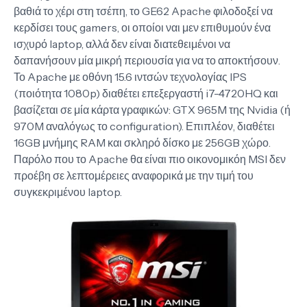
βαθιά το χέρι στη τσέπη, το GE62 Apache φιλοδοξεί να
κερδίσει τους gamers, οι οποίοι ναι μεν επιθυμούν ένα
ισχυρό laptop, αλλά δεν είναι διατεθειμένοι να
δαπανήσουν μία μικρή περιουσία για να το αποκτήσουν.
Το Apache με οθόνη 15.6 ιντσών τεχνολογίας IPS
(ποιότητα 1080p) διαθέτει επεξεργαστή i7-4720HQ και
βασίζεται σε μία κάρτα γραφικών: GTX 965M της Nvidia (ή
970M αναλόγως το configuration). Επιπλέον, διαθέτει
16GB μνήμης RAM και σκληρό δίσκο με 256GB χώρο.
Παρόλο που το Apache θα είναι πιο οικονομικόη MSI δεν
προέβη σε λεπτομέρειες αναφορικά με την τιμή του
συγκεκριμένου laptop.