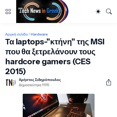
Αρχική σελίδα
Hardware
Τα laptops-"κτήνη" της MSI
που θα ξετρελάνουν τους
hardcore gamers (CES
2015)
Χρήστος Σιδηρόπουλος
Δημοσιεύτηκε:
11.1.15