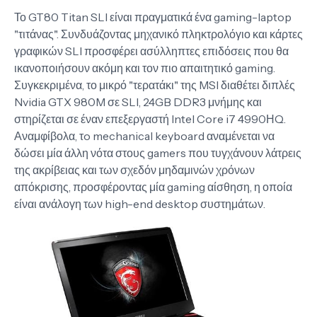
Το GT80 Titan SLI είναι πραγματικά ένα gaming-laptop
"τιτάνας". Συνδυάζοντας μηχανικό πληκτρολόγιο και κάρτες
γραφικών SLI προσφέρει ασύλληπτες επιδόσεις που θα
ικανοποιήσουν ακόμη και τον πιο απαιτητικό gaming.
Συγκεκριμένα, το μικρό "τερατάκι" της MSI διαθέτει διπλές
Nvidia GTX 980M σε SLI, 24GB DDR3 μνήμης και
στηρίζεται σε έναν επεξεργαστή Intel Core i7 4990ΗQ.
Αναμφίβολα, τo mechanical keyboard αναμένεται να
δώσει μία άλλη νότα στους gamers που τυγχάνουν λάτρεις
της ακρίβειας και των σχεδόν μηδαμινών χρόνων
απόκρισης, προσφέροντας μία gaming αίσθηση, η οποία
είναι ανάλογη των high-end desktop συστημάτων.