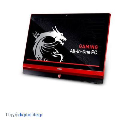
Πηγή:
digitallife.gr