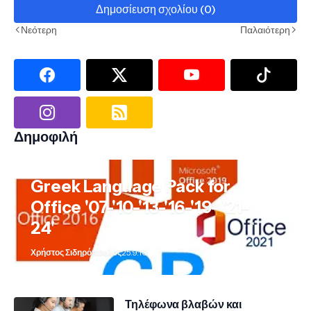
Δημοσίευση σχολίου (0)
Νεότερη
Παλαιότερη
Δημοφιλή
Greek Language Pack for
Office '07-'10-'13-'16-'19- '21-
24'
Χρήστος Σιδηρόπουλος
25.9.10
Τηλέφωνα βλαβών και