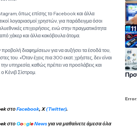
stagram, όπως επίσης το Facebook και άλλα
ητικοί λογαριασμοί χρηστών, για παράδειγμα όσοι
ολυεθνικές επιχειρήσεις, ενώ στην πραγματικότητα
 από χάκερ και άλλα κακόβουλα άτομα.
 προβολή διαφημίσεων για να αυξήσει τα έσοδά του,
τες του. «Όταν έχεις πια 300 εκατ. χρήστες, δεν είναι
 την υπηρεσία, καθώς πρέπει να προσλάβεις και
ο Κένιβ Σίστρομ.
Προ
Error
eek στο
Facebook
,
X
(Twitter)
.
eek στο
G
o
o
g
l
e
News
για να μαθαίνετε άμεσα όλα