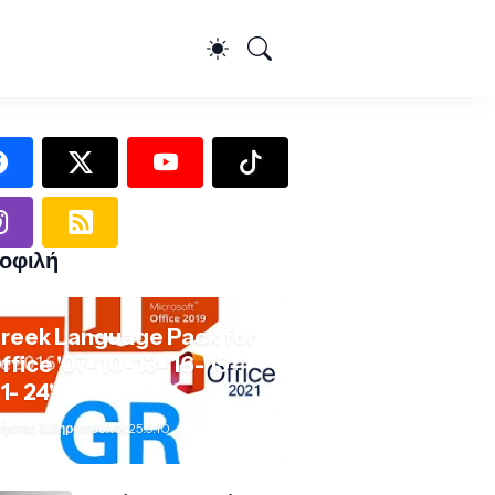
οφιλή
reek Language Pack for
ffice '07-'10-'13-'16-'19-
21- 24'
ήστος Σιδηρόπουλος
25.9.10