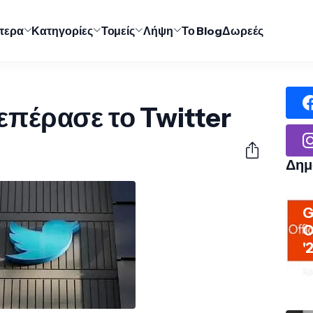
ύτερα
Κατηγορίες
Τομείς
Λήψη
Το Blog
Δωρεές
επέρασε το Twitter
Δημ
G
O
'
Χρ