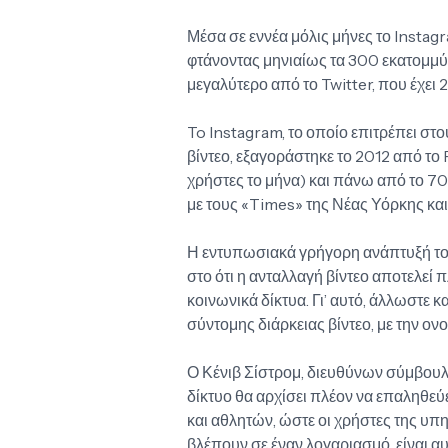
Μέσα σε εννέα μόλις μήνες το Insta
φτάνοντας μηνιαίως τα 300 εκατομμύρ
μεγαλύτερο από το Twitter, που έχει
To Instagram, το οποίο επιτρέπει στ
βίντεο, εξαγοράστηκε το 2012 από το
χρήστες το μήνα) και πάνω από το 7
με τους «Times» της Νέας Υόρκης και
Η εντυπωσιακά γρήγορη ανάπτυξή του,
στο ότι η ανταλλαγή βίντεο αποτελεί
κοινωνικά δίκτυα. Γι’ αυτό, άλλωστε κ
σύντομης διάρκειας βίντεο, με την ον
Ο Κένιβ Σίστρομ, διευθύνων σύμβουλο
δίκτυο θα αρχίσει πλέον να επαληθε
και αθλητών, ώστε οι χρήστες της υπη
βλέπουν σε έναν λογαριασμό, είναι αυ