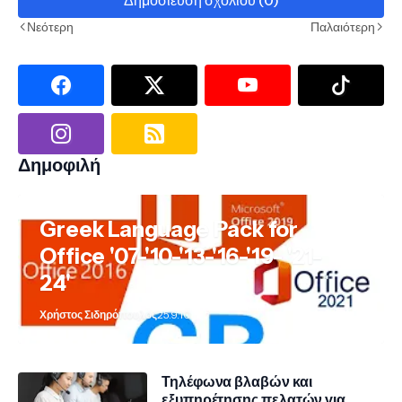
Δημοσίευση σχολίου (0)
Νεότερη
Παλαιότερη
Δημοφιλή
Greek Language Pack for
Office '07-'10-'13-'16-'19- '21-
24'
Χρήστος Σιδηρόπουλος
25.9.10
Τηλέφωνα βλαβών και
εξυπηρέτησης πελατών για