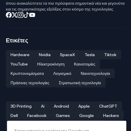
όπου ανακαλύπτετε τα πιο πρόσφατα σημαντικά νέα και γεγονότα
και τις σημαντικότερες εξελίξεις στον κόσμο της τεχνολογίας.
Ετικέτες
Hardware
Nvidia
SpaceX
Tesla
Tiktok
YouTube
Ηλεκτροκίνηση
Καινοτομίες
Κρυπτονομίσματα
Λογισμικό
Νανοτεχνολογία
Πράσινες τεχνολογίες
Στρατιωτική τεχνολογία
3D Printing
Ai
Android
Apple
ChatGPT
Dell
Facebook
Games
Google
Hackers
Hardware
Instagram
Linux
iPhone
Χρησιμοποιούμε cookies της Google για