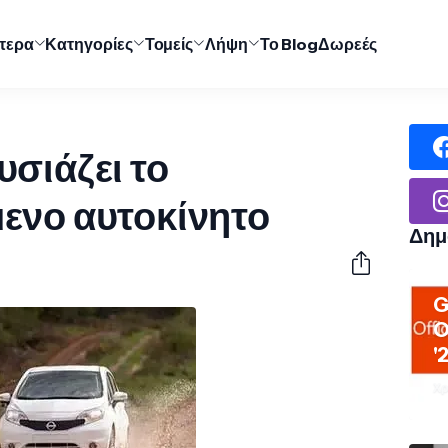
ύτερα
Κατηγορίες
Τομείς
Λήψη
Το Blog
Δωρεές
υσιάζει το
ενο αυτοκίνητο
Δημ
G
O
'
Χρ