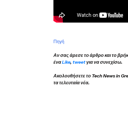
Πηγή
Αν σας άρεσε το άρθρο και το βρή
ένα
Like
,
tweet
για να συνεχίσω.
Ακολουθήσετε το Tech News in Gr
τ
α τελευταία ν
έα.