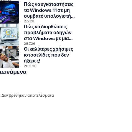
Πώς να εγκαταστήσεις
τα Windows 11 σε μη
συμβατό υπολογιστή
με Rufus και Ventoy
27.7.26
Πώς να διορθώσεις
προβλήματα οδηγών
στα Windows με μια
κρυφή εντολή
28.7.26
Οι καλύτερες χρήσιμες
ιστοσελίδες που δεν
ήξερες!
28.2.26
τεινόμενα
:
Δεν βρέθηκαν αποτελέσματα