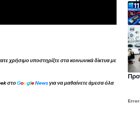
κατε χρήσιμο υποστηρίξτε στα κοινωνικά δίκτυα με
Προ
eek στο
G
o
o
g
l
e
News
για να μαθαίνετε άμεσα όλα
Error