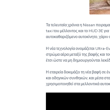
Τα τελευταία χρόνια η Nissan πειραματί
taxi του μέλλοντος και το HUD 3E για
αυτοκαθαριζόμενο αυτοκίνητο, χάριν 
Η νέα τεχνολογία ονομάζεται Ultra-E
στρώμα αέρα μεταξύ της βαφής και του
έτσι ώστε να μη δημιουργούνται λεκέδ
Η εταιρεία δοκιμάζει τη νέα βαφή σε
και οδηγικών συνθηκών, και μέσα στ
χρησιμοποιηθεί στα μελλοντικά αυτοκ