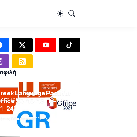
οφιλή
reek Language Pack for
ffice '07-'10-'13-'16-'19-
21- 24'
ήστος Σιδηρόπουλος
25.9.10