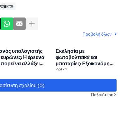
Οχήματα
Προβολή όλων
ανός υπολογιστής
Εκκλησία με
ευρώνες: Η έρευνα
φωτοβολταϊκά και
πορεί να αλλάξει
μπαταρίες: Εξοικονόμηση
τεχνητή νοημοσύνη
15.000 δολλάρια και
27.4.26
ενεργειακή αυτονομία
οσίευση σχολίου (0)
Παλαιότερη