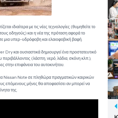
ζεται ιδιαίτερα με τις νέες τεχνολογίες (θυμηθείτε το
 τους οδηγούς) και η νέα της πρόταση αφορά το
σε μια υπερ-υδρόφοβη και ελαιοφοβική βαφή.
ver Dry και ουσιαστικά δημιουργεί ένα προστατευτικό
 περιβάλλοντος (λάσπη, νερό, λάδια, σκόνη κλπ.),
ες στην επιφάνεια του αυτοκινήτου.
 ένα Nissan Note σε πληθώρα πραγματικών καιρικών
ους επόμενους μήνες θα αποφασίσει αν μπορεί να
ίνητα της.