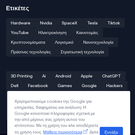
Ετικέτες
Hardware
Nvidia
SpaceX
Tesla
Tiktok
YouTube
Ηλεκτροκίνηση
Καινοτομίες
Κρυπτονομίσματα
Λογισμικό
Νανοτεχνολογία
Πράσινες τεχνολογίες
Στρατιωτική τεχνολογία
3D Printing
Ai
Android
Apple
ChatGPT
Dell
Facebook
Games
Google
Hackers
Hardware
Instagram
Linux
iPhone
Χρησιμοποιούμε cookies της Google για
Αρχαίες τεχνολογίες
Δρόνοι
Ελληνική τεχνολογία
υπηρεσίες, διαφημίσεις και ανάλυση. Η
Google κοινοποιεί πληροφορίες σχετικά με
Ηλεκτροκίνηση
Κβαντικοί υπολογιστές
την από μέρους σας χρήση αυτού του
ιστότοπου. Με τη χρήση του site αποδέχεστε
τη χρήση τους.
Μάθετε περισσότερα
. Δείτε
Εντάξει