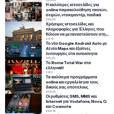
COSMOTE, NOVA, VODAFONE
Η καλύτερες ιστοσελίδες για
online παρακολούθηση ταινιών,
σειρών, ντοκιμαντέρ, παιδικά
24.4.26
Χρήσιμες ιστοσελίδες και
πληροφορίες για Έλληνες που
θέλουν να μεταναστεύσουν στην
Γερμανία
2.9.16
Το νέο Google Android Auto με
AI νέο Maps και έξυπνες
λειτουργίες στα αυτοκίνητα
13.5.26
Το Rome Total War στα
ελληνικά!
2.6.11
Τα καλύτερα προγράμματα
online και εργαλεία για τους
δικούς σας υπότιτλους
25.4.26
Οι ρυθμίσεις SMS, MMS και
Internet για Vodafone, Nova, Q
και Cosmote
29.8.16