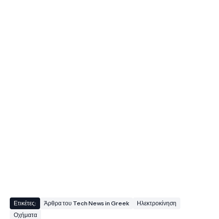
Ετικέτες:
Άρθρα του Tech News in Greek
Ηλεκτροκίνηση
Οχήματα