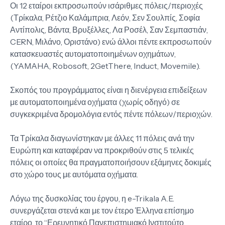
Οι 12 εταίροι εκπροσωπούν ισάριθμες πόλεις/περιοχές
(Τρίκαλα, Ρέτζιο Καλάμπρια, Λεόν, Σεν Σουλπίς, Σοφία
Αντίπολις, Βάντα, Βρυξέλλες, Λα Ροσέλ, Σαν Σεμπαστιάν,
CERN, Μιλάνο, Οριστάνο) ενώ άλλοι πέντε εκπροσωπούν
κατασκευαστές αυτοματοποιημένων οχημάτων,
(YAMAHA, Robosoft, 2GetThere, Induct, Movemile).
Σκοπός του προγράμματος είναι η διενέργεια επιδείξεων
με αυτοματοποιημένα οχήματα (χωρίς οδηγό) σε
συγκεκριμένα δρομολόγια εντός πέντε πόλεων/περιοχών.
Τα Τρίκαλα διαγωνίστηκαν με άλλες 11 πόλεις ανά την
Ευρώπη και καταφέραν να προκριθούν στις 5 τελικές
πόλεις οι οποίες θα πραγματοποιήσουν εξάμηνες δοκιμές
στο χώρο τους με αυτόματα οχήματα.
Λόγω της δυσκολίας του έργου, η e-Trikala A.E.
συνεργάζεται στενά και με τον έτερο Έλληνα επίσημο
εταίρο, το “Ερευνητικό Πανεπιστημιακό Ινστιτούτο