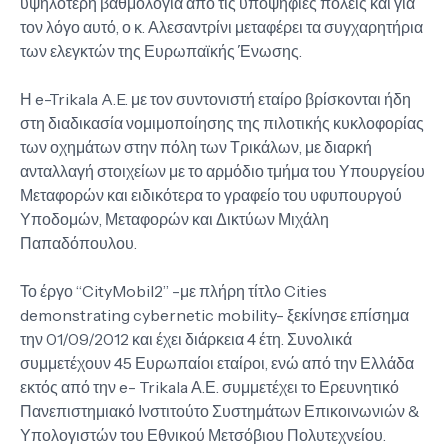
υψηλότερη βαθμολογία από τις υποψήφιες πόλεις και για
τον λόγο αυτό, ο κ. Αλεσαντρίνι μεταφέρει τα συγχαρητήρια
των ελεγκτών της Ευρωπαϊκής Ένωσης.
Η e-Trikala A.E. με τον συντονιστή εταίρο βρίσκονται ήδη
στη διαδικασία νομιμοποίησης της πιλοτικής κυκλοφορίας
των οχημάτων στην πόλη των Τρικάλων, με διαρκή
ανταλλαγή στοιχείων με το αρμόδιο τμήμα του Υπουργείου
Μεταφορών και ειδικότερα το γραφείο του υφυπουργού
Υποδομών, Μεταφορών και Δικτύων Μιχάλη
Παπαδόπουλου.
Το έργο “CityMobil2” -με πλήρη τίτλο Cities
demonstrating cybernetic mobility- ξεκίνησε επίσημα
την 01/09/2012 και έχει διάρκεια 4 έτη. Συνολικά
συμμετέχουν 45 Ευρωπαίοι εταίροι, ενώ από την Ελλάδα
εκτός από την e- Trikala Α.Ε. συμμετέχει το Ερευνητικό
Πανεπιστημιακό Ινστιτούτο Συστημάτων Επικοινωνιών &
Υπολογιστών του Εθνικού Μετσόβιου Πολυτεχνείου.