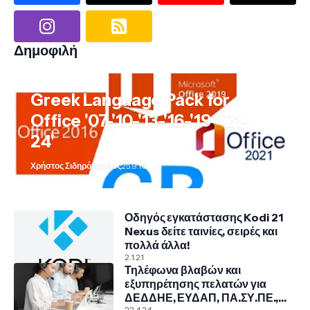
Δημοφιλή
Greek Language Pack for
Office '07-'10-'13-'16-'19- '21-
24'
Χρήστος Σιδηρόπουλος
25.9.10
Οδηγός εγκατάστασης Kodi 21
Nexus δείτε ταινίες, σειρές και
πολλά άλλα!
2.1.21
Τηλέφωνα βλαβών και
εξυπηρέτησης πελατών για
ΔΕΔΔΗΕ, ΕΥΔΑΠ, ΠΑ.ΣΥ.ΠΕ.,
22.4.24