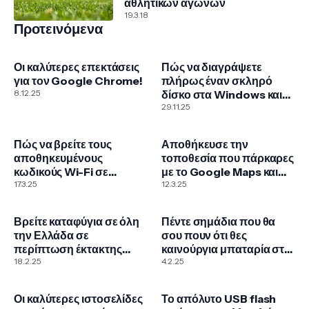
αθλητικών αγώνων
19.3.18
Προτεινόμενα
Οι καλύτερες επεκτάσεις
Πώς να διαγράψετε
για τον Google Chrome!
πλήρως έναν σκληρό
8.12.25
δίσκο στα Windows και
με το εργαλείο DBAN
29.11.25
Πώς να βρείτε τους
Αποθήκευσε την
αποθηκευμένους
τοποθεσία που πάρκαρες
κωδικούς Wi-Fi σε
με το Google Maps και
Windows και Mac
17.3.25
βρες το αυτοκίνητο σου
12.3.25
εύκολα
Βρείτε καταφύγια σε όλη
Πέντε σημάδια που θα
την Ελλάδα σε
σου πουν ότι θες
περίπτωση έκτακτης
καινούργια μπαταρία στο
ανάγκης
18.2.25
κινητό
4.2.25
Οι καλύτερες ιστοσελίδες
Το απόλυτο USB flash