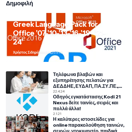
Δημοφιλή
Greek Language Pack for
Office '07-'10-'13-'16-'19- '21-
24'
Χρήστος Σιδηρόπουλος
25.9.10
Τηλέφωνα βλαβών και
εξυπηρέτησης πελατών για
ΔΕΔΔΗΕ, ΕΥΔΑΠ, ΠΑ.ΣΥ.ΠΕ.,
COSMOTE, NOVA, VODAFONE
22.4.24
Οδηγός εγκατάστασης Kodi 21
Nexus δείτε ταινίες, σειρές και
πολλά άλλα!
2.1.21
Η καλύτερες ιστοσελίδες για
online παρακολούθηση ταινιών,
σειρών, ντοκιμαντέρ, παιδικά