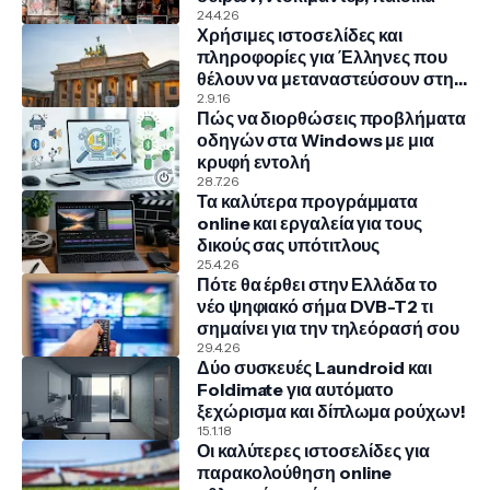
24.4.26
Χρήσιμες ιστοσελίδες και
πληροφορίες για Έλληνες που
θέλουν να μεταναστεύσουν στην
Γερμανία
2.9.16
Πώς να διορθώσεις προβλήματα
οδηγών στα Windows με μια
κρυφή εντολή
28.7.26
Τα καλύτερα προγράμματα
online και εργαλεία για τους
δικούς σας υπότιτλους
25.4.26
Πότε θα έρθει στην Ελλάδα το
νέο ψηφιακό σήμα DVB-T2 τι
σημαίνει για την τηλεόρασή σου
29.4.26
Δύο συσκευές Laundroid και
Foldimate για αυτόματο
ξεχώρισμα και δίπλωμα ρούχων!
15.1.18
Οι καλύτερες ιστοσελίδες για
παρακολούθηση online