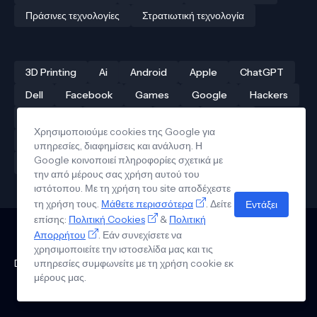
Πράσινες τεχνολογίες
Στρατιωτική τεχνολογία
3D Printing
Ai
Android
Apple
ChatGPT
Dell
Facebook
Games
Google
Hackers
Hardware
Instagram
Linux
iPhone
Χρησιμοποιούμε cookies της Google για
Αρχαίες τεχνολογίες
Δρόνοι
Ελληνική τεχνολογία
υπηρεσίες, διαφημίσεις και ανάλυση. Η
Google κοινοποιεί πληροφορίες σχετικά με
Ηλεκτροκίνηση
Κβαντικοί υπολογιστές
την από μέρους σας χρήση αυτού του
ιστότοπου. Με τη χρήση του site αποδέχεστε
τη χρήση τους.
Μάθετε περισσότερα
. Δείτε
Εντάξει
επίσης:
Πολιτική Cookies
&
Πολιτική
Απορρήτου
. Εάν συνεχίσετε να
Επικοινωνία
χρησιμοποιείτε την ιστοσελίδα μας και τις
Πολιτική Απορρήτου
Όροι Χρήσης
Πολιτική Cookies
Design by - Pro Blogger Templates | Copyright © Tech News in
υπηρεσίες συμφωνείτε με τη χρήση cookie εκ
μέρους μας.
Greek 2026