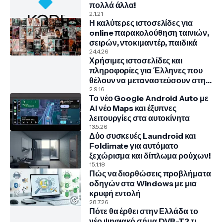
πολλά άλλα!
2.1.21
Η καλύτερες ιστοσελίδες για
online παρακολούθηση ταινιών,
σειρών, ντοκιμαντέρ, παιδικά
24.4.26
Χρήσιμες ιστοσελίδες και
πληροφορίες για Έλληνες που
θέλουν να μεταναστεύσουν στην
Γερμανία
2.9.16
Το νέο Google Android Auto με
AI νέο Maps και έξυπνες
λειτουργίες στα αυτοκίνητα
13.5.26
Δύο συσκευές Laundroid και
Foldimate για αυτόματο
ξεχώρισμα και δίπλωμα ρούχων!
15.1.18
Πώς να διορθώσεις προβλήματα
οδηγών στα Windows με μια
κρυφή εντολή
28.7.26
Πότε θα έρθει στην Ελλάδα το
νέο ψηφιακό σήμα DVB-T2 τι