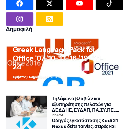
Δημοφιλή
Greek Language Pack for
Office '07-'10-'13-'16-'19- '21-
24'
Χρήστος Σιδηρόπουλος
25.9.10
Τηλέφωνα βλαβών και
εξυπηρέτησης πελατών για
ΔΕΔΔΗΕ, ΕΥΔΑΠ, ΠΑ.ΣΥ.ΠΕ.,
COSMOTE, NOVA, VODAFONE
22.4.24
Οδηγός εγκατάστασης Kodi 21
Nexus δείτε ταινίες, σειρές και