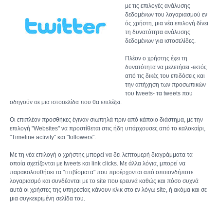
με τις επιλογές ανάλυσης
δεδομένων του λογαριασμού εν
ός χρήστη, μια νέα επιλογή δίνει
τη δυνατότητα ανάλυσης
δεδομένων για ιστοσελίδες.
Πλέον ο χρήστης έχει τη
δυνατότητα να μελετήσει -εκτός
από τις δικές του επιδόσεις και
την απήχηση των προσωπικών
του tweets- τα tweets που
οδηγούν σε μια ιστοσελίδα που θα επιλέξει.
Οι επιπλέον προσθήκες έγιναν σιωπηλά πριν από κάποιο διάστημα, με την
επιλογή "Websites" να προστίθεται στις ήδη υπάρχουσες από το καλοκαίρι,
"Τimeline activity" και "followers".
Mε τη νέα επιλογή ο χρήστης μπορεί να δει λεπτομερή διαγράμματα τα
οποία σχετίζονται με tweets και link clicks. Με άλλα λόγια, μπορεί να
παρακολουθήσει τα "τιτιβίσματα" που προέρχονται από οποιονδήποτε
λογαριασμό και συνδέονται με το site που ερευνά καθώς και πόσο συχνά
αυτά οι χρήστες της υπηρεσίας κάνουν κλικ στο εν λόγω site, ή ακόμα και σε
μια συγκεκριμένη σελίδα του.