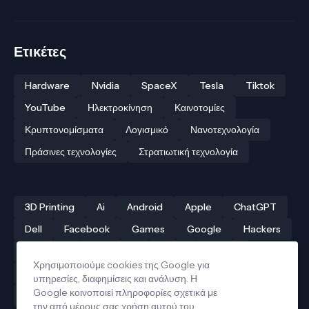
Ετικέτες
Hardware
Nvidia
SpaceX
Tesla
Tiktok
YouTube
Ηλεκτροκίνηση
Καινοτομίες
Κρυπτονομίσματα
Λογισμικό
Νανοτεχνολογία
Πράσινες τεχνολογίες
Στρατιωτική τεχνολογία
3D Printing
Ai
Android
Apple
ChatGPT
Dell
Facebook
Games
Google
Hackers
Hardware
Instagram
Linux
iPhone
Χρησιμοποιούμε cookies της Google για
Αρχαίες τεχνολογίες
Δρόνοι
Ελληνική τεχνολογία
υπηρεσίες, διαφημίσεις και ανάλυση. Η
Google κοινοποιεί πληροφορίες σχετικά με
Ηλεκτροκίνηση
Κβαντικοί υπολογιστές
την από μέρους σας χρήση αυτού του