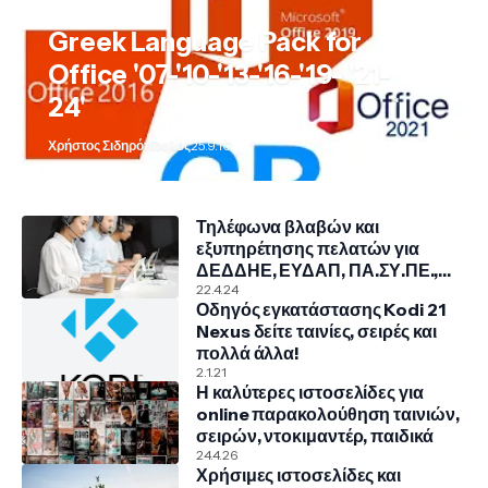
Greek Language Pack for
Office '07-'10-'13-'16-'19- '21-
24'
Χρήστος Σιδηρόπουλος
25.9.10
Τηλέφωνα βλαβών και
εξυπηρέτησης πελατών για
ΔΕΔΔΗΕ, ΕΥΔΑΠ, ΠΑ.ΣΥ.ΠΕ.,
COSMOTE, NOVA, VODAFONE
22.4.24
Οδηγός εγκατάστασης Kodi 21
Nexus δείτε ταινίες, σειρές και
πολλά άλλα!
2.1.21
Η καλύτερες ιστοσελίδες για
online παρακολούθηση ταινιών,
σειρών, ντοκιμαντέρ, παιδικά
24.4.26
Χρήσιμες ιστοσελίδες και