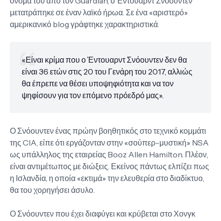
όνομα του από τον Guardian, ο Έντουαρντ Σνόουντεν
μετατράπηκε σε έναν λαϊκό ήρωα. Σε ένα «αριστερό»
αμερικανικό blog γράφτηκε χαρακτηριστικά.
«Είναι κρίμα που ο Έντουαρντ Σνόουντεν δεν θα
είναι 36 ετών στις 20 του Γενάρη του 2017, αλλιώς
θα έπρεπε να θέσει υποψηφιότητα και να τον
ψηφίσουν για τον επόμενο πρόεδρό μας».
Ο Σνόουντεν ένας πρώην βοηθητικός στο τεχνικό κομμάτι
της CIA, είπε ότι εργάζονταν στην «σούπερ-μυστική» NSA
ως υπάλληλος της εταιρείας Booz Allen Hamilton. Πλέον,
είναι αντιμέτωπος με διώξεις. Εκείνος πάντως ελπίζει πως
η Ισλανδία, η οποία «εκτιμά» την ελευθερία στο διαδίκτυο,
θα του χορηγήσει άσυλο.
Ο Σνόουντεν που έχει διαφύγει και κρύβεται στο Χονγκ