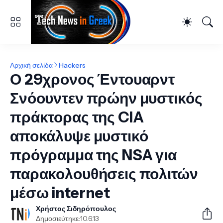
Αρχική σελίδα
Hackers
Ο 29χρονος Έντουαρντ
Σνόουντεν πρώην μυστικός
πράκτορας της CIA
αποκάλυψε μυστικό
πρόγραμμα της NSA για
παρακολουθήσεις πολιτών
μέσω internet
Χρήστος Σιδηρόπουλος
Δημοσιεύτηκε:
10.6.13