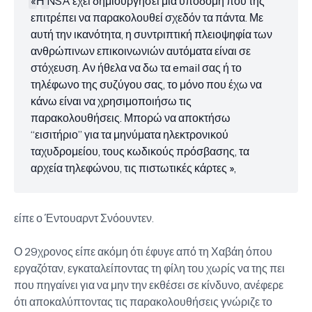
«Η NSA έχει δημιουργήσει μια υποδομή που της
επιτρέπει να παρακολουθεί σχεδόν τα πάντα. Με
αυτή την ικανότητα, η συντριπτική πλειοψηφία των
ανθρώπινων επικοινωνιών αυτόματα είναι σε
στόχευση. Αν ήθελα να δω τα email σας ή το
τηλέφωνο της συζύγου σας, το μόνο που έχω να
κάνω είναι να χρησιμοποιήσω τις
παρακολουθήσεις. Μπορώ να αποκτήσω
“εισιτήριο” για τα μηνύματα ηλεκτρονικού
ταχυδρομείου, τους κωδικούς πρόσβασης, τα
αρχεία τηλεφώνου, τις πιστωτικές κάρτες »,
είπε ο Έντουαρντ Σνόουντεν.
Ο 29χρονος είπε ακόμη ότι έφυγε από τη Χαβάη όπου
εργαζόταν, εγκαταλείποντας τη φίλη του χωρίς να της πει
που πηγαίνει για να μην την εκθέσει σε κίνδυνο, ανέφερε
ότι αποκαλύπτοντας τις παρακολουθήσεις γνώριζε το