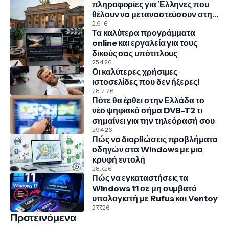
πληροφορίες για Έλληνες που
θέλουν να μεταναστεύσουν στην
Γερμανία
2.9.16
Τα καλύτερα προγράμματα
online και εργαλεία για τους
δικούς σας υπότιτλους
25.4.26
Οι καλύτερες χρήσιμες
ιστοσελίδες που δεν ήξερες!
28.2.26
Πότε θα έρθει στην Ελλάδα το
νέο ψηφιακό σήμα DVB-T2 τι
σημαίνει για την τηλεόρασή σου
29.4.26
Πώς να διορθώσεις προβλήματα
οδηγών στα Windows με μια
κρυφή εντολή
28.7.26
Πώς να εγκαταστήσεις τα
Windows 11 σε μη συμβατό
υπολογιστή με Rufus και Ventoy
27.7.26
Προτεινόμενα