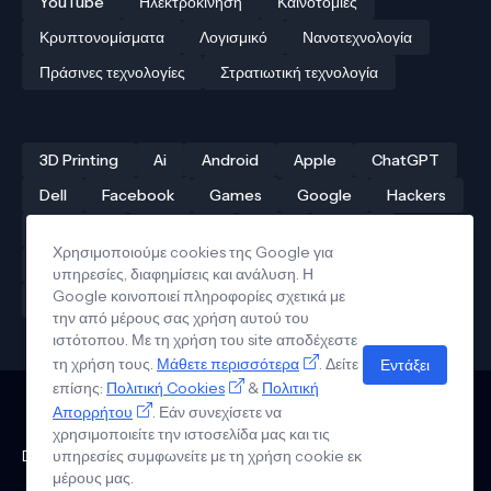
YouTube
Ηλεκτροκίνηση
Καινοτομίες
Κρυπτονομίσματα
Λογισμικό
Νανοτεχνολογία
Πράσινες τεχνολογίες
Στρατιωτική τεχνολογία
3D Printing
Ai
Android
Apple
ChatGPT
Dell
Facebook
Games
Google
Hackers
Hardware
Instagram
Linux
iPhone
Χρησιμοποιούμε cookies της Google για
Αρχαίες τεχνολογίες
Δρόνοι
Ελληνική τεχνολογία
υπηρεσίες, διαφημίσεις και ανάλυση. Η
Google κοινοποιεί πληροφορίες σχετικά με
Ηλεκτροκίνηση
Κβαντικοί υπολογιστές
την από μέρους σας χρήση αυτού του
ιστότοπου. Με τη χρήση του site αποδέχεστε
τη χρήση τους.
Μάθετε περισσότερα
. Δείτε
Εντάξει
επίσης:
Πολιτική Cookies
&
Πολιτική
Απορρήτου
. Εάν συνεχίσετε να
Επικοινωνία
χρησιμοποιείτε την ιστοσελίδα μας και τις
Πολιτική Απορρήτου
Όροι Χρήσης
Πολιτική Cookies
Design by - Pro Blogger Templates | Copyright © Tech News in
υπηρεσίες συμφωνείτε με τη χρήση cookie εκ
μέρους μας.
Greek 2026