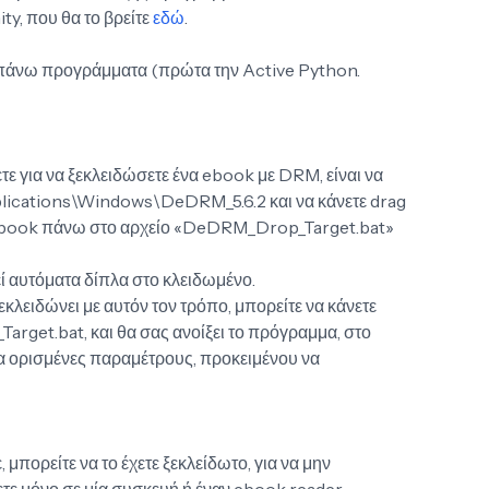
y, που θα το βρείτε
εδώ
.
απάνω προγράμματα (πρώτα την Active Python.
ετε για να ξεκλειδώσετε ένα ebook με DRM, είναι να
lications\Windows\DeDRM_5.6.2 και να κάνετε drag
 ebook πάνω στο αρχείο «DeDRM_Drop_Target.bat»
ί αυτόματα δίπλα στο κλειδωμένο.
κλειδώνει με αυτόν τον τρόπο, μπορείτε να κάνετε
rget.bat, και θα σας ανοίξει το πρόγραμμα, στο
τα ορισμένες παραμέτρους, προκειμένου να
πορείτε να το έχετε ξεκλείδωτο, για να μην