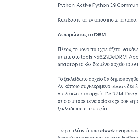
Python: Active Python 3.9 Communit
Κατεβάστε και εγκαταστήστε τα παρ
Αφαιρώντας το DRM
Πλέον, το μόνο που χρειάζεται να κάν
μπείτε στο tools_v5.6.2\DeDRM_App
and drop το κλειδωμένο αρχείο του
Το ξεκλείδωτο αρχείο θα δημιουργηθε
Αν κάποιο συγκεκριμένο ebook δεν ξε
διπλό κλικ στο αρχείο DeDRM_Drop_Ta
οποίο μπορείτε να ορίσετε χειροκίνη
ξεκλειδώσετε το αρχείο.
Τώρα πλέον, όποιο ebook αγοράσετε, μ