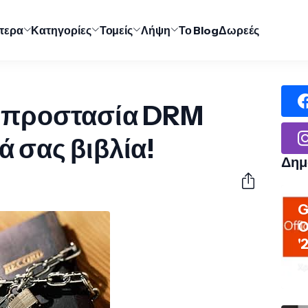
ύτερα
Κατηγορίες
Τομείς
Λήψη
Το Blog
Δωρεές
ν προστασία DRM
ά σας βιβλία!
Δημ
G
O
'
Χρ