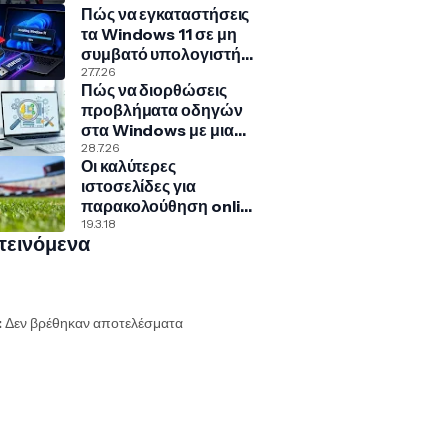
Πώς να εγκαταστήσεις
Γερμανία
τα Windows 11 σε μη
συμβατό υπολογιστή
με Rufus και Ventoy
27.7.26
Πώς να διορθώσεις
προβλήματα οδηγών
στα Windows με μια
κρυφή εντολή
28.7.26
Οι καλύτερες
ιστοσελίδες για
παρακολούθηση online
αθλητικών αγώνων
19.3.18
τεινόμενα
:
Δεν βρέθηκαν αποτελέσματα