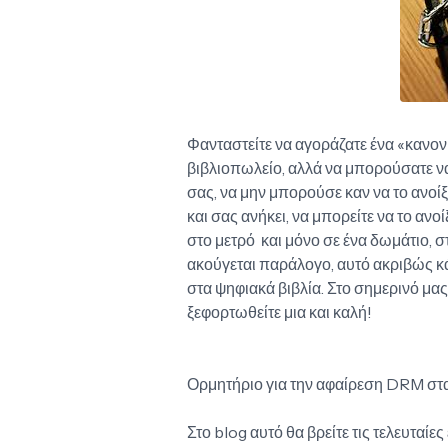
Φανταστείτε να αγοράζατε ένα «κανονι
βιβλιοπωλείο, αλλά να μπορούσατε να 
σας, να μην μπορούσε καν να το ανοίξε
και σας ανήκει, να μπορείτε να το ανοίξ
στο μετρό και μόνο σε ένα δωμάτιο, στ
ακούγεται παράλογο, αυτό ακριβώς κά
στα ψηφιακά βιβλία. Στο σημερινό μα
ξεφορτωθείτε μια και καλή!
Ορμητήριο για την αφαίρεση DRM στα 
Στο blog αυτό θα βρείτε τις τελευταί