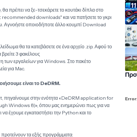
, θα πρέπει να ξε-τσεκάρετε το κουτάκι δίπλα στο
 recommended downloads" και να πατήσετε το γκρι
. Αγνοήστε οποιοδήποτε άλλο κουμπί Download
λείδωμα θα τα κατεβάσετε σε ένα αρχείο .zip. Αφού το
 βρείτε 3 φακέλους
ση των εργαλείων για Windows. Στο πακέτο
εία για Mac.
Προ
ποιήσουμε είναι το DeDRM.
xt, πηγαίνουμε στην ενότητα «DeDRM application for
Error
gh Windows 8)», όπου μας ενημερώνει πως για να
ι να έχουμε εγκαταστήσει την Python και το
 προτείνουν τα εξής προγράμματα: