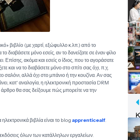
κό» βιβλίο (με χαρτί, εξώφυλλο κ.λπ.) από το
το διαβάσετε μόνο εσείς, αν το δανείζατε σε έναν φίλο
ι. Επίσης, ακόμα και εσείς ο ίδιος, που το αγοράσατε
ετε και να το διαβάσετε μόνο στο σπίτι σας όχι, π.χ.
ο σαλόνι, αλλά όχι στο μπάνιο ή την κουζίνα. Αν σας
νει, κατ' αναλογία, η ηλεκτρονική προστασία DRM
ς άρθρο θα σας δείξουμε πώς μπορείτε να την
ηλεκτρονικά βιβλία είναι το blog
apprenticealf
.
ες εκδόσεις όλων των κατάλληλων εργαλείων.