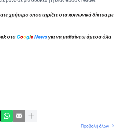
ετε μόνο σε μία συσκευή ή έναν ebook reader.
κατε χρήσιμο υποστηρίξτε στα κοινωνικά δίκτυα με
eek στο
G
o
o
g
l
e
News
για να μαθαίνετε άμεσα όλα
Προβολή όλων