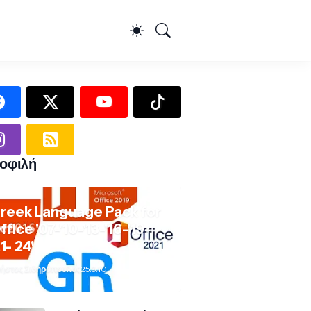
οφιλή
reek Language Pack for
ffice '07-'10-'13-'16-'19-
21- 24'
ήστος Σιδηρόπουλος
25.9.10