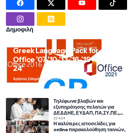
Δημοφιλή
Greek Language Pack for
Office '07-'10-'13-'16-'19- '21-
24'
Χρήστος Σιδηρόπουλος
25.9.10
Τηλέφωνα βλαβών και
εξυπηρέτησης πελατών για
ΔΕΔΔΗΕ, ΕΥΔΑΠ, ΠΑ.ΣΥ.ΠΕ.,
COSMOTE, NOVA, VODAFONE
22.4.24
Η καλύτερες ιστοσελίδες για
online παρακολούθηση ταινιών,