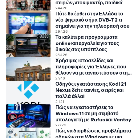
σειρών, ντοκιμαντέρ, παιδικά
24.4.26
Πότε θα έρθει στην Ελλάδα το
νέο ψηφιακό σήμα DVB-T2 τι
σημαίνει για την τηλεόρασή σου
29.4.26
Τα καλύτερα προγράμματα
online και εργαλεία για τους
δικούς σας υπότιτλους
25.4.26
Χρήσιμες ιστοσελίδες και
πληροφορίες για Έλληνες που
θέλουν να μεταναστεύσουν στην
Γερμανία
2.9.16
Οδηγός εγκατάστασης Kodi 21
Nexus δείτε ταινίες, σειρές και
πολλά άλλα!
2.1.21
Πώς να εγκαταστήσεις τα
Windows 11 σε μη συμβατό
υπολογιστή με Rufus και Ventoy
27.7.26
Πώς να διορθώσεις προβλήματα
οδηγών στα Windows με μια