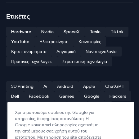
Ετικέτες
Hardware
Nvidia
SpaceX
Tesla
Tiktok
YouTube
Ηλεκτροκίνηση
Καινοτομίες
Κρυπτονομίσματα
Λογισμικό
Νανοτεχνολογία
Πράσινες τεχνολογίες
Στρατιωτική τεχνολογία
3D Printing
Ai
Android
Apple
ChatGPT
Dell
Facebook
Games
Google
Hackers
Hardware
Instagram
Linux
iPhone
Χρησιμοποιούμε cookies της Google για
Αρχαίες τεχνολογίες
Δρόνοι
Ελληνική τεχνολογία
υπηρεσίες, διαφημίσεις και ανάλυση. Η
Google κοινοποιεί πληροφορίες σχετικά με
Ηλεκτροκίνηση
Κβαντικοί υπολογιστές
την από μέρους σας χρήση αυτού του
ιστότοπου. Με τη χρήση του site αποδέχεστε