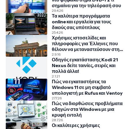
σημαίνει για την τηλεόρασή σου
29.4.26
Τα καλύτερα προγράμματα
online και εργαλεία για τους
δικούς σας υπότιτλους
25.4.26
Χρήσιμες ιστοσελίδες και
πληροφορίες για Έλληνες που
θέλουν να μεταναστεύσουν στην
Γερμανία
2.9.16
Οδηγός εγκατάστασης Kodi 21
Nexus δείτε ταινίες, σειρές και
πολλά άλλα!
2.1.21
Πώς να εγκαταστήσεις τα
Windows 11 σε μη συμβατό
υπολογιστή με Rufus και Ventoy
27.7.26
Πώς να διορθώσεις προβλήματα
οδηγών στα Windows με μια
κρυφή εντολή
28.7.26
Οι καλύτερες χρήσιμες