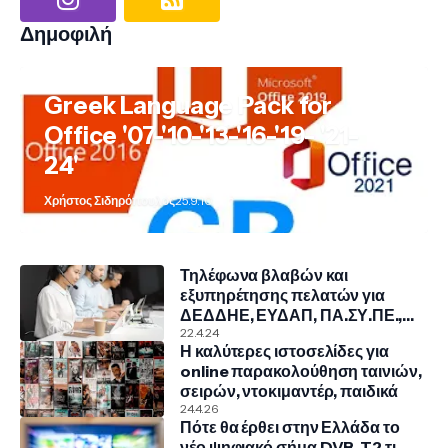
Δημοφιλή
Greek Language Pack for
Office '07-'10-'13-'16-'19- '21-
24'
Χρήστος Σιδηρόπουλος
25.9.10
Τηλέφωνα βλαβών και
εξυπηρέτησης πελατών για
ΔΕΔΔΗΕ, ΕΥΔΑΠ, ΠΑ.ΣΥ.ΠΕ.,
COSMOTE, NOVA, VODAFONE
22.4.24
Η καλύτερες ιστοσελίδες για
online παρακολούθηση ταινιών,
σειρών, ντοκιμαντέρ, παιδικά
24.4.26
Πότε θα έρθει στην Ελλάδα το
νέο ψηφιακό σήμα DVB-T2 τι