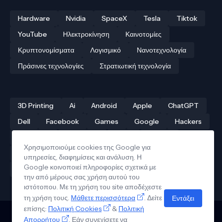
Hardware
Nvidia
SpaceX
Tesla
Tiktok
YouTube
Ηλεκτροκίνηση
Καινοτομίες
Κρυπτονομίσματα
Λογισμικό
Νανοτεχνολογία
Πράσινες τεχνολογίες
Στρατιωτική τεχνολογία
3D Printing
Ai
Android
Apple
ChatGPT
Dell
Facebook
Games
Google
Hackers
Hardware
Instagram
Linux
iPhone
Χρησιμοποιούμε cookies της Google για
Αρχαίες τεχνολογίες
Δρόνοι
Ελληνική τεχνολογία
υπηρεσίες, διαφημίσεις και ανάλυση. Η
Google κοινοποιεί πληροφορίες σχετικά με
Ηλεκτροκίνηση
Κβαντικοί υπολογιστές
την από μέρους σας χρήση αυτού του
ιστότοπου. Με τη χρήση του site αποδέχεστε
τη χρήση τους.
Μάθετε περισσότερα
. Δείτε
Εντάξει
επίσης:
Πολιτική Cookies
&
Πολιτική
Απορρήτου
. Εάν συνεχίσετε να