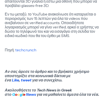
απαιτούνται 3D γυαλιά ή έστω μια οθόνη που μπορεί να
προβάλει glasses-free 3D.
Εν τω μεταξύ, το YouTube ανακοίνωσε ότι καταργείται ο
περιορισμός των 15 λεπτών για όλα τα videos που
ανεβαίνουν σε verified accounts. Οποιοδήποτε
λογαριασμός μπορεί να γίνει verified, αρκεί ο χρήστης να
δώσει το τηλέφωνό του και να εισαγάγει στη σελίδα τον
ειδικό κωδικό που θα του έρθει με SMS.
Πηγή:
techcrunch
Αν σας άρεσε το άρθρο και το βρήκατε χρήσιμο
υποστηρίξτε στα κοινωνικά δίκτυα με
ένα
Like
,
tweet
για να συνεχίσω.
Ακολουθήσετε το Tech News in Greek
στο
G
o
o
g
l
e
News
για να μαθαίνετε άμεσα όλα τα νέα.