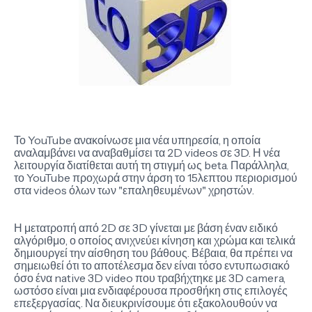
Το YouTube ανακοίνωσε μια νέα υπηρεσία, η οποία
αναλαμβάνει να αναβαθμίσει τα 2D videos σε 3D. Η νέα
λειτουργία διατίθεται αυτή τη στιγμή ως beta. Παράλληλα,
το YouTube προχωρά στην άρση το 15λεπτου περιορισμού
στα videos όλων των "επαληθευμένων" χρηστών.
Η μετατροπή από 2D σε 3D γίνεται με βάση έναν ειδικό
αλγόριθμο, ο οποίος ανιχνεύει κίνηση και χρώμα και τελικά
δημιουργεί την αίσθηση του βάθους. Βέβαια, θα πρέπει να
σημειωθεί ότι το αποτέλεσμα δεν είναι τόσο εντυπωσιακό
όσο ένα native 3D video που τραβήχτηκε με 3D camera,
ωστόσο είναι μια ενδιαφέρουσα προσθήκη στις επιλογές
επεξεργασίας. Να διευκρινίσουμε ότι εξακολουθούν να