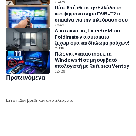
25.4.26
Πότε θα έρθει στην Ελλάδα το
νέο ψηφιακό σήμα DVB-T2 τι
σημαίνει για την τηλεόρασή σου
29.4.26
Δύο συσκευές Laundroid και
Foldimate για αυτόματο
ξεχώρισμα και δίπλωμα ρούχων!
15.1.18
Πώς να εγκαταστήσεις τα
Windows 11 σε μη συμβατό
υπολογιστή με Rufus και Ventoy
27.7.26
Προτεινόμενα
Error:
Δεν βρέθηκαν αποτελέσματα