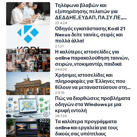
Τηλέφωνα βλαβών και
εξυπηρέτησης πελατών για
ΔΕΔΔΗΕ, ΕΥΔΑΠ, ΠΑ.ΣΥ.ΠΕ.,
COSMOTE, NOVA, VODAFONE
22.4.24
Οδηγός εγκατάστασης Kodi 21
Nexus δείτε ταινίες, σειρές και
πολλά άλλα!
2.1.21
Η καλύτερες ιστοσελίδες για
online παρακολούθηση ταινιών,
σειρών, ντοκιμαντέρ, παιδικά
24.4.26
Χρήσιμες ιστοσελίδες και
πληροφορίες για Έλληνες που
θέλουν να μεταναστεύσουν στην
Γερμανία
2.9.16
Πώς να διορθώσεις προβλήματα
οδηγών στα Windows με μια
κρυφή εντολή
28.7.26
Τα καλύτερα προγράμματα
online και εργαλεία για τους
δικούς σας υπότιτλους