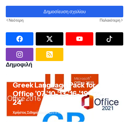
Δημοσίευση σχολίου
Νεότερη
Παλαιότερη
Δημοφιλή
Greek Language Pack for
Office '07-'10-'13-'16-'19- '21-
24'
Χρήστος Σιδηρόπουλος
25.9.10