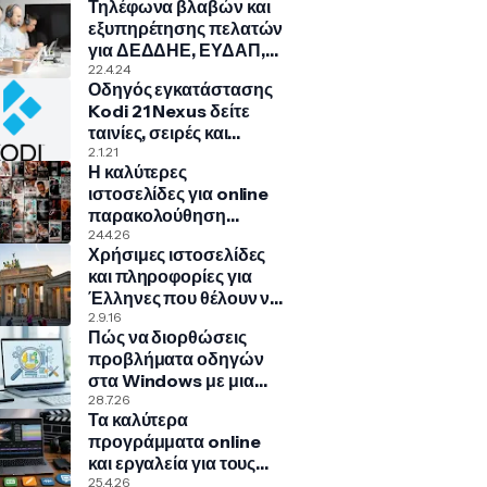
Τηλέφωνα βλαβών και
εξυπηρέτησης πελατών
για ΔΕΔΔΗΕ, ΕΥΔΑΠ,
ΠΑ.ΣΥ.ΠΕ., COSMOTE,
22.4.24
Οδηγός εγκατάστασης
NOVA, VODAFONE
Kodi 21 Nexus δείτε
ταινίες, σειρές και
πολλά άλλα!
2.1.21
Η καλύτερες
ιστοσελίδες για online
παρακολούθηση
ταινιών, σειρών,
24.4.26
Χρήσιμες ιστοσελίδες
ντοκιμαντέρ, παιδικά
και πληροφορίες για
Έλληνες που θέλουν να
μεταναστεύσουν στην
2.9.16
Πώς να διορθώσεις
Γερμανία
προβλήματα οδηγών
στα Windows με μια
κρυφή εντολή
28.7.26
Τα καλύτερα
προγράμματα online
και εργαλεία για τους
δικούς σας υπότιτλους
25.4.26