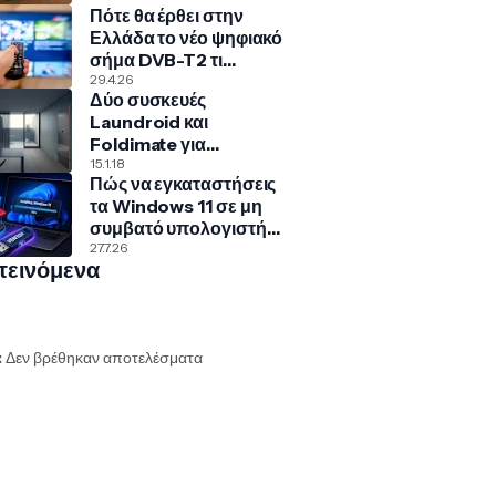
Πότε θα έρθει στην
Ελλάδα το νέο ψηφιακό
σήμα DVB-T2 τι
σημαίνει για την
29.4.26
Δύο συσκευές
τηλεόρασή σου
Laundroid και
Foldimate για
αυτόματο ξεχώρισμα
15.1.18
Πώς να εγκαταστήσεις
και δίπλωμα ρούχων!
τα Windows 11 σε μη
συμβατό υπολογιστή
με Rufus και Ventoy
27.7.26
τεινόμενα
:
Δεν βρέθηκαν αποτελέσματα