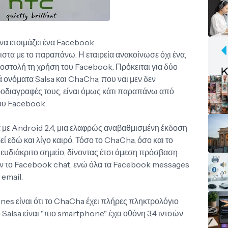
 να ετοιμάζει ένα Facebook
τα με το παραπάνω. Η εταιρεία ανακοίνωσε όχι ένα,
στολή τη χρήση του Facebook. Πρόκειται για δύο
ά ονόματα Salsa και ChaCha, που ναι μεν δεν
ροδιαγραφές τους, είναι όμως κάτι παραπάνω από
του Facebook.
α με Android 2.4, μια ελαφρώς αναβαθμισμένη έκδοση
 εδώ και λίγο καιρό. Τόσο το ChaCha, όσο και το
ευδιάκριτο σημείο, δίνοντας έτσι άμεση πρόσβαση
υν το Facebook chat, ενώ όλα τα Facebook messages
 email.
es είναι ότι το ChaCha έχει πλήρες πληκτρολόγιο
ο Salsa είναι "πιο smartphone" έχει οθόνη 3,4 ιντσών