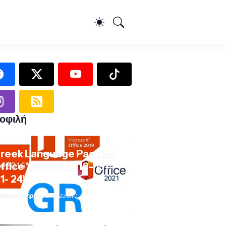
οφιλή
reek Language Pack for
ffice '07-'10-'13-'16-'19-
21- 24'
ήστος Σιδηρόπουλος
25.9.10