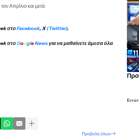
τον Απρίλιο και μετά.
eek στο
Facebook
,
X
(Twitter)
.
eek στο
G
o
o
g
l
e
News
για να μαθαίνετε άμεσα όλα
Προ
Error
Προβολή όλων