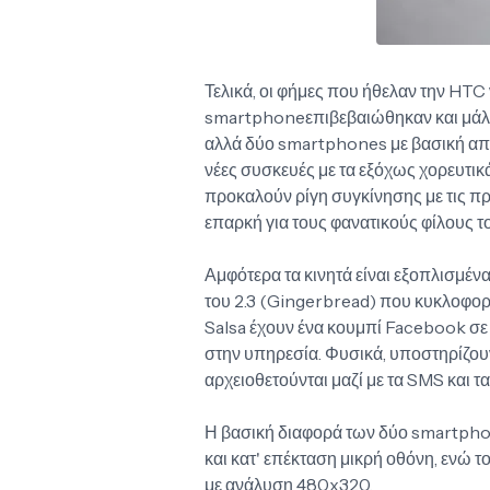
Τελικά, οι φήμες που ήθελαν την HTC
smartphoneεπιβεβαιώθηκαν και μάλισ
αλλά δύο smartphones με βασική απο
νέες συσκευές με τα εξόχως χορευτικ
προκαλούν ρίγη συγκίνησης με τις π
επαρκή για τους φανατικούς φίλους 
Αμφότερα τα κινητά είναι εξοπλισμέν
του 2.3 (Gingerbread) που κυκλοφορεί
Salsa έχουν ένα κουμπί Facebook σε 
στην υπηρεσία. Φυσικά, υποστηρίζο
αρχειοθετούνται μαζί με τα SMS και τα
Η βασική διαφορά των δύο smartphon
και κατ' επέκταση μικρή οθόνη, ενώ τ
με ανάλυση 480x320.