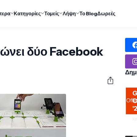
ύτερα
Κατηγορίες
Τομείς
Λήψη
Το Blog
Δωρεές
ώνει δύο Facebook
Δημ
G
O
'
Χρ