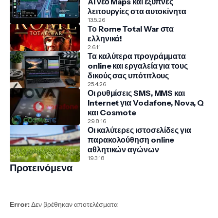
AI νέο Maps και έξυπνες
λειτουργίες στα αυτοκίνητα
13.5.26
Το Rome Total War στα
ελληνικά!
2.6.11
Τα καλύτερα προγράμματα
online και εργαλεία για τους
δικούς σας υπότιτλους
25.4.26
Οι ρυθμίσεις SMS, MMS και
Internet για Vodafone, Nova, Q
και Cosmote
29.8.16
Οι καλύτερες ιστοσελίδες για
παρακολούθηση online
αθλητικών αγώνων
19.3.18
Προτεινόμενα
Error:
Δεν βρέθηκαν αποτελέσματα