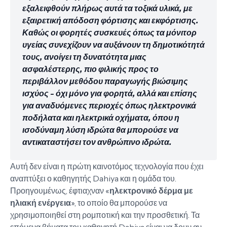
εξαλειφθούν πλήρως αυτά τα τοξικά υλικά, με
εξαιρετική απόδοση φόρτισης και εκφόρτισης.
Καθώς οι φορητές συσκευές όπως τα μόνιτορ
υγείας συνεχίζουν να αυξάνουν τη δημοτικότητά
τους, ανοίγει τη δυνατότητα μιας
ασφαλέστερης, πιο φιλικής προς το
περιβάλλον μεθόδου παραγωγής βιώσιμης
ισχύος - όχι μόνο για φορητά, αλλά και επίσης
για αναδυόμενες περιοχές όπως ηλεκτρονικά
ποδήλατα και ηλεκτρικά οχήματα, όπου η
ισοδύναμη λύση ιδρώτα θα μπορούσε να
αντικαταστήσει τον ανθρώπινο ιδρώτα.
Αυτή δεν είναι η πρώτη καινοτόμος τεχνολογία που έχει
αναπτύξει ο καθηγητής Dahiya και η ομάδα του.
Προηγουμένως, έφτιαχναν «
ηλεκτρονικό δέρμα με
ηλιακή ενέργεια
», το οποίο θα μπορούσε να
χρησιμοποιηθεί στη ρομποτική και την προσθετική. Τα
επόμενα βήματα του καθηγητή Dahiya είναι να δουν αν