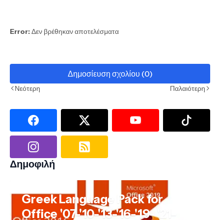
Error:
Δεν βρέθηκαν αποτελέσματα
Δημοσίευση σχολίου (0)
Νεότερη
Παλαιότερη
Δημοφιλή
Greek Language Pack for
Office '07-'10-'13-'16-'19- '21-