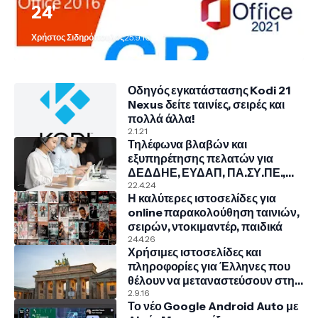
24'
Χρήστος Σιδηρόπουλος
25.9.10
Οδηγός εγκατάστασης Kodi 21
Nexus δείτε ταινίες, σειρές και
πολλά άλλα!
2.1.21
Τηλέφωνα βλαβών και
εξυπηρέτησης πελατών για
ΔΕΔΔΗΕ, ΕΥΔΑΠ, ΠΑ.ΣΥ.ΠΕ.,
COSMOTE, NOVA, VODAFONE
22.4.24
Η καλύτερες ιστοσελίδες για
online παρακολούθηση ταινιών,
σειρών, ντοκιμαντέρ, παιδικά
24.4.26
Χρήσιμες ιστοσελίδες και
πληροφορίες για Έλληνες που
θέλουν να μεταναστεύσουν στην
Γερμανία
2.9.16
Το νέο Google Android Auto με