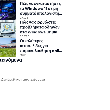
Πώς να εγκαταστήσεις
Γερμανία
τα Windows 11 σε μη
συμβατό υπολογιστή
με Rufus και Ventoy
27.7.26
Πώς να διορθώσεις
προβλήματα οδηγών
στα Windows με μια
κρυφή εντολή
28.7.26
Οι καλύτερες
ιστοσελίδες για
παρακολούθηση online
αθλητικών αγώνων
19.3.18
τεινόμενα
:
Δεν βρέθηκαν αποτελέσματα