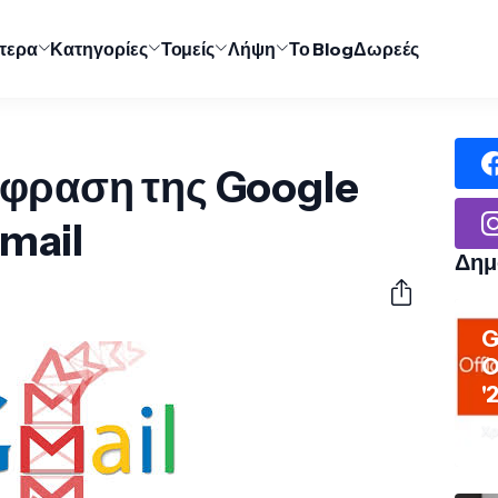
ύτερα
Κατηγορίες
Τομείς
Λήψη
Το Blog
Δωρεές
άφραση της Google
Gmail
Δημ
G
O
'
Χρ