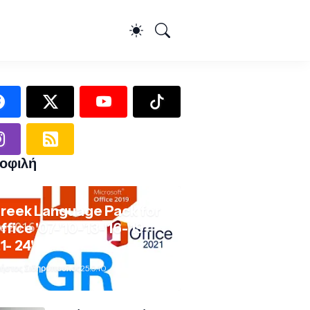
οφιλή
reek Language Pack for
ffice '07-'10-'13-'16-'19-
21- 24'
ήστος Σιδηρόπουλος
25.9.10