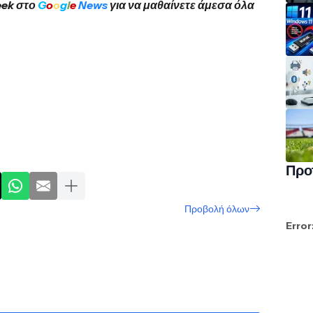
eek στο
G
o
o
g
l
e
News
για να μαθαίνετε άμεσα όλα
Προ
Προβολή όλων
Error